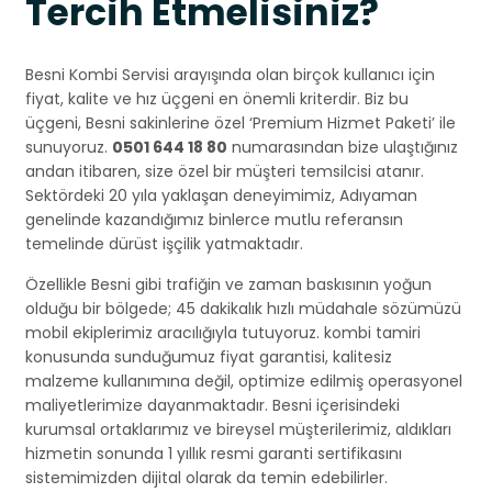
Tercih Etmelisiniz?
Besni Kombi Servisi arayışında olan birçok kullanıcı için
fiyat, kalite ve hız üçgeni en önemli kriterdir. Biz bu
üçgeni, Besni sakinlerine özel ‘Premium Hizmet Paketi’ ile
sunuyoruz.
0501 644 18 80
numarasından bize ulaştığınız
andan itibaren, size özel bir müşteri temsilcisi atanır.
Sektördeki 20 yıla yaklaşan deneyimimiz, Adıyaman
genelinde kazandığımız binlerce mutlu referansın
temelinde dürüst işçilik yatmaktadır.
Özellikle Besni gibi trafiğin ve zaman baskısının yoğun
olduğu bir bölgede; 45 dakikalık hızlı müdahale sözümüzü
mobil ekiplerimiz aracılığıyla tutuyoruz. kombi tamiri
konusunda sunduğumuz fiyat garantisi, kalitesiz
malzeme kullanımına değil, optimize edilmiş operasyonel
maliyetlerimize dayanmaktadır. Besni içerisindeki
kurumsal ortaklarımız ve bireysel müşterilerimiz, aldıkları
hizmetin sonunda 1 yıllık resmi garanti sertifikasını
sistemimizden dijital olarak da temin edebilirler.