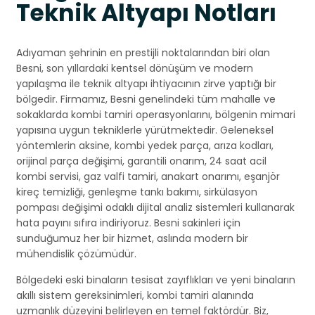
Teknik Altyapı Notları
Adıyaman şehrinin en prestijli noktalarından biri olan
Besni, son yıllardaki kentsel dönüşüm ve modern
yapılaşma ile teknik altyapı ihtiyacının zirve yaptığı bir
bölgedir. Firmamız, Besni genelindeki tüm mahalle ve
sokaklarda kombi tamiri operasyonlarını, bölgenin mimari
yapısına uygun tekniklerle yürütmektedir. Geleneksel
yöntemlerin aksine, kombi yedek parça, arıza kodları,
orijinal parça değişimi, garantili onarım, 24 saat acil
kombi servisi, gaz valfi tamiri, anakart onarımı, eşanjör
kireç temizliği, genleşme tankı bakımı, sirkülasyon
pompası değişimi odaklı dijital analiz sistemleri kullanarak
hata payını sıfıra indiriyoruz. Besni sakinleri için
sunduğumuz her bir hizmet, aslında modern bir
mühendislik çözümüdür.
Bölgedeki eski binaların tesisat zayıflıkları ve yeni binaların
akıllı sistem gereksinimleri, kombi tamiri alanında
uzmanlık düzeyini belirleyen en temel faktördür. Biz,