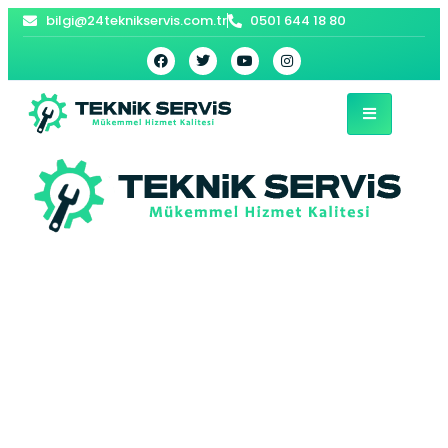
bilgi@24teknikservis.com.tr
0501 644 18 80
Besni Kombi Tamiri