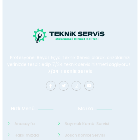
Profesyonel Beyaz Eşya Teknik Servisi olarak, arızalarınızı
yerinizde tespit edip 7/24 teknik servis hizmeti sağlıyoruz.
7/24 Teknik Servis
Hızlı Menü
Marka
Anasayfa
Baymak Kombi Servisi
Hakkımızda
Bosch Kombi Servisi