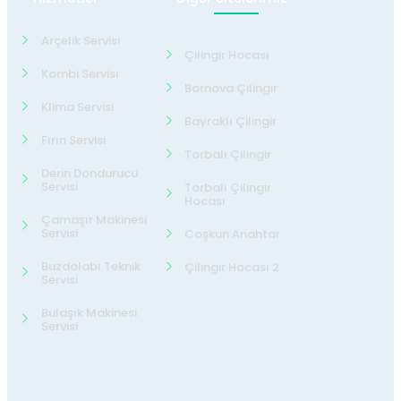
Arçelik Servisi
Çilingir Hocası
Kombi Servisi
Bornova Çilingir
Klima Servisi
Bayraklı Çilingir
Fırın Servisi
Torbalı Çilingir
Derin Dondurucu
Servisi
Torbalı Çilingir
Hocası
Çamaşır Makinesi
Servisi
Coşkun Anahtar
Buzdolabı Teknik
Çilingir Hocası 2
Servisi
Bulaşık Makinesi
Servisi