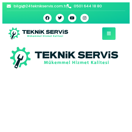
bilgi@24teknikservis.com.tr
0501 644 18 80
Beşiktaş Akıllı Ev