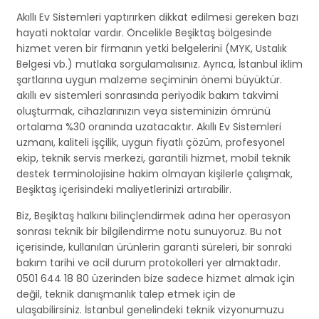
Akıllı Ev Sistemleri yaptırırken dikkat edilmesi gereken bazı
hayati noktalar vardır. Öncelikle Beşiktaş bölgesinde
hizmet veren bir firmanın yetki belgelerini (MYK, Ustalık
Belgesi vb.) mutlaka sorgulamalısınız. Ayrıca, İstanbul iklim
şartlarına uygun malzeme seçiminin önemi büyüktür.
akıllı ev sistemleri sonrasında periyodik bakım takvimi
oluşturmak, cihazlarınızın veya sisteminizin ömrünü
ortalama %30 oranında uzatacaktır. Akıllı Ev Sistemleri
uzmanı, kaliteli işçilik, uygun fiyatlı çözüm, profesyonel
ekip, teknik servis merkezi, garantili hizmet, mobil teknik
destek terminolojisine hakim olmayan kişilerle çalışmak,
Beşiktaş içerisindeki maliyetlerinizi artırabilir.
Biz, Beşiktaş halkını bilinçlendirmek adına her operasyon
sonrası teknik bir bilgilendirme notu sunuyoruz. Bu not
içerisinde, kullanılan ürünlerin garanti süreleri, bir sonraki
bakım tarihi ve acil durum protokolleri yer almaktadır.
0501 644 18 80 üzerinden bize sadece hizmet almak için
değil, teknik danışmanlık talep etmek için de
ulaşabilirsiniz. İstanbul genelindeki teknik vizyonumuzu