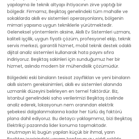
yapılaşma ile teknik altyapı ihtiyacının zirve yaptığı bir
bölgedir. Firmamız, Beşiktaş genelindeki tüm mahalle ve
sokaklarda akıllı ev sistemleri operasyonlarını, bölgenin
mimari yapısına uygun tekniklerle yürütmektedir.
Geleneksel yöntemlerin aksine, Akıllı Ev Sistemleri uzmanı,
kaliteli işçilik, uygun fiyatlı çözüm, profesyonel ekip, teknik
servis merkezi, garantili hizmet, mobil teknik destek odaklı
dijital analiz sistemleri kullanarak hata payını sıfıra
indiriyoruz. Beşiktaş sakinleri için sunduğumuz her bir
hizmet, aslında modern bir mühendislik çözümüdür.
Bölgedeki eski binaların tesisat zayıflıkları ve yeni binaların
akıllı sistem gereksinimleri, akıllı ev sistemleri alanında
uzmanlık düzeyini belirleyen en temel faktördür. Biz,
İstanbul genelindeki saha verilerimizi Beşiktaş özelinde
analiz ederek, lokasyonun nem oranından elektrik
şebekesi dalgalanmalarına kadar her türlü dış faktörü
plana dahil ediyoruz. Bu detaycı yaklaşımımız, bizi Beşiktaş
Elektrikçi pazarında lider konuma taşımaktadır.
Unutmayın ki; bugün yapılan küçük bir ihmal, yarın