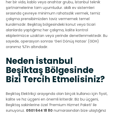
her bir vida, kablo veya anahtar grubu, İstanbul teknik
şartnamelerine tam uyumludur. akıllı ev sistemleri
sırasında çevreye minimum rahatsızlık vermek, temiz
çalışma prensibimizden taviz vermemek temel
kuralımızdır. Beşiktaş bölgesindeki konut veya ticari
alanlarda yaptığımız her çalışma, kalite kontrol
ekiplerimizce uzaktan veya yerinde denetlenmektedir. Bu
sayede, operasyon sonrası ‘Geri Dönüş Hatası’ (GDH)
oranımız %1’in altındadır.
Neden İstanbul
Beşiktaş Bölgesinde
Bizi Tercih Etmelisiniz?
Beşiktaş Elektrikçi arayışında olan birçok kullanıcı için fiyat,
kalite ve hız üçgeni en önemli kriterdir. Biz bu üçgeni,
Beşiktaş sakinlerine özel ‘Premium Hizmet Paketi’ ile
sunuyoruz.
0501 644 18 80
numarasından bize ulaştığınız