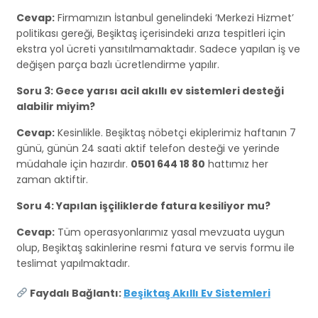
Cevap:
Firmamızın İstanbul genelindeki ‘Merkezi Hizmet’
politikası gereği, Beşiktaş içerisindeki arıza tespitleri için
ekstra yol ücreti yansıtılmamaktadır. Sadece yapılan iş ve
değişen parça bazlı ücretlendirme yapılır.
Soru 3: Gece yarısı acil akıllı ev sistemleri desteği
alabilir miyim?
Cevap:
Kesinlikle. Beşiktaş nöbetçi ekiplerimiz haftanın 7
günü, günün 24 saati aktif telefon desteği ve yerinde
müdahale için hazırdır.
0501 644 18 80
hattımız her
zaman aktiftir.
Soru 4: Yapılan işçiliklerde fatura kesiliyor mu?
Cevap:
Tüm operasyonlarımız yasal mevzuata uygun
olup, Beşiktaş sakinlerine resmi fatura ve servis formu ile
teslimat yapılmaktadır.
Faydalı Bağlantı:
Beşiktaş Akıllı Ev Sistemleri