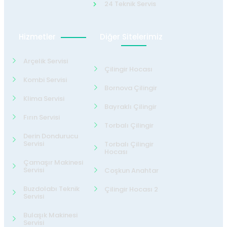
24 Teknik Servis
Hizmetler
Diğer Sitelerimiz
Arçelik Servisi
Çilingir Hocası
Kombi Servisi
Bornova Çilingir
Klima Servisi
Bayraklı Çilingir
Fırın Servisi
Torbalı Çilingir
Derin Dondurucu
Servisi
Torbalı Çilingir
Hocası
Çamaşır Makinesi
Servisi
Coşkun Anahtar
Buzdolabı Teknik
Çilingir Hocası 2
Servisi
Bulaşık Makinesi
Servisi