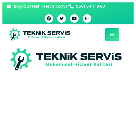
bilgi@24teknikservis.com.tr
0501 644 18 80
Bayrampaşa Miele
Buzdolabı Servisi –