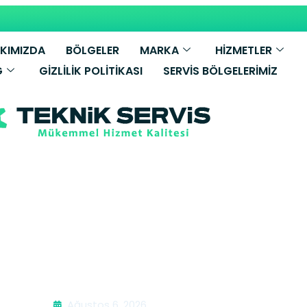
KIMIZDA
BÖLGELER
MARKA
HİZMETLER
G
GIZLILIK POLITIKASI
SERVIS BÖLGELERIMIZ
 Kombi Bakımı |
Ağustos 6, 2026