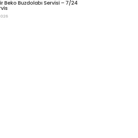
r Beko Buzdolabı Servisi – 7/24
rvis
2026