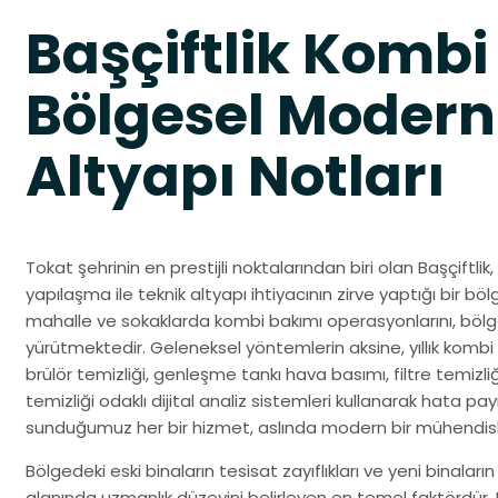
Başçiftlik Kombi
Bölgesel Modern
Altyapı Notları
Tokat şehrinin en prestijli noktalarından biri olan Başçiftl
yapılaşma ile teknik altyapı ihtiyacının zirve yaptığı bir bö
mahalle ve sokaklarda kombi bakımı operasyonlarını, bölg
yürütmektedir. Geleneksel yöntemlerin aksine, yıllık kombi bak
brülör temizliği, genleşme tankı hava basımı, filtre temizli
temizliği odaklı dijital analiz sistemleri kullanarak hata payını
sunduğumuz her bir hizmet, aslında modern bir mühendis
Bölgedeki eski binaların tesisat zayıflıkları ve yeni binaları
alanında uzmanlık düzeyini belirleyen en temel faktördür. B