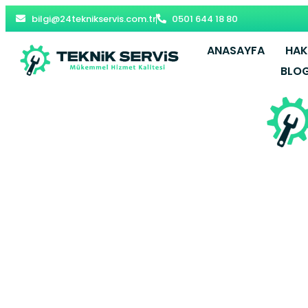
bilgi@24teknikservis.com.tr
0501 644 18 80
ANASAYFA
HAK
BLO
Başçiftlik