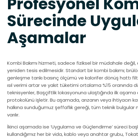
Profesyonel Kom
Sürecinde Uygul
Aşamalar
Kombi Bakımı hizmeti, sadece fiziksel bir müdahale değil, 
yeniden tesis edilmesidir. Standart bir kombi bakımı; brülö
genleşme tankı basınç ölçümü ve kalorifer dönüş hattı filt
ısıl verimi artar ve yakıt tüketimi ortalama %15 oranında
teknisyenler, Başçiftlik lokasyonuna ulaştığında ilk aşama
protokolünü işletir. Bu aşamada, arızanın veya ihtiyacın kay
halkına sunduğumuz şeffaflık gereği, tüm teknik bulgular m
varılır.
İkinci aşamada ise ‘Uygulama ve Güçlendirme’ süreci başlar
kullandığımız her bir vida, kablo veya anahtar grubu, Tok