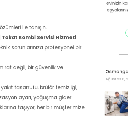
evinizin k
eşyalarını
zümleri ile tanışın.
| Tokat Kombi Servisi Hizmeti
nik sorunlarınıza profesyonel bir
at değil, bir güvenlik ve
Osmangaz
Ağustos 6, 
 yakıt tasarrufu, brülör temizliği,
nizasyon ayarı, yoğuşma gideri
klarına taşıyor, her bir müşterimize