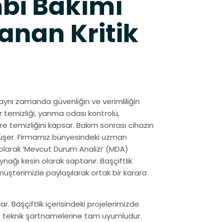
bi Bakımı
anan Kritik
aynı zamanda güvenliğin ve verimliliğin
r temizliği, yanma odası kontrolü,
re temizliğini kapsar. Bakım sonrası cihazın
 düşer. Firmamız bünyesindeki uzman
 olarak ‘Mevcut Durum Analizi’ (MDA)
nağı kesin olarak saptanır. Başçiftlik
üşterimizle paylaşılarak ortak bir karara
. Başçiftlik içerisindeki projelerimizde
at teknik şartnamelerine tam uyumludur.