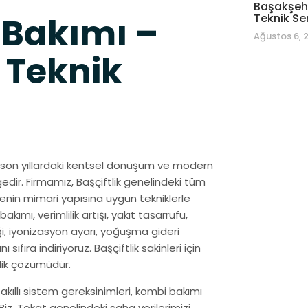
Başakşehi
 Bakımı –
Teknik Se
Ağustos 6, 
 Teknik
ik, son yıllardaki kentsel dönüşüm ve modern
lgedir. Firmamız, Başçiftlik genelindeki tüm
enin mimari yapısına uygun tekniklerle
ımı, verimlilik artışı, yakıt tasarrufu,
ği, iyonizasyon ayarı, yoğuşma gideri
 sıfıra indiriyoruz. Başçiftlik sakinleri için
lik çözümüdür.
n akıllı sistem gereksinimleri, kombi bakımı
iz, Tokat genelindeki saha verilerimizi