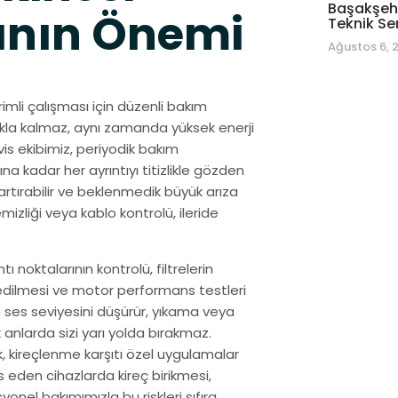
Başakşehi
ının Önemi
Teknik Se
Ağustos 6, 
imli çalışması için düzenli bakım
akla kalmaz, aynı zamanda yüksek enerji
vis ekibimiz, periyodik bakım
na kadar her ayrıntıyı titizlikle gözden
artırabilir ve beklenmedik büyük arıza
mizliği veya kablo kontrolü, ileride
 noktalarının kontrolü, filtrelerin
 edilmesi ve motor performans testleri
ın ses seviyesini düşürür, yıkama veya
anlarda sizi yarı yolda bırakmaz.
k, kireçlenme karşıtı özel uygulamalar
as eden cihazlarda kireç birikmesi,
yonel bakımımızla bu riskleri sıfıra