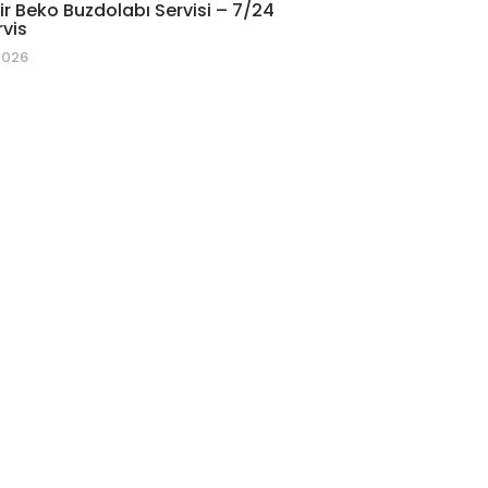
r Beko Buzdolabı Servisi – 7/24
rvis
2026