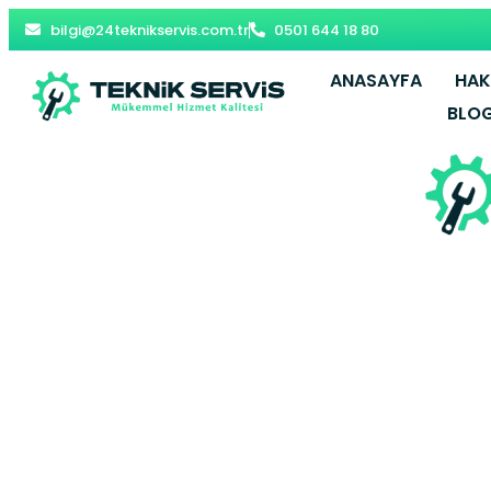
bilgi@24teknikservis.com.tr
0501 644 18 80
ANASAYFA
HAK
BLO
Başakşehir 