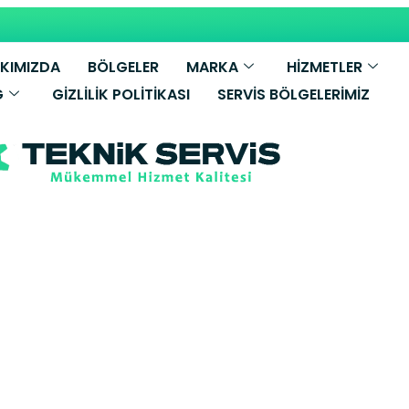
KIMIZDA
BÖLGELER
MARKA
HİZMETLER
G
GIZLILIK POLITIKASI
SERVIS BÖLGELERIMIZ
Altus Bulaşık 
Servisi