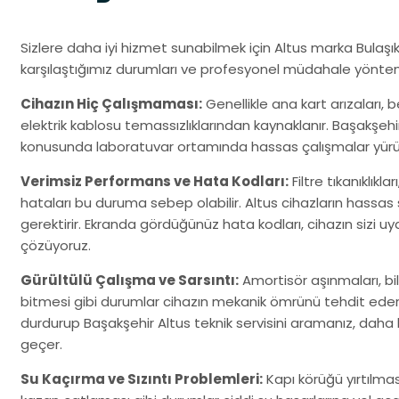
Sizlere daha iyi hizmet sunabilmek için Altus marka Bulaşı
karşılaştığımız durumları ve profesyonel müdahale yöntem
Cihazın Hiç Çalışmaması:
Genellikle ana kart arızaları,
elektrik kablosu temassızlıklarından kaynaklanır. Başakşehi
konusunda laboratuvar ortamında hassas çalışmalar yürütere
Verimsiz Performans ve Hata Kodları:
Filtre tıkanıklıkla
hataları bu duruma sebep olabilir. Altus cihazların hassas
gerektirir. Ekranda gördüğünüz hata kodları, cihazın sizi uyard
çözüyoruz.
Gürültülü Çalışma ve Sarsıntı:
Amortisör aşınmaları, b
bitmesi gibi durumlar cihazın mekanik ömrünü tehdit eder
durdurup Başakşehir Altus teknik servisini aramanız, daha
geçer.
Su Kaçırma ve Sızıntı Problemleri:
Kapı körüğü yırtılma