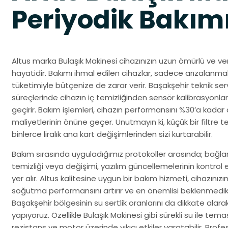
Periyodik Bakım
Altus marka Bulaşık Makinesi cihazınızın uzun ömürlü ve ver
hayatidir. Bakımı ihmal edilen cihazlar, sadece arızalanm
tüketimiyle bütçenize de zarar verir. Başakşehir teknik ser
süreçlerinde cihazın iç temizliğinden sensör kalibrasyonları
geçirir. Bakım işlemleri, cihazın performansını %30’a kadar 
maliyetlerinin önüne geçer. Unutmayın ki, küçük bir filtre te
binlerce liralık ana kart değişimlerinden sizi kurtarabilir.
Bakım sırasında uyguladığımız protokoller arasında; bağlantı
temizliği veya değişimi, yazılım güncellemelerinin kontrol
yer alır. Altus kalitesine uygun bir bakım hizmeti, cihazınız
soğutma performansını artırır ve en önemlisi beklenmedik 
Başakşehir bölgesinin su sertlik oranlarını da dikkate alara
yapıyoruz. Özellikle Bulaşık Makinesi gibi sürekli su ile tem
rezistans ve motor üzerinde yıkıcı etkiler yaratabilir. Profes