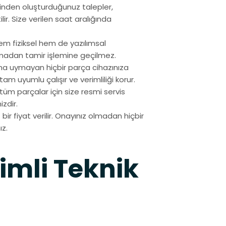
inden oluşturduğunuz talepler,
lir. Size verilen saat aralığında
em fiziksel hem de yazılımsal
madan tamir işlemine geçilmez.
na uymayan hiçbir parça cihazınıza
tam uyumlu çalışır ve verimliliği korur.
n tüm parçalar için size resmi servis
zdir.
bir fiyat verilir. Onayınız olmadan hiçbir
ız.
timli Teknik