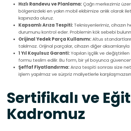
Hızlı Randevu ve Planlama:
Çağrı merkezimiz üzer
bölgenizdeki en yakın mobil ekibimize anlık olarak ileti
kapınızda oluruz.
Kapsamlı Arıza Tespiti:
Teknisyenlerimiz, cihazın h
durumunu kontrol eder. Problemin kök sebebi bulun
Orijinal Yedek Parça Kullanımı:
Altus standartları
takılmaz. Orijinal parçalar, cihazın diğer aksamlarıyla 
1 Yıl Koşulsuz Garanti:
Yapılan işçilik ve değiştirile
formu teslim edilir. Bu form, bir yıl boyunca güvenceni
Şeffaf Fiyatlandırma:
Arıza tespiti sonrası size net 
işlem yapılmaz ve sürpriz maliyetlerle karşılaşmazsın
Sertifikalı ve Eği
Kadromuz