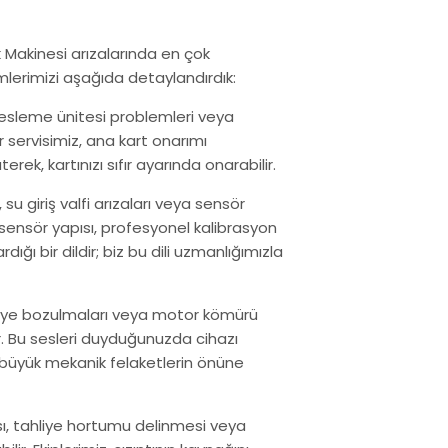
k Makinesi arızalarında en çok
lerimizi aşağıda detaylandırdık:
 besleme ünitesi problemleri veya
r servisimiz, ana kart onarımı
k, kartınızı sıfır ayarında onarabilir.
rı, su giriş valfi arızaları veya sensör
 sensör yapısı, profesyonel kalibrasyon
ığı bir dildir; biz bu dili uzmanlığımızla
ilye bozulmaları veya motor kömürü
. Bu sesleri duyduğunuzda cihazı
 büyük mekanik felaketlerin önüne
sı, tahliye hortumu delinmesi veya