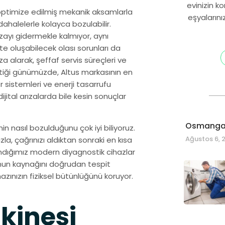
evinizin k
e optimize edilmiş mekanik aksamlarla
eşyalarını
halelerle kolayca bozulabilir.
ızayı gidermekle kalmıyor, aynı
e oluşabilecek olası sorunları da
alarak, şeffaf servis süreçleri ve
iştiği günümüzde, Altus markasının en
ör sistemleri ve enerji tasarrufu
jital arızalarda bile kesin sonuçlar
Osmangaz
 nasıl bozulduğunu çok iyi biliyoruz.
Ağustos 6, 
la, çağrınızı aldıktan sonraki en kısa
andığımız modern diyagnostik cihazlar
nun kaynağını doğrudan tespit
ınızın fiziksel bütünlüğünü koruyor.
kinesi