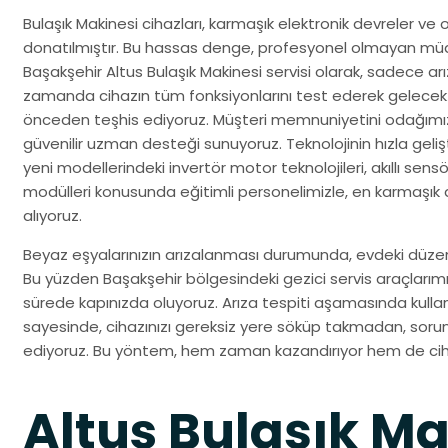
Bulaşık Makinesi cihazları, karmaşık elektronik devreler v
donatılmıştır. Bu hassas denge, profesyonel olmayan müda
Başakşehir Altus Bulaşık Makinesi servisi olarak, sadece ar
zamanda cihazın tüm fonksiyonlarını test ederek gelecekt
önceden teşhis ediyoruz. Müşteri memnuniyetini odağımıza 
güvenilir uzman desteği sunuyoruz. Teknolojinin hızla gel
yeni modellerindeki invertör motor teknolojileri, akıllı sens
modülleri konusunda eğitimli personelimizle, en karmaşık di
alıyoruz.
Beyaz eşyalarınızın arızalanması durumunda, evdeki düzenin
Bu yüzden Başakşehir bölgesindeki gezici servis araçlarımız
sürede kapınızda oluyoruz. Arıza tespiti aşamasında kull
sayesinde, cihazınızı gereksiz yere söküp takmadan, soru
ediyoruz. Bu yöntem, hem zaman kazandırıyor hem de cihaz
Altus Bulaşık Ma