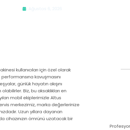
Ağustos 6, 2026
esi kullanıcıları için özel olarak
ünkü performansına kavuşmasını
eşyalar, günlük hayatın akışını
labilirler. Biz, bu aksaklıkları en
ılan mobil ekiplerimizle Altus
servis merkezimiz, marka değerlerinize
nızdadır. Uzun yıllara dayanan
da cihazınızın ömrünü uzatacak bir
Profesyon