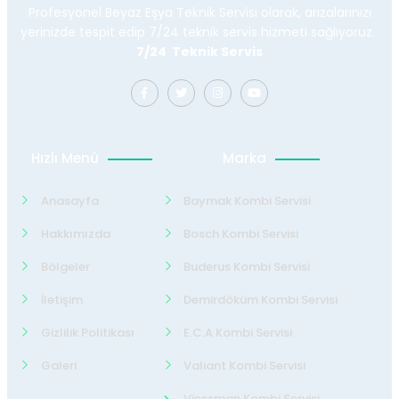
Profesyonel Beyaz Eşya Teknik Servisi olarak, arızalarınızı
yerinizde tespit edip 7/24 teknik servis hizmeti sağlıyoruz.
7/24 Teknik Servis
Hızlı Menü
Marka
Anasayfa
Baymak Kombi Servisi
Hakkımızda
Bosch Kombi Servisi
Bölgeler
Buderus Kombi Servisi
İletişim
Demirdöküm Kombi Servisi
Gizlilik Politikası
E.C.A Kombi Servisi
Galeri
Valiant Kombi Servisi
Viessman Kombi Servisi