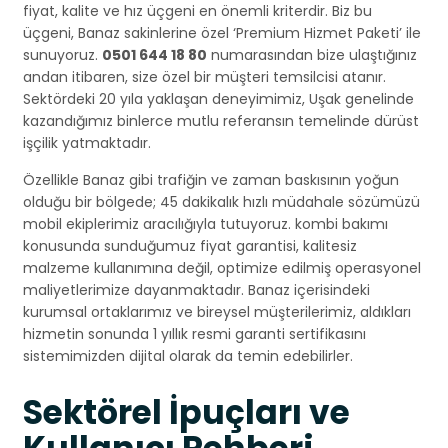
fiyat, kalite ve hız üçgeni en önemli kriterdir. Biz bu
üçgeni, Banaz sakinlerine özel ‘Premium Hizmet Paketi’ ile
sunuyoruz.
0501 644 18 80
numarasından bize ulaştığınız
andan itibaren, size özel bir müşteri temsilcisi atanır.
Sektördeki 20 yıla yaklaşan deneyimimiz, Uşak genelinde
kazandığımız binlerce mutlu referansın temelinde dürüst
işçilik yatmaktadır.
Özellikle Banaz gibi trafiğin ve zaman baskısının yoğun
olduğu bir bölgede; 45 dakikalık hızlı müdahale sözümüzü
mobil ekiplerimiz aracılığıyla tutuyoruz. kombi bakımı
konusunda sunduğumuz fiyat garantisi, kalitesiz
malzeme kullanımına değil, optimize edilmiş operasyonel
maliyetlerimize dayanmaktadır. Banaz içerisindeki
kurumsal ortaklarımız ve bireysel müşterilerimiz, aldıkları
hizmetin sonunda 1 yıllık resmi garanti sertifikasını
sistemimizden dijital olarak da temin edebilirler.
Sektörel İpuçları ve