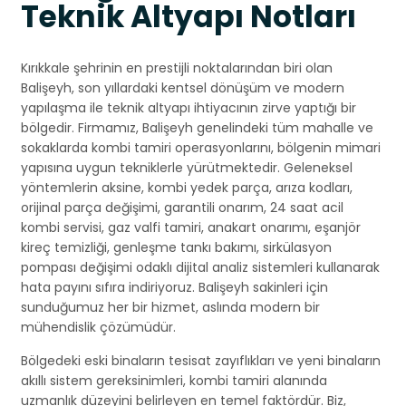
Teknik Altyapı Notları
Kırıkkale şehrinin en prestijli noktalarından biri olan
Balişeyh, son yıllardaki kentsel dönüşüm ve modern
yapılaşma ile teknik altyapı ihtiyacının zirve yaptığı bir
bölgedir. Firmamız, Balişeyh genelindeki tüm mahalle ve
sokaklarda kombi tamiri operasyonlarını, bölgenin mimari
yapısına uygun tekniklerle yürütmektedir. Geleneksel
yöntemlerin aksine, kombi yedek parça, arıza kodları,
orijinal parça değişimi, garantili onarım, 24 saat acil
kombi servisi, gaz valfi tamiri, anakart onarımı, eşanjör
kireç temizliği, genleşme tankı bakımı, sirkülasyon
pompası değişimi odaklı dijital analiz sistemleri kullanarak
hata payını sıfıra indiriyoruz. Balişeyh sakinleri için
sunduğumuz her bir hizmet, aslında modern bir
mühendislik çözümüdür.
Bölgedeki eski binaların tesisat zayıflıkları ve yeni binaların
akıllı sistem gereksinimleri, kombi tamiri alanında
uzmanlık düzeyini belirleyen en temel faktördür. Biz,