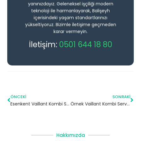
yanınızdayız. Geleneksel işçiliği modern
teknoloji ile harmanlayarak, Balişeyh
içerisindeki yaşam standartlarınızı
yükseltiyoruz. Bizimle iletişime geçmeden
karar vermeyin.
İletişim:
0501 644 18 80
ÖNCEKI
SONRAKI
Esenkent Vaillant Kombi Servisi – Ümraniye Yetkili Servis
Örnek Vaillant Kombi Servisi – Ataşehir Yetkili Servis
Hakkımızda