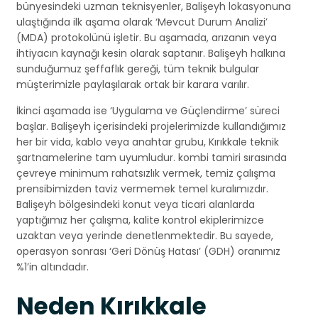
bünyesindeki uzman teknisyenler, Balişeyh lokasyonuna
ulaştığında ilk aşama olarak ‘Mevcut Durum Analizi’
(MDA) protokolünü işletir. Bu aşamada, arızanın veya
ihtiyacın kaynağı kesin olarak saptanır. Balişeyh halkına
sunduğumuz şeffaflık gereği, tüm teknik bulgular
müşterimizle paylaşılarak ortak bir karara varılır.
İkinci aşamada ise ‘Uygulama ve Güçlendirme’ süreci
başlar. Balişeyh içerisindeki projelerimizde kullandığımız
her bir vida, kablo veya anahtar grubu, Kırıkkale teknik
şartnamelerine tam uyumludur. kombi tamiri sırasında
çevreye minimum rahatsızlık vermek, temiz çalışma
prensibimizden taviz vermemek temel kuralımızdır.
Balişeyh bölgesindeki konut veya ticari alanlarda
yaptığımız her çalışma, kalite kontrol ekiplerimizce
uzaktan veya yerinde denetlenmektedir. Bu sayede,
operasyon sonrası ‘Geri Dönüş Hatası’ (GDH) oranımız
%1’in altındadır.
Neden Kırıkkale