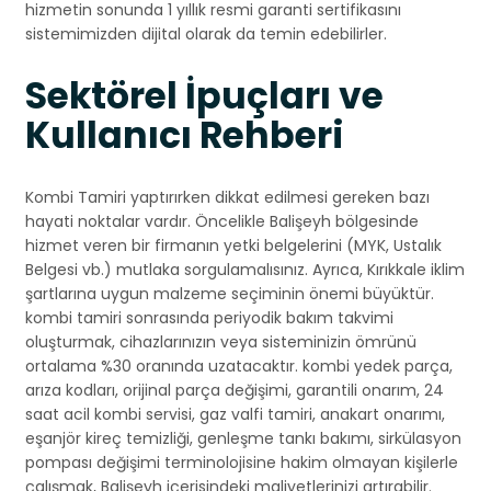
hizmetin sonunda 1 yıllık resmi garanti sertifikasını
sistemimizden dijital olarak da temin edebilirler.
Sektörel İpuçları ve
Kullanıcı Rehberi
Kombi Tamiri yaptırırken dikkat edilmesi gereken bazı
hayati noktalar vardır. Öncelikle Balişeyh bölgesinde
hizmet veren bir firmanın yetki belgelerini (MYK, Ustalık
Belgesi vb.) mutlaka sorgulamalısınız. Ayrıca, Kırıkkale iklim
şartlarına uygun malzeme seçiminin önemi büyüktür.
kombi tamiri sonrasında periyodik bakım takvimi
oluşturmak, cihazlarınızın veya sisteminizin ömrünü
ortalama %30 oranında uzatacaktır. kombi yedek parça,
arıza kodları, orijinal parça değişimi, garantili onarım, 24
saat acil kombi servisi, gaz valfi tamiri, anakart onarımı,
eşanjör kireç temizliği, genleşme tankı bakımı, sirkülasyon
pompası değişimi terminolojisine hakim olmayan kişilerle
çalışmak, Balişeyh içerisindeki maliyetlerinizi artırabilir.