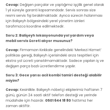
Cevap:
Değişen parçalar ve yaptığımız işçilik genel olarak
1 yıl süreyle garanti kapsamındadır. Servis sonrası size
resmi servis fişi bırakılmaktadır. Ayrıca sürecin hızlanması
için Balişeyh bölgesindeki yerel yönetim izinleri
tarafımızca koordine edilmektedir.
Soru 2: Balişeyh lokasyonunda yol yardım veya
mobil servis ücreti alıyor musunuz?
Cevap:
Firmamızın Kırıkkale genelindeki ‘Merkezi Hizmet’
politikası gereği, Balişeyh içerisindeki arıza tespitleri için
ekstra yol ücreti yansıtılmamaktadır. Sadece yapılan iş ve
değişen parça bazlı ücretlendirme yapılır.
Soru 3: Gece yarısı acil kombi tamiri desteği alabilir
miyim?
Cevap:
Kesinlikle. Balişeyh nöbetçi ekiplerimiz haftanın 7
günü, günün 24 saati aktif telefon desteği ve yerinde
müdahale için hazırdır.
0501 644 18 80
hattımız her
zaman aktiftir.