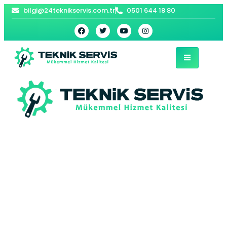
bilgi@24teknikservis.com.tr
0501 644 18 80
Balişeyh Kombi