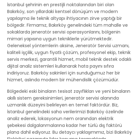
İstanbul şehrinin en prestijli noktalarından biri olan
Bakırköy, son yıllardaki kentsel dönüşüm ve modern
yapılaşma ile teknik altyapı ihtiyacının zirve yaptığı bir
bölgedir. Firmamız, Bakırköy genelindeki tüm mahalle ve
sokaklarda jeneratör servisi operasyonlarını, bölgenin
mimari yapısına uygun tekniklerle yürütmektedir.
Geleneksel yöntemlerin aksine, Jeneratör Servisi uzmanı,
kaliteli işçilik, uygun fiyatlı çözüm, profesyonel ekip, teknik
servis merkezi, garantili hizmet, mobil teknik destek odaklı
dijital analiz sistemleri kullanarak hata payını sıfıra
indiriyoruz. Bakırköy sakinleri için sunduğumuz her bir
hizmet, aslında modern bir mühendislik çözümüdür.
Bölgedeki eski binaların tesisat zayıflıkları ve yeni binaların
akıllı sistem gereksinimleri, jeneratör servisi alanında
uzmanlık düzeyini belirleyen en temel faktördür. Biz,
İstanbul genelindeki saha verilerimizi Bakırköy özelinde
analiz ederek, lokasyonun nem oranından elektrik
şebekesi dalgalanmalarına kadar her türlü dış faktörü
plana dahil ediyoruz. Bu detaycı yaklaşımımız, bizi Bakırköy