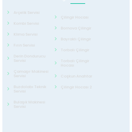
Arçelik Servisi
Çilingir Hocası
Kombi Servisi
Bornova Çilingir
Klima Servisi
Bayraklı Çilingir
Fırın Servisi
Torbalı Çilingir
Derin Dondurucu
Servisi
Torbalı Çilingir
Hocası
Çamaşır Makinesi
Servisi
Coşkun Anahtar
Buzdolabı Teknik
Çilingir Hocası 2
Servisi
Bulaşık Makinesi
Servisi