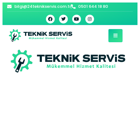
bilgi@24teknikservis.com.tr
0501 644 18 80
Bakırköy Jeneratör