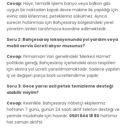
Cevap:
Hayır, temizlik işlemi banyo veya balkon gibi
uygun bir noktadan kapalı devre makine ile yapıldığı için
eviniz asla kirlenmez, petekleriniz sökülmez. Ayrıca
sürecin hızlanması için Bahçesaray bölgesindeki yerel
yönetim izinleri tarafımızca koordine edilmektedir.
Soru 2: Bahçesaray lokasyonunda yol yardım veya
mobil servis ücreti alıyor musunuz?
Cevap:
Firmamızın Van genelindeki ‘Merkezi Hizmet’
politikası gereği, Bahçesaray içerisindeki arıza tespitleri
için ekstra yol ücreti yansıtılmamaktadır. Sadece yapılan
iş ve değişen parça bazlı ücretlendirme yapılır.
Soru 3: Gece yarısı acil petek temizleme desteği
alabilir miyim?
Cevap:
Kesinlikle. Bahçesaray nöbetçi ekiplerimiz
haftanın 7 günü, günün 24 saati aktif telefon desteği ve
yerinde müdahale için hazırdır.
0501 644 18 80
hattımız
her zaman aktiftir.