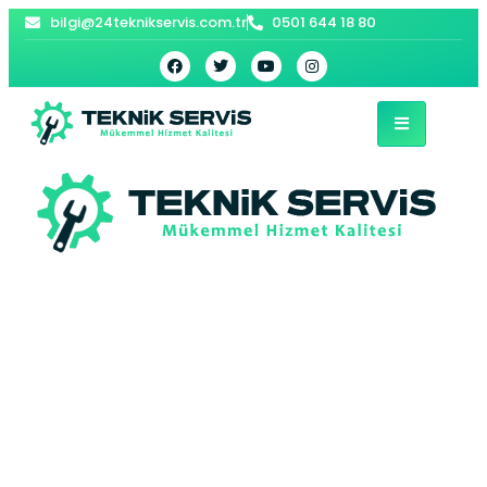
bilgi@24teknikservis.com.tr
0501 644 18 80
Bahçesaray Petek