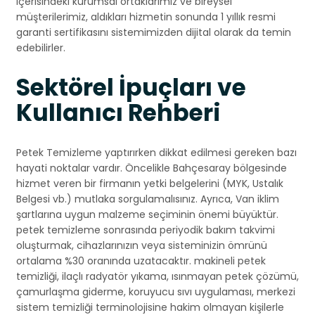
içerisindeki kurumsal ortaklarımız ve bireysel
müşterilerimiz, aldıkları hizmetin sonunda 1 yıllık resmi
garanti sertifikasını sistemimizden dijital olarak da temin
edebilirler.
Sektörel İpuçları ve
Kullanıcı Rehberi
Petek Temizleme yaptırırken dikkat edilmesi gereken bazı
hayati noktalar vardır. Öncelikle Bahçesaray bölgesinde
hizmet veren bir firmanın yetki belgelerini (MYK, Ustalık
Belgesi vb.) mutlaka sorgulamalısınız. Ayrıca, Van iklim
şartlarına uygun malzeme seçiminin önemi büyüktür.
petek temizleme sonrasında periyodik bakım takvimi
oluşturmak, cihazlarınızın veya sisteminizin ömrünü
ortalama %30 oranında uzatacaktır. makineli petek
temizliği, ilaçlı radyatör yıkama, ısınmayan petek çözümü,
çamurlaşma giderme, koruyucu sıvı uygulaması, merkezi
sistem temizliği terminolojisine hakim olmayan kişilerle