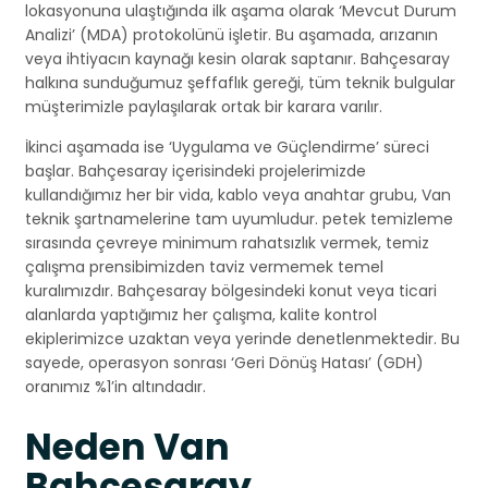
lokasyonuna ulaştığında ilk aşama olarak ‘Mevcut Durum
Analizi’ (MDA) protokolünü işletir. Bu aşamada, arızanın
veya ihtiyacın kaynağı kesin olarak saptanır. Bahçesaray
halkına sunduğumuz şeffaflık gereği, tüm teknik bulgular
müşterimizle paylaşılarak ortak bir karara varılır.
İkinci aşamada ise ‘Uygulama ve Güçlendirme’ süreci
başlar. Bahçesaray içerisindeki projelerimizde
kullandığımız her bir vida, kablo veya anahtar grubu, Van
teknik şartnamelerine tam uyumludur. petek temizleme
sırasında çevreye minimum rahatsızlık vermek, temiz
çalışma prensibimizden taviz vermemek temel
kuralımızdır. Bahçesaray bölgesindeki konut veya ticari
alanlarda yaptığımız her çalışma, kalite kontrol
ekiplerimizce uzaktan veya yerinde denetlenmektedir. Bu
sayede, operasyon sonrası ‘Geri Dönüş Hatası’ (GDH)
oranımız %1’in altındadır.
Neden Van
Bahçesaray