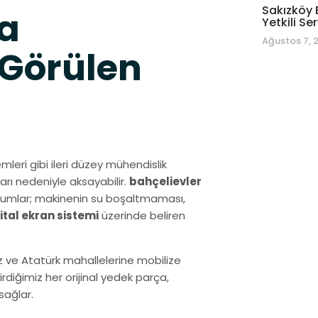
Sakızköy 
a
Yetkili Ser
Ağustos 7, 
 Görülen
mleri gibi ileri düzey mühendislik
arı nedeniyle aksayabilir.
bahçelievler
durumlar; makinenin su boşaltmaması,
jital ekran sistemi
üzerinde beliren
z ve Atatürk mahallelerine mobilize
diğimiz her orijinal yedek parça,
sağlar.