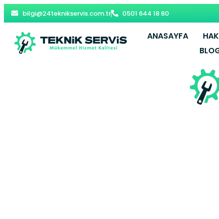
bilgi@24teknikservis.com.tr
0501 644 18 80
ANASAYFA
HAK
BLO
Bahçelievl