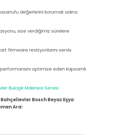
i tasarrufu değerlerini korumak adına
rasyonu, size verdiğimiz sürelere
rt firmware revizyonlarını servis
ın performansını optimize eden kapsamlı
ler Bulaşık Makinesi Servisi
.
Bahçelievler Bosch Beyaz Eşya
emen Ara
!