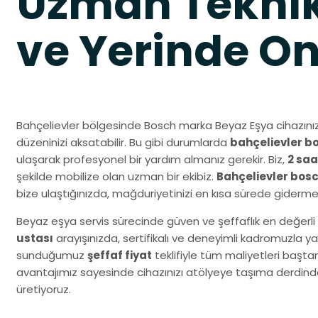
Uzman Teknik
ve Yerinde O
Bahçelievler bölgesinde Bosch marka Beyaz Eşya cihazınız
düzeninizi aksatabilir. Bu gibi durumlarda
bahçelievler bo
ulaşarak profesyonel bir yardım almanız gerekir. Biz,
2 saa
şekilde mobilize olan uzman bir ekibiz.
Bahçelievler bosc
bize ulaştığınızda, mağduriyetinizi en kısa sürede giderme
Beyaz eşya servis sürecinde güven ve şeffaflık en değerli 
ustası
arayışınızda, sertifikalı ve deneyimli kadromuzla y
sunduğumuz
şeffaf fiyat
teklifiyle tüm maliyetleri başta
avantajımız sayesinde cihazınızı atölyeye taşıma derdind
üretiyoruz.