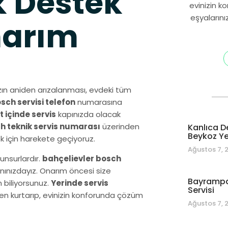
 Destek
evinizin k
eşyalarını
narım
ın aniden arızalanması, evdeki tüm
sch servisi telefon
numarasına
t içinde servis
kapınızda olacak
h teknik servis numarası
üzerinden
Kanlıca D
Beykoz Yet
k için harekete geçiyoruz.
Ağustos 7, 
unsurlardır.
bahçelievler bosch
anınızdayız. Onarım öncesi size
Bayrampa
n biliyorsunuz.
Yerinde servis
Servisi
en kurtarıp, evinizin konforunda çözüm
Ağustos 7, 