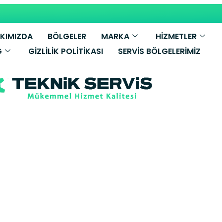
KIMIZDA
BÖLGELER
MARKA
HİZMETLER
G
GIZLILIK POLITIKASI
SERVIS BÖLGELERIMIZ
er Bosch Beya
Servisi