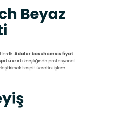
sch Beyaz
i
lerdir.
Adalar bosch servis fiyat
spit ücreti
karşılığında profesyonel
eştirirsek tespit ücretini işlem
eyiş