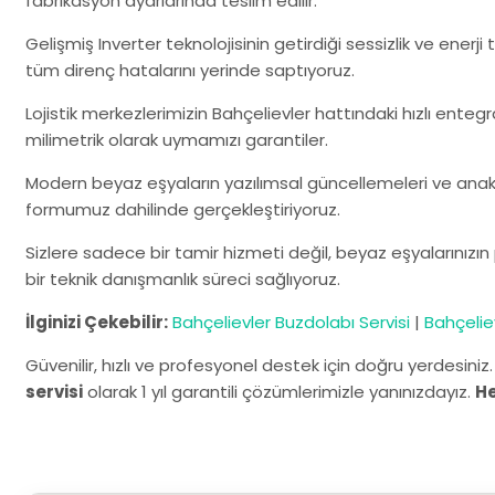
fabrikasyon ayarlarında teslim edilir.
Gelişmiş Inverter teknolojisinin getirdiği sessizlik ve enerj
tüm direnç hatalarını yerinde saptıyoruz.
Lojistik merkezlerimizin Bahçelievler hattındaki hızlı enteg
milimetrik olarak uymamızı garantiler.
Modern beyaz eşyaların yazılımsal güncellemeleri ve anaka
formumuz dahilinde gerçekleştiriyoruz.
Sizlere sadece bir tamir hizmeti değil, beyaz eşyalarınız
bir teknik danışmanlık süreci sağlıyoruz.
İlginizi Çekebilir:
Bahçelievler Buzdolabı Servisi
|
Bahçeliev
Güvenilir, hızlı ve profesyonel destek için doğru yerdesiniz
servisi
olarak 1 yıl garantili çözümlerimizle yanınızdayız.
H