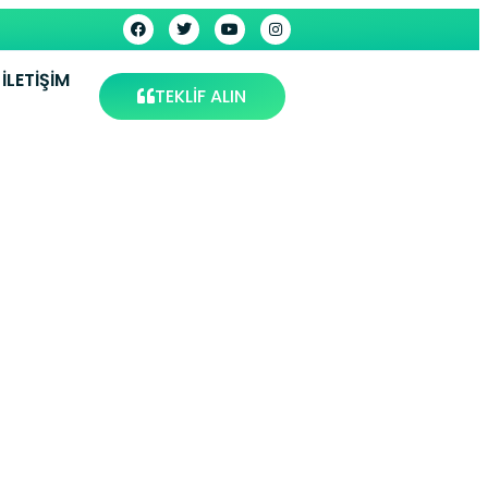
İLETIŞIM
TEKLİF ALIN
z Eşya