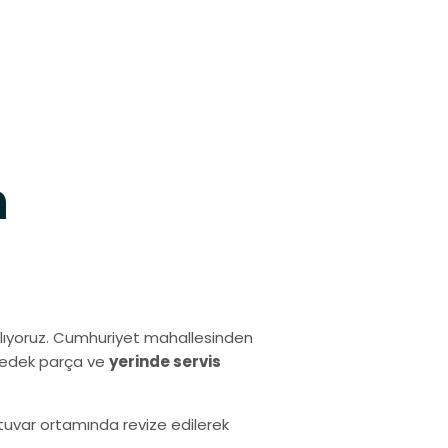
h
ıyoruz. Cumhuriyet mahallesinden
 yedek parça ve
yerinde servis
ratuvar ortamında revize edilerek