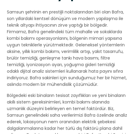
Samsun şehrinin en prestijli noktalarından biri olan Bafra,
son yıllardaki kentsel dönüşüm ve modern yapılaşma ile
teknik altyapı ihtiyacının zirve yaptığı bir bölgedir.
Firmamız, Bafra genelindeki tüm mahalle ve sokaklarda
kombi bakımı operasyonlarını, bölgenin mimari yapısına
uygun tekniklerle yürütmektedir. Geleneksel yöntemlerin
aksine, yıllık kombi bakımı, verimlilik artışı, yakıt tasarrufu,
brülör temizliği, genleşme tankı hava basımı, filtre
temizliği, iyonizasyon ayarı, yoğuşma gideri temizliği
odaklı dijital analiz sistemleri kullanarak hata payını sıfıra
indiriyoruz. Bafra sakinleri için sunduğumuz her bir hizmet,
aslında modern bir mühendislik çözümüdür.
Bölgedeki eski binaların tesisat zayıflıkları ve yeni binaların
akıllı sistem gereksinimleri, kombi bakımı alanında
uzmanlık düzeyini belirleyen en temel faktördür. Biz,
Samsun genelindeki saha verilerimizi Bafra özelinde analiz
ederek, lokasyonun nem oranından elektrik şebekesi
dalgalanmalarına kadar her türlü dış faktörü plana dahil