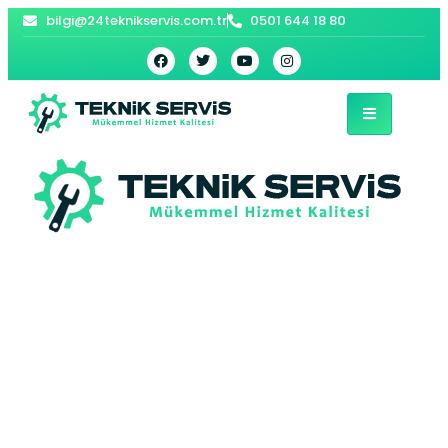
bilgi@24teknikservis.com.tr
0501 644 18 80
Bafra Kombi