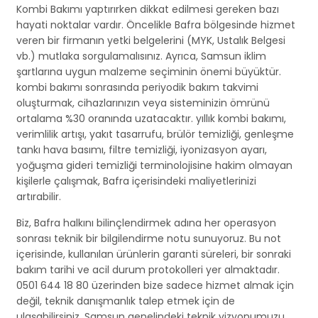
Kombi Bakımı yaptırırken dikkat edilmesi gereken bazı
hayati noktalar vardır. Öncelikle Bafra bölgesinde hizmet
veren bir firmanın yetki belgelerini (MYK, Ustalık Belgesi
vb.) mutlaka sorgulamalısınız. Ayrıca, Samsun iklim
şartlarına uygun malzeme seçiminin önemi büyüktür.
kombi bakımı sonrasında periyodik bakım takvimi
oluşturmak, cihazlarınızın veya sisteminizin ömrünü
ortalama %30 oranında uzatacaktır. yıllık kombi bakımı,
verimlilik artışı, yakıt tasarrufu, brülör temizliği, genleşme
tankı hava basımı, filtre temizliği, iyonizasyon ayarı,
yoğuşma gideri temizliği terminolojisine hakim olmayan
kişilerle çalışmak, Bafra içerisindeki maliyetlerinizi
artırabilir.
Biz, Bafra halkını bilinçlendirmek adına her operasyon
sonrası teknik bir bilgilendirme notu sunuyoruz. Bu not
içerisinde, kullanılan ürünlerin garanti süreleri, bir sonraki
bakım tarihi ve acil durum protokolleri yer almaktadır.
0501 644 18 80 üzerinden bize sadece hizmet almak için
değil, teknik danışmanlık talep etmek için de
ulaşabilirsiniz. Samsun genelindeki teknik vizyonumuzu