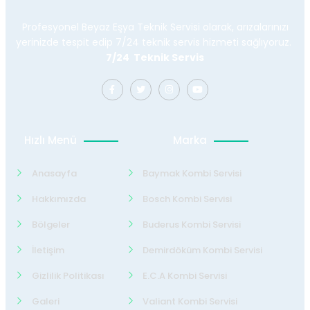
Profesyonel Beyaz Eşya Teknik Servisi olarak, arızalarınızı
yerinizde tespit edip 7/24 teknik servis hizmeti sağlıyoruz.
7/24 Teknik Servis
Hızlı Menü
Marka
Anasayfa
Baymak Kombi Servisi
Hakkımızda
Bosch Kombi Servisi
Bölgeler
Buderus Kombi Servisi
İletişim
Demirdöküm Kombi Servisi
Gizlilik Politikası
E.C.A Kombi Servisi
Galeri
Valiant Kombi Servisi