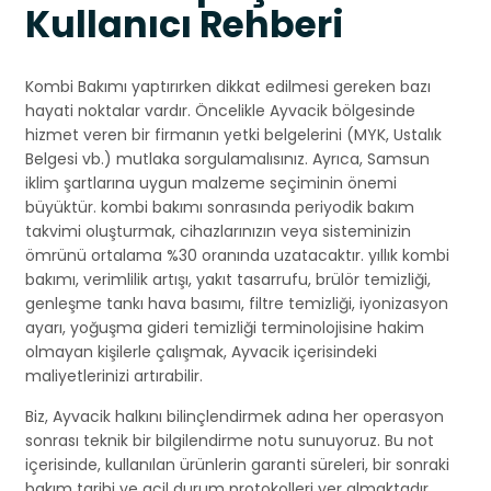
Kullanıcı Rehberi
Kombi Bakımı yaptırırken dikkat edilmesi gereken bazı
hayati noktalar vardır. Öncelikle Ayvacik bölgesinde
hizmet veren bir firmanın yetki belgelerini (MYK, Ustalık
Belgesi vb.) mutlaka sorgulamalısınız. Ayrıca, Samsun
iklim şartlarına uygun malzeme seçiminin önemi
büyüktür. kombi bakımı sonrasında periyodik bakım
takvimi oluşturmak, cihazlarınızın veya sisteminizin
ömrünü ortalama %30 oranında uzatacaktır. yıllık kombi
bakımı, verimlilik artışı, yakıt tasarrufu, brülör temizliği,
genleşme tankı hava basımı, filtre temizliği, iyonizasyon
ayarı, yoğuşma gideri temizliği terminolojisine hakim
olmayan kişilerle çalışmak, Ayvacik içerisindeki
maliyetlerinizi artırabilir.
Biz, Ayvacik halkını bilinçlendirmek adına her operasyon
sonrası teknik bir bilgilendirme notu sunuyoruz. Bu not
içerisinde, kullanılan ürünlerin garanti süreleri, bir sonraki
bakım tarihi ve acil durum protokolleri yer almaktadır.