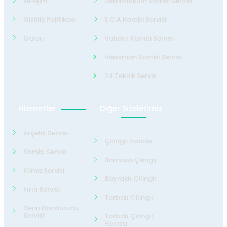
İletişim
Demirdöküm Kombi Servisi
Gizlilik Politikası
E.C.A Kombi Servisi
Galeri
Valiant Kombi Servisi
Viessman Kombi Servisi
24 Teknik Servis
Hizmetler
Diğer Sitelerimiz
Arçelik Servisi
Çilingir Hocası
Kombi Servisi
Bornova Çilingir
Klima Servisi
Bayraklı Çilingir
Fırın Servisi
Torbalı Çilingir
Derin Dondurucu
Servisi
Torbalı Çilingir
Hocası