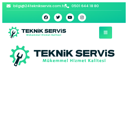
bilgi@24teknikservis.com.tr
0501 644 18 80
Ayvacik Kombi