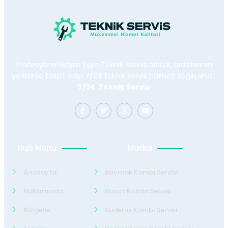
Profesyonel Beyaz Eşya Teknik Servisi olarak, arızalarınızı
yerinizde tespit edip 7/24 teknik servis hizmeti sağlıyoruz.
7/24 Teknik Servis
Hızlı Menü
Marka
Anasayfa
Baymak Kombi Servisi
Hakkımızda
Bosch Kombi Servisi
Bölgeler
Buderus Kombi Servisi