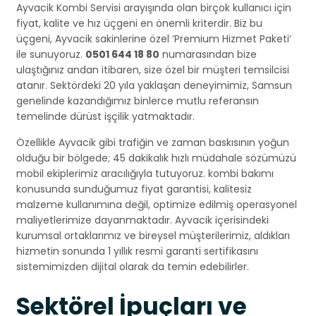
Ayvacik Kombi Servisi arayışında olan birçok kullanıcı için
fiyat, kalite ve hız üçgeni en önemli kriterdir. Biz bu
üçgeni, Ayvacik sakinlerine özel ‘Premium Hizmet Paketi’
ile sunuyoruz.
0501 644 18 80
numarasından bize
ulaştığınız andan itibaren, size özel bir müşteri temsilcisi
atanır. Sektördeki 20 yıla yaklaşan deneyimimiz, Samsun
genelinde kazandığımız binlerce mutlu referansın
temelinde dürüst işçilik yatmaktadır.
Özellikle Ayvacik gibi trafiğin ve zaman baskısının yoğun
olduğu bir bölgede; 45 dakikalık hızlı müdahale sözümüzü
mobil ekiplerimiz aracılığıyla tutuyoruz. kombi bakımı
konusunda sunduğumuz fiyat garantisi, kalitesiz
malzeme kullanımına değil, optimize edilmiş operasyonel
maliyetlerimize dayanmaktadır. Ayvacik içerisindeki
kurumsal ortaklarımız ve bireysel müşterilerimiz, aldıkları
hizmetin sonunda 1 yıllık resmi garanti sertifikasını
sistemimizden dijital olarak da temin edebilirler.
Sektörel İpuçları ve