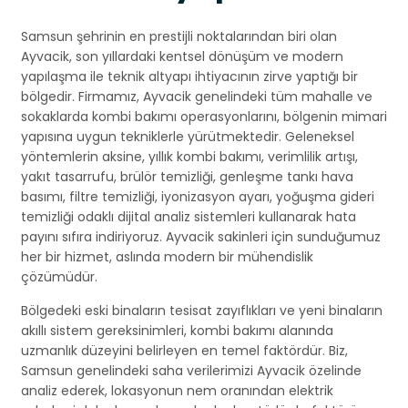
Samsun şehrinin en prestijli noktalarından biri olan
Ayvacik, son yıllardaki kentsel dönüşüm ve modern
yapılaşma ile teknik altyapı ihtiyacının zirve yaptığı bir
bölgedir. Firmamız, Ayvacik genelindeki tüm mahalle ve
sokaklarda kombi bakımı operasyonlarını, bölgenin mimari
yapısına uygun tekniklerle yürütmektedir. Geleneksel
yöntemlerin aksine, yıllık kombi bakımı, verimlilik artışı,
yakıt tasarrufu, brülör temizliği, genleşme tankı hava
basımı, filtre temizliği, iyonizasyon ayarı, yoğuşma gideri
temizliği odaklı dijital analiz sistemleri kullanarak hata
payını sıfıra indiriyoruz. Ayvacik sakinleri için sunduğumuz
her bir hizmet, aslında modern bir mühendislik
çözümüdür.
Bölgedeki eski binaların tesisat zayıflıkları ve yeni binaların
akıllı sistem gereksinimleri, kombi bakımı alanında
uzmanlık düzeyini belirleyen en temel faktördür. Biz,
Samsun genelindeki saha verilerimizi Ayvacik özelinde
analiz ederek, lokasyonun nem oranından elektrik