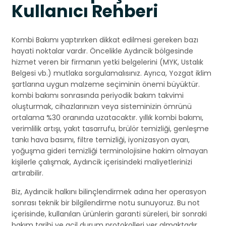
Kullanıcı Rehberi
Kombi Bakımı yaptırırken dikkat edilmesi gereken bazı
hayati noktalar vardır. Öncelikle Aydıncik bölgesinde
hizmet veren bir firmanın yetki belgelerini (MYK, Ustalık
Belgesi vb.) mutlaka sorgulamalısınız. Ayrıca, Yozgat iklim
şartlarına uygun malzeme seçiminin önemi büyüktür.
kombi bakımı sonrasında periyodik bakım takvimi
oluşturmak, cihazlarınızın veya sisteminizin ömrünü
ortalama %30 oranında uzatacaktır. yıllık kombi bakımı,
verimlilik artışı, yakıt tasarrufu, brülör temizliği, genleşme
tankı hava basımı, filtre temizliği, iyonizasyon ayarı,
yoğuşma gideri temizliği terminolojisine hakim olmayan
kişilerle çalışmak, Aydıncik içerisindeki maliyetlerinizi
artırabilir.
Biz, Aydıncik halkını bilinçlendirmek adına her operasyon
sonrası teknik bir bilgilendirme notu sunuyoruz. Bu not
içerisinde, kullanılan ürünlerin garanti süreleri, bir sonraki
bakım tarihi ve acil durum protokolleri yer almaktadır.