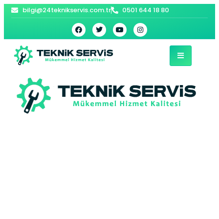
bilgi@24teknikservis.com.tr
0501 644 18 80
Aydıncik Kombi