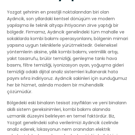
Yozgat şehrinin en prestijli noktalarından biri olan
Aydıncik, son yıllardaki kentsel dönüşüm ve modern
yapılaşma ile teknik altyapı ihtiyacının zirve yaptığı bir
bölgedir. Firmamız, Aydıncik genelindeki tüm mahalle ve
sokaklarda kombi bakımı operasyonlarını, bölgenin mimari
yapısına uygun tekniklerle yürütmektedir. Geleneksel
yöntemlerin aksine, yıllık kombi bakımı, verimlilik artışı,
yakıt tasarrufu, brülör temizliği, genleşme tankı hava
basımı, filtre temizliği, iyonizasyon ayarı, yoğuşma gideri
temizliği odaklı dijital analiz sistemleri kullanarak hata
payını sıfıra indiriyoruz. Aydıncik sakinleri için sunduğumuz
her bir hizmet, aslında modern bir mühendislik
çözümüdür.
Bölgedeki eski binaların tesisat zayıflıkları ve yeni binaların
akıllı sistem gereksinimleri, kombi bakımı alanında
uzmanlık düzeyini belirleyen en temel faktördür. Biz,
Yozgat genelindeki saha verilerimizi Aydıncik özelinde
analiz ederek, lokasyonun nem oranından elektrik