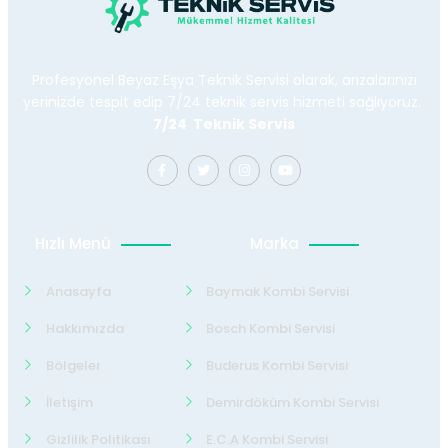
Profesyonel Beyaz Eşya Teknik Servisi olarak, arızalarınızı
yerinizde tespit edip 7/24 teknik servis hizmeti sağlıyoruz.
7/24 Teknik Servis
Hızlı Menü
Marka
Anasayfa
Baymak Kombi Servisi
Hakkımızda
Bosch Kombi Servisi
Bölgeler
Buderus Kombi Servisi
İletişim
Demirdöküm Kombi Servisi
Gizlilik Politikası
E.C.A Kombi Servisi