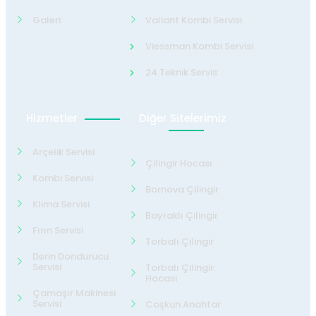
Galeri
Valiant Kombi Servisi
Viessman Kombi Servisi
24 Teknik Servis
Hizmetler
Diğer Sitelerimiz
Arçelik Servisi
Çilingir Hocası
Kombi Servisi
Bornova Çilingir
Klima Servisi
Bayraklı Çilingir
Fırın Servisi
Torbalı Çilingir
Derin Dondurucu
Servisi
Torbalı Çilingir
Hocası
Çamaşır Makinesi
Servisi
Coşkun Anahtar