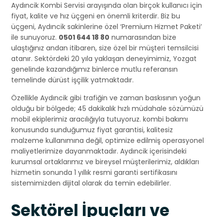
Aydıncik Kombi Servisi arayışında olan birçok kullanıcı için
fiyat, kalite ve hız üçgeni en önemli kriterdir. Biz bu
üçgeni, Aydıncik sakinlerine özel ‘Premium Hizmet Paketi’
ile sunuyoruz.
0501 644 18 80
numarasından bize
ulaştığınız andan itibaren, size özel bir müşteri temsilcisi
atanır. Sektördeki 20 yıla yaklaşan deneyimimiz, Yozgat
genelinde kazandığımız binlerce mutlu referansın
temelinde dürüst işçilik yatmaktadır.
Özellikle Aydıncik gibi trafiğin ve zaman baskısının yoğun
olduğu bir bölgede; 45 dakikalık hızlı müdahale sözümüzü
mobil ekiplerimiz aracılığıyla tutuyoruz. kombi bakımı
konusunda sunduğumuz fiyat garantisi, kalitesiz
malzeme kullanımına değil, optimize edilmiş operasyonel
maliyetlerimize dayanmaktadır. Aydıncik içerisindeki
kurumsal ortaklarımız ve bireysel müşterilerimiz, aldıkları
hizmetin sonunda 1 yıllık resmi garanti sertifikasını
sistemimizden dijital olarak da temin edebilirler.
Sektörel İpuçları ve