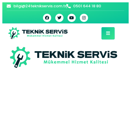
bilgi@24teknikservis.com.tr
0501 644 18 80
Avcılar LG Beyaz