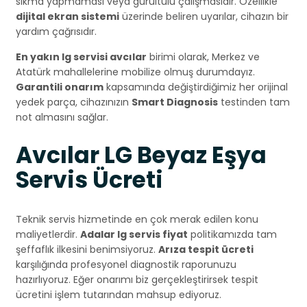
sıkma yapmaması veya gürültülü çalışmasıdır. Özellikle
dijital ekran sistemi
üzerinde beliren uyarılar, cihazın bir
yardım çağrısıdır.
En yakın lg servisi avcılar
birimi olarak, Merkez ve
Atatürk mahallelerine mobilize olmuş durumdayız.
Garantili onarım
kapsamında değiştirdiğimiz her orijinal
yedek parça, cihazınızın
Smart Diagnosis
testinden tam
not almasını sağlar.
Avcılar LG Beyaz Eşya
Servis Ücreti
Teknik servis hizmetinde en çok merak edilen konu
maliyetlerdir.
Adalar lg servis fiyat
politikamızda tam
şeffaflık ilkesini benimsiyoruz.
Arıza tespit ücreti
karşılığında profesyonel diagnostik raporunuzu
hazırlıyoruz. Eğer onarımı biz gerçekleştirirsek tespit
ücretini işlem tutarından mahsup ediyoruz.