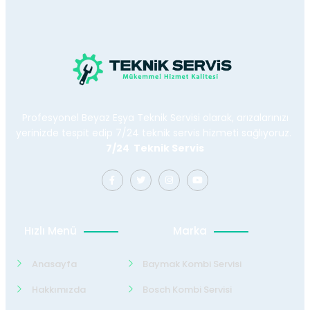
Profesyonel Beyaz Eşya Teknik Servisi olarak, arızalarınızı
yerinizde tespit edip 7/24 teknik servis hizmeti sağlıyoruz.
7/24 Teknik Servis
Hızlı Menü
Marka
Anasayfa
Baymak Kombi Servisi
Hakkımızda
Bosch Kombi Servisi