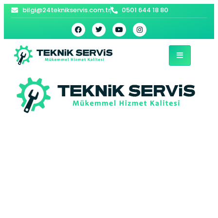
bilgi@24teknikservis.com.tr
0501 644 18 80
Arnavutköy Profilo
Buzdolabı Servisi –