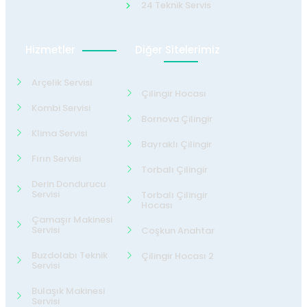
24 Teknik Servis
Hizmetler
Diğer Sitelerimiz
Arçelik Servisi
Çilingir Hocası
Kombi Servisi
Bornova Çilingir
Klima Servisi
Bayraklı Çilingir
Fırın Servisi
Torbalı Çilingir
Derin Dondurucu
Servisi
Torbalı Çilingir
Hocası
Çamaşır Makinesi
Servisi
Coşkun Anahtar
Buzdolabı Teknik
Çilingir Hocası 2
Servisi
Bulaşık Makinesi
Servisi