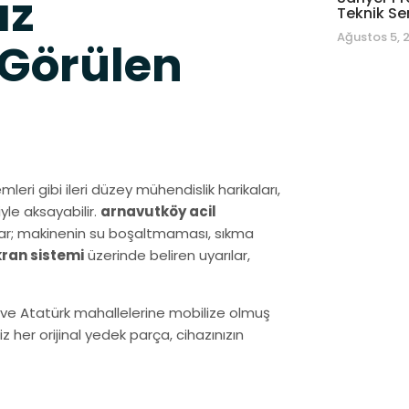
az
Teknik Se
Ağustos 5, 
 Görülen
mleri gibi ileri düzey mühendislik harikaları,
yle aksayabilir.
arnavutköy acil
umlar; makinenin su boşaltmaması, sıkma
ekran sistemi
üzerinde beliren uyarılar,
z ve Atatürk mahallelerine mobilize olmuş
her orijinal yedek parça, cihazınızın