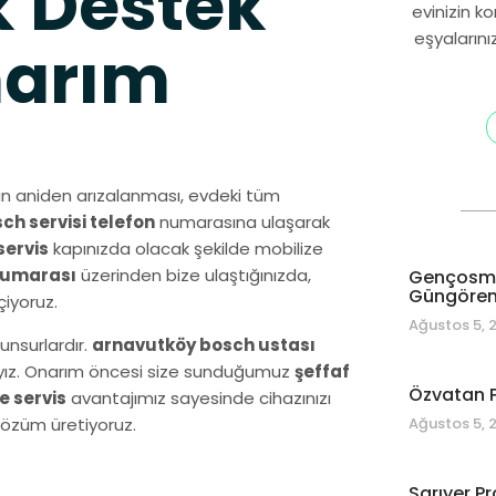
 Destek
evinizin k
eşyalarını
narım
n aniden arızalanması, evdeki tüm
h servisi telefon
numarasına ulaşarak
servis
kapınızda olacak şekilde mobilize
 numarası
üzerinden bize ulaştığınızda,
Gençosman
Güngören 
iyoruz.
Ağustos 5, 
unsurlardır.
arnavutköy bosch ustası
dayız. Onarım öncesi size sunduğumuz
şeffaf
Özvatan P
e servis
avantajımız sayesinde cihazınızı
Ağustos 5, 
çözüm üretiyoruz.
Sarıyer Pr