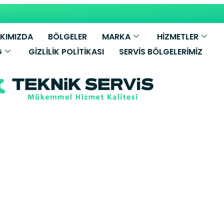
KIMIZDA
BÖLGELER
MARKA
HİZMETLER
G
GIZLILIK POLITIKASI
SERVIS BÖLGELERIMIZ
y Bosch Davl
Servisi