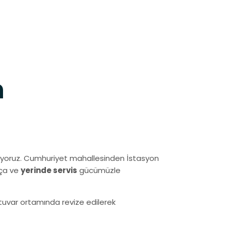
h
ıyoruz. Cumhuriyet mahallesinden İstasyon
rça ve
yerinde servis
gücümüzle
ratuvar ortamında revize edilerek