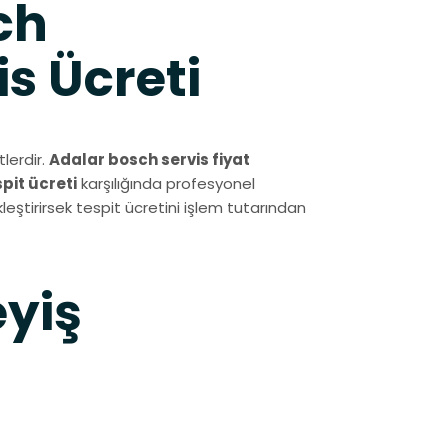
ch
s Ücreti
lerdir.
Adalar bosch servis fiyat
spit ücreti
karşılığında profesyonel
leştirirsek tespit ücretini işlem tutarından
eyiş