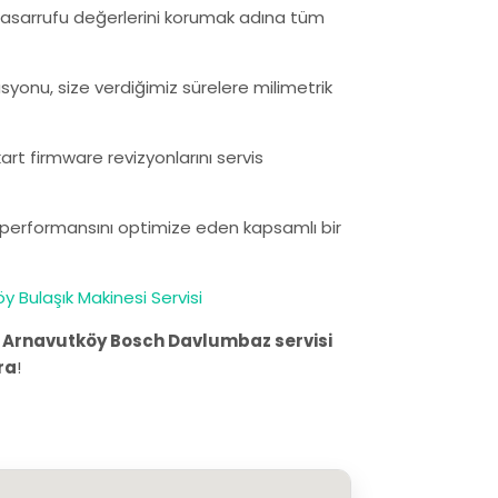
ji tasarrufu değerlerini korumak adına tüm
asyonu, size verdiğimiz sürelere milimetrik
rt firmware revizyonlarını servis
n performansını optimize eden kapsamlı bir
y Bulaşık Makinesi Servisi
.
Arnavutköy Bosch Davlumbaz servisi
ra
!