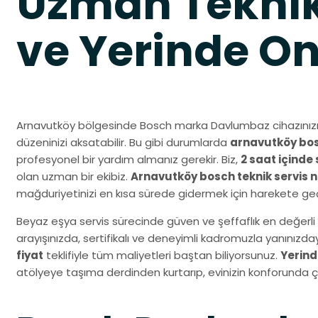
Uzman Teknik
ve Yerinde O
Arnavutköy bölgesinde Bosch marka Davlumbaz cihazınızı
düzeninizi aksatabilir. Bu gibi durumlarda
arnavutköy bosc
profesyonel bir yardım almanız gerekir. Biz,
2 saat içinde 
olan uzman bir ekibiz.
Arnavutköy bosch teknik servis
mağduriyetinizi en kısa sürede gidermek için harekete geç
Beyaz eşya servis sürecinde güven ve şeffaflık en değerli 
arayışınızda, sertifikalı ve deneyimli kadromuzla yanınız
fiyat
teklifiyle tüm maliyetleri baştan biliyorsunuz.
Yerind
atölyeye taşıma derdinden kurtarıp, evinizin konforunda 