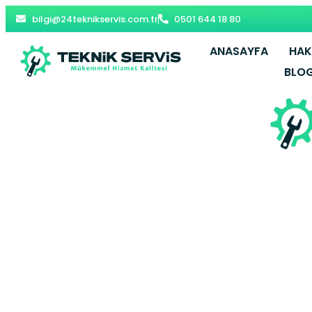
bilgi@24teknikservis.com.tr
0501 644 18 80
ANASAYFA
HAK
BLO
Arnavutkö