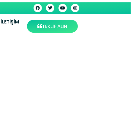
İLETIŞIM
TEKLİF ALIN
umbaz