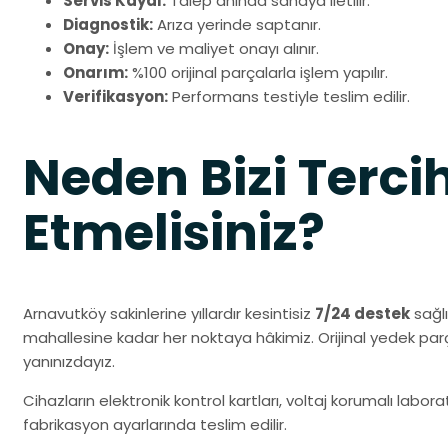
Servis Kaydı:
Talep anında sahaya iletilir.
Diagnostik:
Arıza yerinde saptanır.
Onay:
İşlem ve maliyet onayı alınır.
Onarım:
%100 orijinal parçalarla işlem yapılır.
Verifikasyon:
Performans testiyle teslim edilir.
Neden Bizi Terci
Etmelisiniz?
Arnavutköy sakinlerine yıllardır kesintisiz
7/24 destek
sağl
mahallesine kadar her noktaya hâkimiz. Orijinal yedek pa
yanınızdayız.
Cihazların elektronik kontrol kartları, voltaj korumalı labo
fabrikasyon ayarlarında teslim edilir.