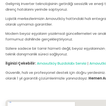
Gelişmiş Inverter teknolojisinin getirdiği sessizlik ve ener
direnç hatalarını yerinde saptıyoruz.
Lojistik merkezlerimizin Arnavutköy hattındaki hızlı entegr
olarak uymamızı garantiler.
Modern beyaz eşyaların yazılımsal güncellemeleri ve anaka
formumuz dahilinde gerçekleştiriyoruz.
Sizlere sadece bir tamir hizmeti değil, beyaz eşyalarınızı
teknik danışmanlık süreci sağlıyoruz.
İlginizi Çekebilir:
Arnavutköy Buzdolabı Servisi
|
Arnavutkö
Güvenilir, hızlı ve profesyonel destek için doğru yerdesiniz
olarak 1 yıl garantili çözümlerimizle yanınızdayız.
Hemen A