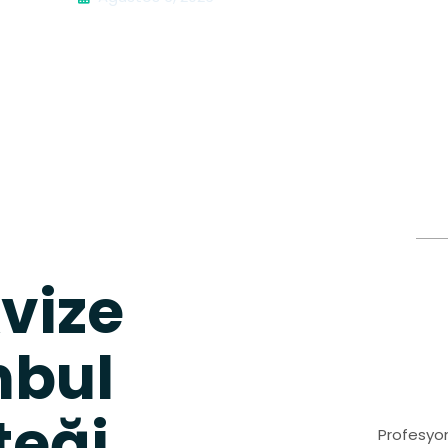
vize
nbul
teği
Profesyon