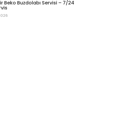
r Beko Buzdolabı Servisi – 7/24
rvis
2026