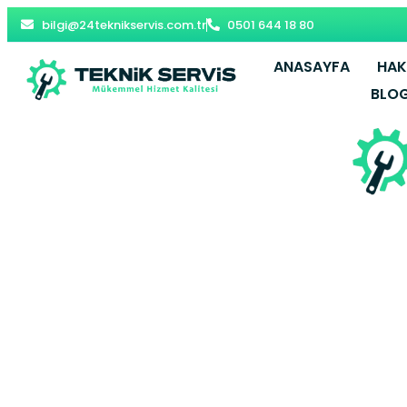
bilgi@24teknikservis.com.tr
0501 644 18 80
ANASAYFA
HAK
BLO
Arnavutköy A