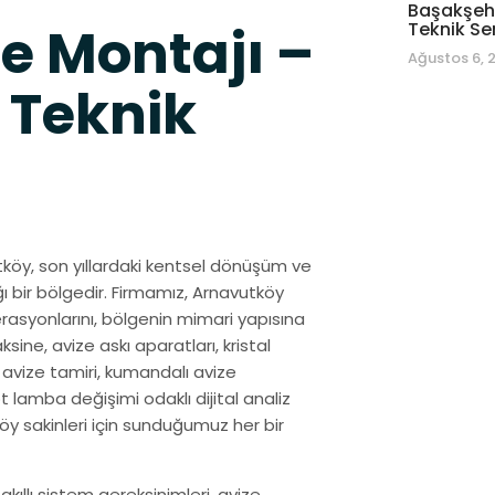
Başakşehi
e Montajı –
Teknik Se
Ağustos 6, 
 Teknik
utköy, son yıllardaki kentsel dönüşüm ve
ğı bir bölgedir. Firmamız, Arnavutköy
asyonlarını, bölgenin mimari yapısına
ine, avize askı aparatları, kristal
 avize tamiri, kumandalı avize
t lamba değişimi odaklı dijital analiz
köy sakinleri için sunduğumuz her bir
 akıllı sistem gereksinimleri, avize