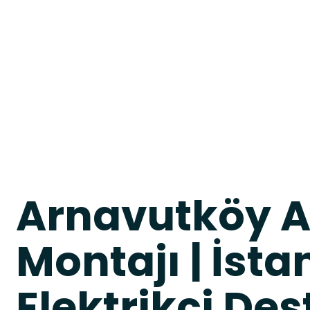
Arnavutköy A
Montajı | İsta
Elektrikçi Des