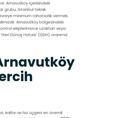
r. Arnavutköy içerisindeki
ar grubu, İstanbul teknik
evreye minimum rahatsızlık vermek,
ımızdır. Arnavutköy bölgesindeki
 kontrol ekiplerimizce uzaktan veya
‘Geri Dönüş Hatası’ (GDH) oranımız
 Arnavutköy
ercih
yat, kalite ve hız üçgeni en önemli