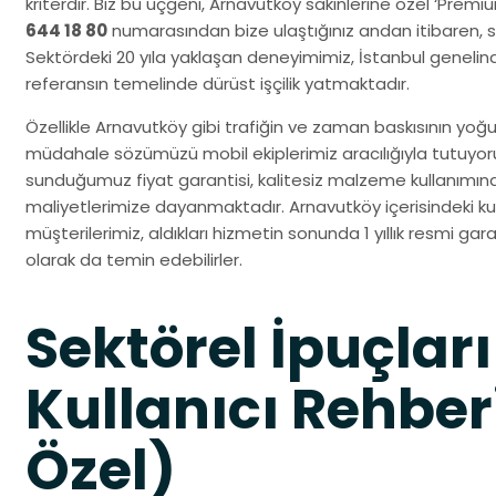
kriterdir. Biz bu üçgeni, Arnavutköy sakinlerine özel ‘Prem
644 18 80
numarasından bize ulaştığınız andan itibaren, siz
Sektördeki 20 yıla yaklaşan deneyimimiz, İstanbul geneli
referansın temelinde dürüst işçilik yatmaktadır.
Özellikle Arnavutköy gibi trafiğin ve zaman baskısının yoğun
müdahale sözümüzü mobil ekiplerimiz aracılığıyla tutuyo
sunduğumuz fiyat garantisi, kalitesiz malzeme kullanımın
maliyetlerimize dayanmaktadır. Arnavutköy içerisindeki ku
müşterilerimiz, aldıkları hizmetin sonunda 1 yıllık resmi gara
olarak da temin edebilirler.
Sektörel İpuçları
Kullanıcı Rehber
Özel)