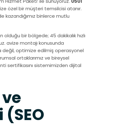
ium Hizmet Paketi’ ile sunuyoruz.
0501
e özel bir müşteri temsilcisi atanır.
nde kazandığımız binlerce mutlu
 olduğu bir bölgede; 45 dakikalık hızlı
ruz. avize montajı konusunda
a değil, optimize edilmiş operasyonel
rumsal ortaklarımız ve bireysel
nti sertifikasını sistemimizden dijital
 ve
i (SEO