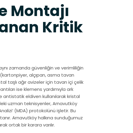
e Montajı
anan Kritik
 aynı zamanda güvenliğin ve verimliliğin
ı (kartonpiyer, alçıpan, asma tavan
l taşlı ağır avizeler için tavan içi çelik
lantıları ise klemens yardımıyla ark
antistatik eldiven kullanılarak kristal
deki uzman teknisyenler, Arnavutköy
lizi’ (MDA) protokolünü işletir. Bu
ptanır. Arnavutköy halkına sunduğumuz
k ortak bir karara varılır.