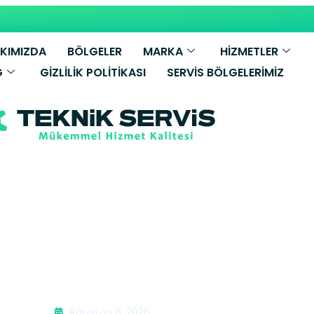
KIMIZDA
BÖLGELER
MARKA
HİZMETLER
G
GIZLILIK POLITIKASI
SERVIS BÖLGELERIMIZ
vize Montajı | 
Ağustos 6, 2026