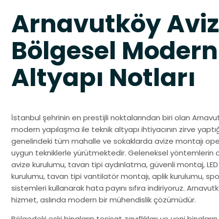
Arnavutköy Aviz
Bölgesel Modern
Altyapı Notları
İstanbul şehrinin en prestijli noktalarından biri olan Arnav
modern yapılaşma ile teknik altyapı ihtiyacının zirve yaptı
genelindeki tüm mahalle ve sokaklarda avize montajı oper
uygun tekniklerle yürütmektedir. Geleneksel yöntemlerin aks
avize kurulumu, tavan tipi aydınlatma, güvenli montaj, LED
kurulumu, tavan tipi vantilatör montajı, aplik kurulumu, spo
sistemleri kullanarak hata payını sıfıra indiriyoruz. Arnavut
hizmet, aslında modern bir mühendislik çözümüdür.
Bölgedeki eski binaların tesisat zayıflıkları ve yeni binaların