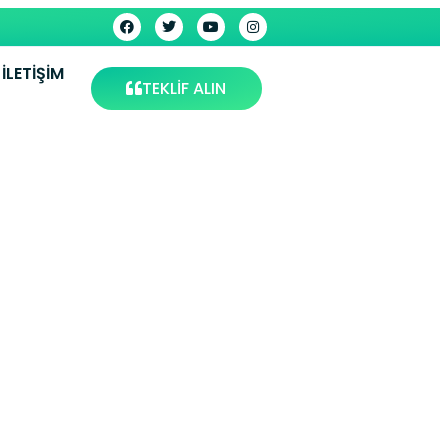
İLETIŞIM
TEKLİF ALIN
İstanbul