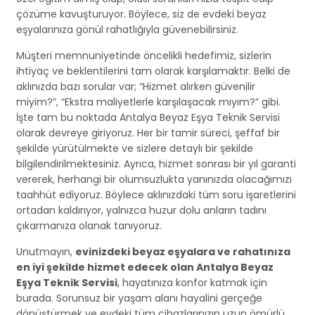
çözüme kavuşturuyor. Böylece, siz de evdeki beyaz
eşyalarınıza gönül rahatlığıyla güvenebilirsiniz.
Müşteri memnuniyetinde öncelikli hedefimiz, sizlerin
ihtiyaç ve beklentilerini tam olarak karşılamaktır. Belki de
aklınızda bazı sorular var; “Hizmet alırken güvenilir
miyim?”, “Ekstra maliyetlerle karşılaşacak mıyım?” gibi.
İşte tam bu noktada Antalya Beyaz Eşya Teknik Servisi
olarak devreye giriyoruz. Her bir tamir süreci, şeffaf bir
şekilde yürütülmekte ve sizlere detaylı bir şekilde
bilgilendirilmektesiniz. Ayrıca, hizmet sonrası bir yıl garanti
vererek, herhangi bir olumsuzlukta yanınızda olacağımızı
taahhüt ediyoruz. Böylece aklınızdaki tüm soru işaretlerini
ortadan kaldırıyor, yalnızca huzur dolu anların tadını
çıkarmanıza olanak tanıyoruz.
Unutmayın,
evinizdeki beyaz eşyalara ve rahatınıza
en iyi şekilde hizmet edecek olan Antalya Beyaz
Eşya Teknik Servisi
, hayatınıza konfor katmak için
burada. Sorunsuz bir yaşam alanı hayalini gerçeğe
dönüştürmek ve evdeki tüm cihazlarınızın uzun ömürlü