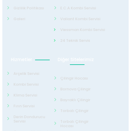
Gizlilik Politikası
E.C.A Kombi Servisi
Galeri
Valiant Kombi Servisi
Viessman Kombi Servisi
24 Teknik Servis
Hizmetler
Diğer Sitelerimiz
Arçelik Servisi
Çilingir Hocası
Kombi Servisi
Bornova Çilingir
Klima Servisi
Bayraklı Çilingir
Fırın Servisi
Torbalı Çilingir
Derin Dondurucu
Servisi
Torbalı Çilingir
Hocası