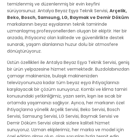
temizlenmiş ve düzenlenmiş bir evin keyfini
sürüyorsunuz. Antalya Beyaz Eşya Teknik Servisi,
Arçelik,
Beko, Bosch, Samsung, LG, Baymak ve Demir Döküm
markalarının beyaz eşyalarının teknik tamirinde
uzmanlaşmış profesyonellerden oluşan bir ekiptir. Her bir
arızada, ihtiyacınız olan kalitede ve güvenilirlikte destek
sunarak, yaşam alanlarınızı huzur dolu bir atmosfere
dönüştürüyoruz.
Üstün özellikleri ile Antalya Beyaz Eşya Teknik Servisi, geniş
bir ürün yelpazesine hizmet vermektedir. Buzdolabınızdan
çamaşır makinenize, bulaşık makinenizden
televizyonunuza kadar tüm beyaz eşya ihtiyaçlarınızı
karşılayacak bir çözüm sunuyoruz. Kombi ve klima tamiri
konusundaki yetkinliğimiz, yazın serin, kışın ise sıcak bir
ortamda yaşamanızı sağlıyor. Ayrıca, her markanın özel
ihtiyaçlarına yönelik Arçelik Servisi, Beko Servisi, Bosch
Servisi, Samsung Servisi, LG Servisi, Baymak Servisi ve
Demir Döküm Servisi olarak sizlere kaliteli hizmet
sunuyoruz. Uzman ekiplerimiz, her marka ve model için
özel eğitim almış olup, olası sorunları hızla tespit edip