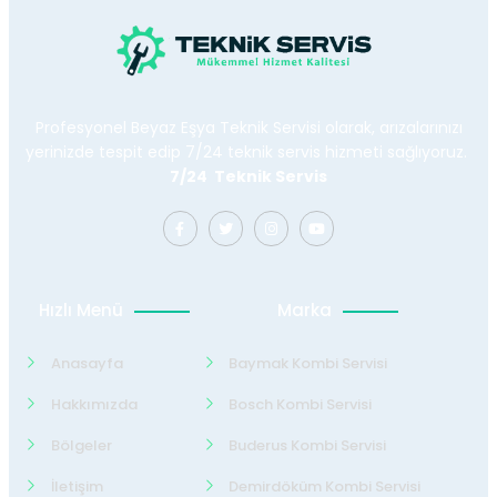
Profesyonel Beyaz Eşya Teknik Servisi olarak, arızalarınızı
yerinizde tespit edip 7/24 teknik servis hizmeti sağlıyoruz.
7/24 Teknik Servis
Hızlı Menü
Marka
Anasayfa
Baymak Kombi Servisi
Hakkımızda
Bosch Kombi Servisi
Bölgeler
Buderus Kombi Servisi
İletişim
Demirdöküm Kombi Servisi