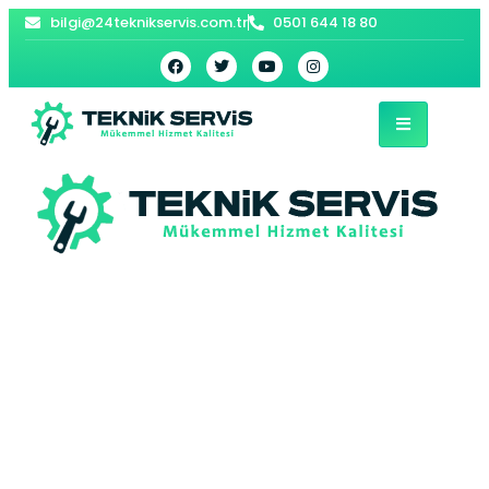
bilgi@24teknikservis.com.tr
0501 644 18 80
Antalya Beyaz Eşya