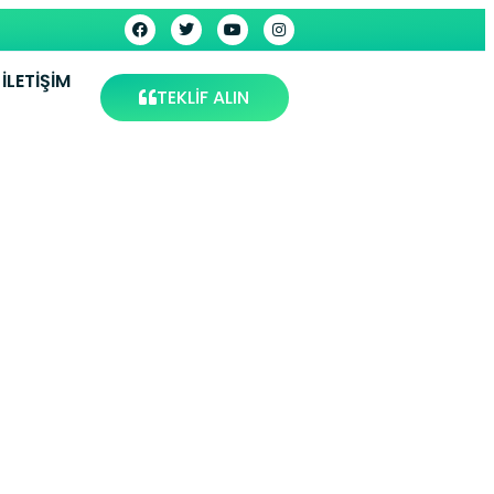
İLETIŞIM
TEKLİF ALIN
 Kütahya