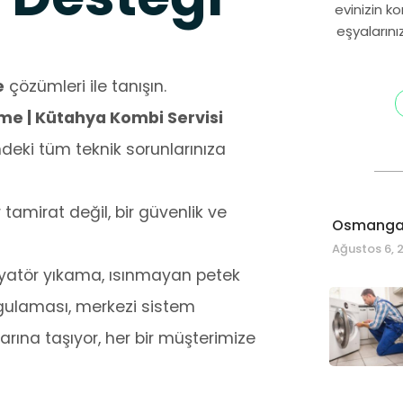
evinizin k
eşyalarını
e
çözümleri ile tanışın.
me | Kütahya Kombi Servisi
eki tüm teknik sorunlarınıza
amirat değil, bir güvenlik ve
Osmangaz
Ağustos 6, 
radyatör yıkama, ısınmayan petek
ulaması, merkezi sistem
arına taşıyor, her bir müşterimize