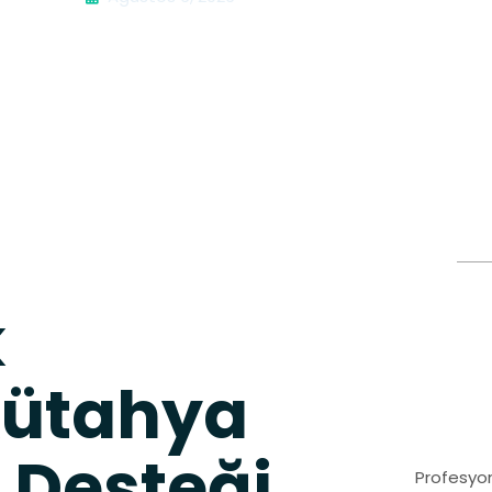
k
Kütahya
 Desteği
Profesyon