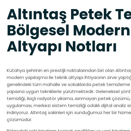
Altıntaş Petek 
Bölgesel Modern
Altyapı Notları
Kütahya şehrinin en prestijli noktalarından biri olan Altınt
modern yapılaşma ile teknik altyapı ihtiyacının zirve yaptığ
genelindeki tüm mahalle ve sokaklarda petek temizleme 
yapısına uygun tekniklerle yürütmektedir. Geleneksel yönt
temizliği, ilaçlı radyatör yıkama, ısınmayan petek çözüm
uygulaması, merkezi sistem temizliği odaklı dijital analiz si
indiriyoruz. Altıntaş sakinleri için sunduğumuz her bir hiz
çözümüdür.
Bölgedeki eski binaların tesisat zayıflıkları ve yeni binaların