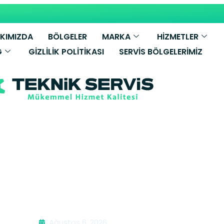
KIMIZDA
BÖLGELER
MARKA
HİZMETLER
G
GIZLILIK POLITIKASI
SERVIS BÖLGELERIMIZ
ek Temizleme |
Ağustos 6, 2026