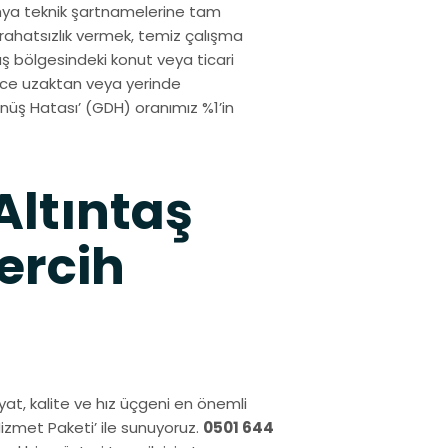
ahya teknik şartnamelerine tam
ahatsızlık vermek, temiz çalışma
ş bölgesindeki konut veya ticari
izce uzaktan veya yerinde
üş Hatası’ (GDH) oranımız %1’in
ltıntaş
ercih
fiyat, kalite ve hız üçgeni en önemli
 Hizmet Paketi’ ile sunuyoruz.
0501 644