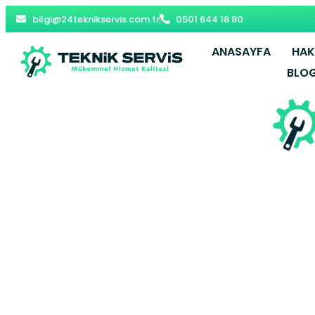
bilgi@24teknikservis.com.tr
0501 644 18 80
ANASAYFA
HAK
BLO
Altıntaş Pet