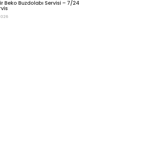
r Beko Buzdolabı Servisi – 7/24
rvis
2026