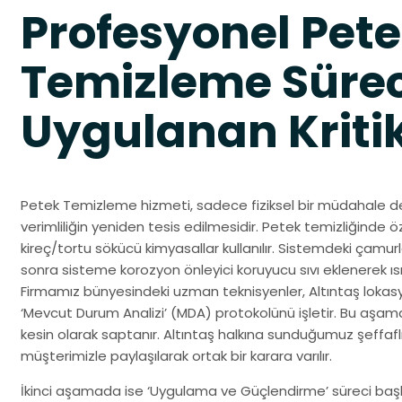
Profesyonel Pet
Temizleme Süre
Uygulanan Kriti
Petek Temizleme hizmeti, sadece fiziksel bir müdahale de
verimliliğin yeniden tesis edilmesidir. Petek temizliğinde 
kireç/tortu sökücü kimyasallar kullanılır. Sistemdeki çam
sonra sisteme korozyon önleyici koruyucu sıvı eklenerek ısı
Firmamız bünyesindeki uzman teknisyenler, Altıntaş lokas
‘Mevcut Durum Analizi’ (MDA) protokolünü işletir. Bu aşama
kesin olarak saptanır. Altıntaş halkına sunduğumuz şeffafl
müşterimizle paylaşılarak ortak bir karara varılır.
İkinci aşamada ise ‘Uygulama ve Güçlendirme’ süreci başlar