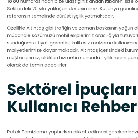
18 80
numarasından bize ulaştığınız andan itibaren, size öze
Sektördeki 20 yıla yaklaşan deneyimimiz, Kütahya genelin
referansın temelinde dürüst işçilik yatmaktadır.
Özellikle Altıntaş gibi trafiğin ve zaman baskısının yoğun ol
müdahale sözümüzü mobil ekiplerimiz aracılığıyla tutuy
sunduğumuz fiyat garantisi, kalitesiz malzeme kullanımın
maliyetlerimize dayanmaktadır. Altıntaş içerisindeki kurum
müşterilerimiz, aldıkları hizmetin sonunda 1 yıllık resmi gara
olarak da temin edebilirler.
Sektörel İpuçları
Kullanıcı Rehber
Petek Temizleme yaptırırken dikkat edilmesi gereken bazı h