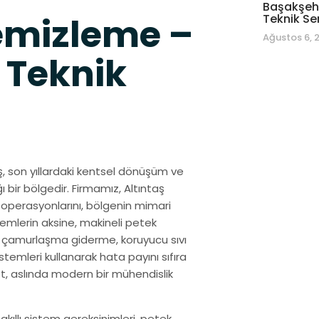
Başakşehi
Temizleme –
Teknik Se
Ağustos 6, 
 Teknik
aş, son yıllardaki kentsel dönüşüm ve
ı bir bölgedir. Firmamız, Altıntaş
operasyonlarını, bölgenin mimari
emlerin aksine, makineli petek
ü, çamurlaşma giderme, koruyucu sıvı
stemleri kullanarak hata payını sıfıra
met, aslında modern bir mühendislik
 akıllı sistem gereksinimleri, petek