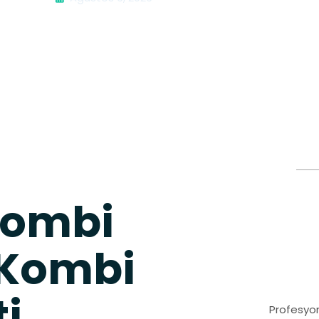
Kombi
 Kombi
ti
Profesyon