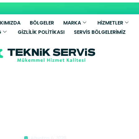
KIMIZDA
BÖLGELER
MARKA
HİZMETLER
G
GIZLILIK POLITIKASI
SERVIS BÖLGELERIMIZ
mbi Bakımı | T
Ağustos 6, 2026