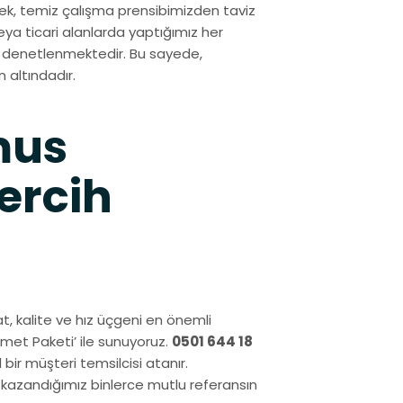
ek, temiz çalışma prensibimizden taviz
ya ticari alanlarda yaptığımız her
de denetlenmektedir. Bu sayede,
 altındadır.
mus
ercih
at, kalite ve hız üçgeni en önemli
zmet Paketi’ ile sunuyoruz.
0501 644 18
bir müşteri temsilcisi atanır.
 kazandığımız binlerce mutlu referansın