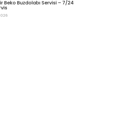
r Beko Buzdolabı Servisi – 7/24
rvis
2026