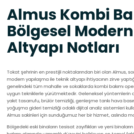
Almus Kombi Ba
Bölgesel Modern
Altyapı Notları
Tokat şehrinin en prestijli noktalarından biri olan Almus, 
modern yapılaşma ile teknik altyapı ihtiyacının zirve yaptığ
genelindeki tüm mahalle ve sokaklarda kombi bakımı opera
uygun tekniklerle yürütmektedir. Geleneksel yöntemlerin aksin
yakıt tasarrufu, brülör temizliği, genleşme tankı hava basımı
yoğuşma gideri temizliği odaklı dijital analiz sistemleri kull
Almus sakinleri için sunduğumuz her bir hizmet, aslında 
Bölgedeki eski binaların tesisat zayıflıkları ve yeni binaların
bakımı alanında uzmanlık düzeyini belirleyen en temel fakt