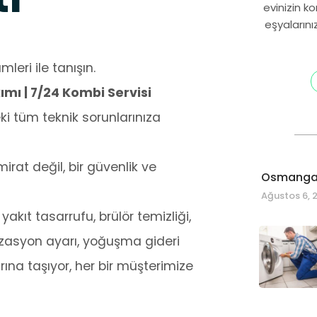
evinizin k
eşyalarını
leri ile tanışın.
mı | 7/24 Kombi Servisi
i tüm teknik sorunlarınıza
at değil, bir güvenlik ve
Osmangaz
Ağustos 6, 
 yakıt tasarrufu, brülör temizliği,
nizasyon ayarı, yoğuşma gideri
ına taşıyor, her bir müşterimize