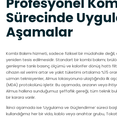
Profesyonel Kom
Sürecinde Uygul
Aşamalar
Kombi Bakımı hizmeti, sadece fiziksel bir müdahale değil, 
yeniden tesis edilmesidir. Standart bir kombi bakımı; brülö
genleşme tankı basınç ölçümü ve kalorifer dönüş hattı filt
cihazın ısıl verimi artar ve yakıt tüketimi ortalama %15 o
uzman teknisyenler, Almus lokasyonuna ulaştığında ilk aş
(MDA) protokolünü işletir. Bu aşamada, arızanın veya ihtiy
Almus halkına sunduğumuz şeffaflık gereği, tüm teknik bul
bir karara varılır.
İkinci aşamada ise ‘Uygulama ve Güçlendirme’ süreci başla
kullandığımız her bir vida, kablo veya anahtar grubu, Tok