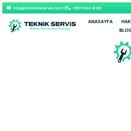
bilgi@24teknikservis.com.tr
0501 644 18 80
ANASAYFA
HAK
BLO
Almus Ko