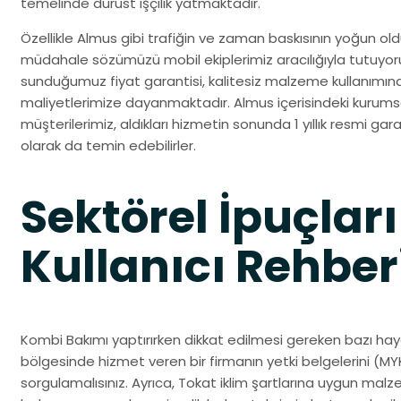
temelinde dürüst işçilik yatmaktadır.
Özellikle Almus gibi trafiğin ve zaman baskısının yoğun oldu
müdahale sözümüzü mobil ekiplerimiz aracılığıyla tutuyo
sunduğumuz fiyat garantisi, kalitesiz malzeme kullanımın
maliyetlerimize dayanmaktadır. Almus içerisindeki kurumsa
müşterilerimiz, aldıkları hizmetin sonunda 1 yıllık resmi gara
olarak da temin edebilirler.
Sektörel İpuçları
Kullanıcı Rehber
Kombi Bakımı yaptırırken dikkat edilmesi gereken bazı haya
bölgesinde hizmet veren bir firmanın yetki belgelerini (MYK
sorgulamalısınız. Ayrıca, Tokat iklim şartlarına uygun ma