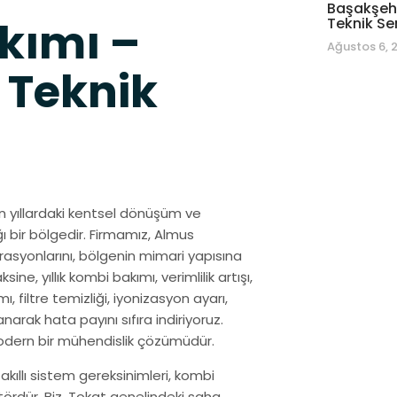
Başakşehi
kımı –
Teknik Se
Ağustos 6, 
 Teknik
son yıllardaki kentsel dönüşüm ve
ı bir bölgedir. Firmamız, Almus
syonlarını, bölgenin mimari yapısına
e, yıllık kombi bakımı, verimlilik artışı,
, filtre temizliği, iyonizasyon ayarı,
anarak hata payını sıfıra indiriyoruz.
modern bir mühendislik çözümüdür.
 akıllı sistem gereksinimleri, kombi
ördür. Biz, Tokat genelindeki saha