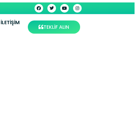
İLETIŞIM
TEKLİF ALIN
okat