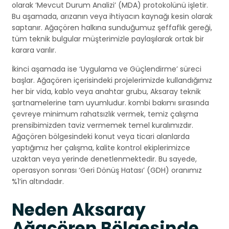
olarak ‘Mevcut Durum Analizi’ (MDA) protokolünü işletir.
Bu aşamada, arızanın veya ihtiyacın kaynağı kesin olarak
saptanır. Ağaçören halkına sunduğumuz şeffaflık gereği,
tüm teknik bulgular müşterimizle paylaşılarak ortak bir
karara varılır.
İkinci aşamada ise ‘Uygulama ve Güçlendirme’ süreci
başlar. Ağaçören içerisindeki projelerimizde kullandığımız
her bir vida, kablo veya anahtar grubu, Aksaray teknik
şartnamelerine tam uyumludur. kombi bakımı sırasında
çevreye minimum rahatsızlık vermek, temiz çalışma
prensibimizden taviz vermemek temel kuralımızdır.
Ağaçören bölgesindeki konut veya ticari alanlarda
yaptığımız her çalışma, kalite kontrol ekiplerimizce
uzaktan veya yerinde denetlenmektedir. Bu sayede,
operasyon sonrası ‘Geri Dönüş Hatası’ (GDH) oranımız
%1’in altındadır.
Neden Aksaray
Ağaçören Bölgesinde