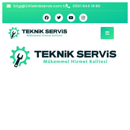
bilgi@24teknikservis.com.tr
0501 644 18 80
Ağaçören Kombi