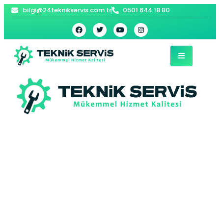
bilgi@24teknikservis.com.tr
0501 644 18 80
Zeytinburnu Beko