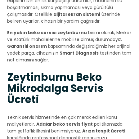
ekiplerimizin en sık karşılaştığı durumlar; makinenin su
boşaltmaması, sıkma yapmaması veya gürültülü
çalışmasıdır. Özellikle
dijital ekran sistemi
üzerinde
beliren uyarılar, cihazın bir yardım çağrısıdır.
En yakın beko servisi zeytinburnu
birimi olarak, Merkez
ve Atatürk mahallelerine mobilize olmuş durumdayız.
Garantili onarım
kapsamında değiştirdiğimiz her orijinal
yedek parça, cihazınızın
Smart Diagnosis
testinden tam
not almasını sağlar.
Zeytinburnu Beko
Mikrodalga Servis
Ücreti
Teknik servis hizmetinde en çok merak edilen konu
maliyetlerdir.
Adalar beko servis fiyat
politikamızda
tam şeffaflık ilkesini benimsiyoruz.
Arıza tespit ücreti
karşılığında profesyonel diagnostik raporunuzu