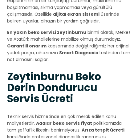
ekiplerimizin en sık karşılaştığı durumlar; makinenin su
boşaltmaması, sıkma yapmaması veya gürültülü
çalışmasıdır. Özellikle
dijital ekran sistemi
üzerinde
beliren uyarılar, cihazın bir yardım çağrısıdır.
En yakın beko servisi zeytinburnu
birimi olarak, Merkez
ve Atatürk mahallelerine mobilize olmuş durumdayız.
Garantili onarım
kapsamında değiştirdiğimiz her orijinal
yedek parça, cihazınızın
Smart Diagnosis
testinden tam
not almasını sağlar.
Zeytinburnu Beko
Derin Dondurucu
Servis Ücreti
Teknik servis hizmetinde en çok merak edilen konu
maliyetlerdir.
Adalar beko servis fiyat
politikamızda
tam şeffaflık ilkesini benimsiyoruz.
Arıza tespit ücreti
karşılığında profesyonel diagnostik raporunuzu