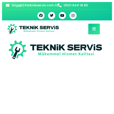
bilgi@24teknikservis.com.tr
0501 644 18 80
Zeytinburnu Beko
Derin Dondurucu