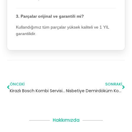
3. Parçalar orijinal ve garantili mi?
Kullandığımız tüm parçalar yüksek kaliteli ve 1 YIL
garantilidir.
ÖNCEKI
SONRAKI
Kirazlı Bosch Kombi Servisi – Bağcılar Yetkili Servis
Nisbetiye Demirdöküm Kombi Servisi – Beşiktaş Yetkili Servis
Hakkımızda