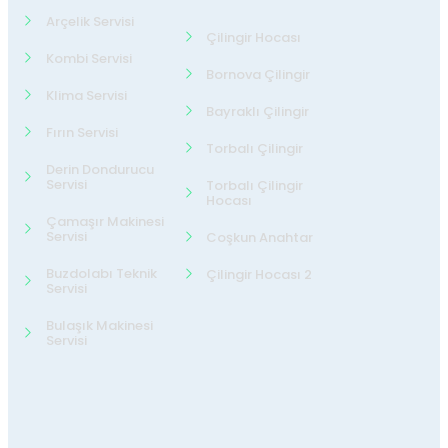
Arçelik Servisi
Çilingir Hocası
Kombi Servisi
Bornova Çilingir
Klima Servisi
Bayraklı Çilingir
Fırın Servisi
Torbalı Çilingir
Derin Dondurucu
Servisi
Torbalı Çilingir
Hocası
Çamaşır Makinesi
Servisi
Coşkun Anahtar
Buzdolabı Teknik
Çilingir Hocası 2
Servisi
Bulaşık Makinesi
Servisi