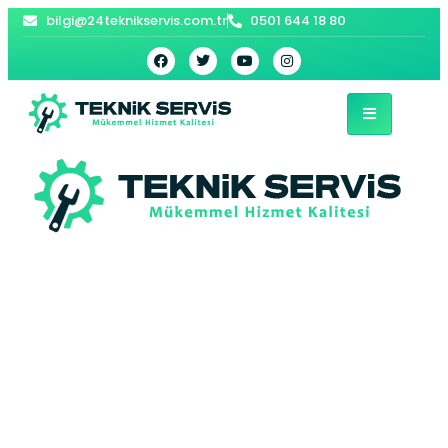
bilgi@24teknikservis.com.tr
0501 644 18 80
Üsküdar Profilo
Çamaşır Makinesi