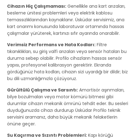
Cihazın Hiç Çalışmaması:
Genellikle ana kart arızaları,
besleme ünitesi problemleri veya elektrik kablosu
temassızlıklarından kaynaklanır. Üsküdar servisimiz, ana
kart onarımı konusunda laboratuvar ortamında hassas
çalışmalar yürüterek, kartınızı sıfır ayarında onarabilir.
Verimsiz Performans ve Hata Kodları:
Filtre
tıkanıklıkları, su giriş valfi arızaları veya sensör hataları bu
duruma sebep olabilir. Profilo cihazların hassas sensör
yapısı, profesyonel kalibrasyon gerektirir. Ekranda
gördüğünüz hata kodları, cihazın sizi uyardığı bir dildir; biz
bu dili uzmanlığımızla çözüyoruz.
Gürültülü Çalışma ve Sarsıntı:
Amortisör aşınmaları,
bilye bozulmaları veya motor kömürü bitmesi gibi
durumlar cihazın mekanik ömrünü tehdit eder. Bu sesleri
duyduğunuzda cihazı durdurup Üsküdar Profilo teknik
servisini aramanız, daha büyük mekanik felaketlerin
önüne geçer.
Su Kaçırma ve Sızıntı Problemleri:
Kapı körüğü