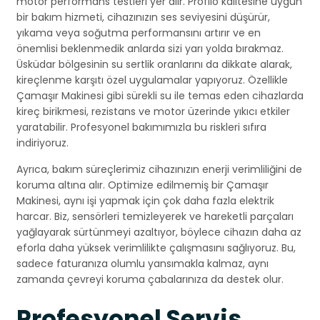
motor performans testleri yer alır. Profilo kalitesine uygun
bir bakım hizmeti, cihazınızın ses seviyesini düşürür,
yıkama veya soğutma performansını artırır ve en
önemlisi beklenmedik anlarda sizi yarı yolda bırakmaz.
Üsküdar bölgesinin su sertlik oranlarını da dikkate alarak,
kireçlenme karşıtı özel uygulamalar yapıyoruz. Özellikle
Çamaşır Makinesi gibi sürekli su ile temas eden cihazlarda
kireç birikmesi, rezistans ve motor üzerinde yıkıcı etkiler
yaratabilir. Profesyonel bakımımızla bu riskleri sıfıra
indiriyoruz.
Ayrıca, bakım süreçlerimiz cihazınızın enerji verimliliğini de
koruma altına alır. Optimize edilmemiş bir Çamaşır
Makinesi, aynı işi yapmak için çok daha fazla elektrik
harcar. Biz, sensörleri temizleyerek ve hareketli parçaları
yağlayarak sürtünmeyi azaltıyor, böylece cihazın daha az
eforla daha yüksek verimlilikte çalışmasını sağlıyoruz. Bu,
sadece faturanıza olumlu yansımakla kalmaz, aynı
zamanda çevreyi koruma çabalarınıza da destek olur.
Profesyonel Servis