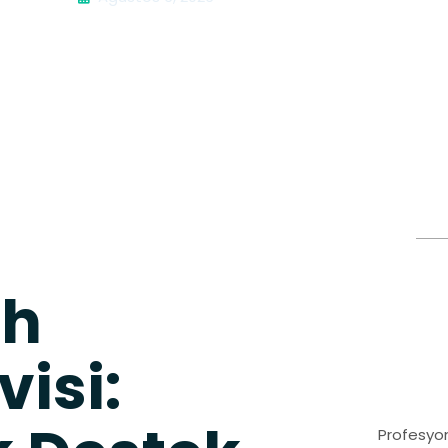
ch
isi:
Profesyon