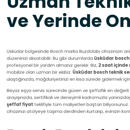
Uzman Teknik
ve Yerinde O
Üsküdar bölgesinde Bosch marka Buzdolabı cihazınızın an
düzeninizi aksatabilir. Bu gibi durumlarda
üsküdar bosch s
profesyonel bir yardım almanız gerekir. Biz,
2 saat içinde 
mobilize olan uzman bir ekibiz.
Üsküdar bosch teknik se
ulaştığınızda, mağduriyetinizi en kısa sürede gidermek içi
Beyaz eşya servis sürecinde güven ve şeffaflık en değerli 
arayışınızda, sertifikalı ve deneyimli kadromuzla yanınız
şeffaf fiyat
teklifiyle tüm maliyetleri baştan biliyorsunuz.
cihazınızı atölyeye taşıma derdinden kurtarıp, evinizin k