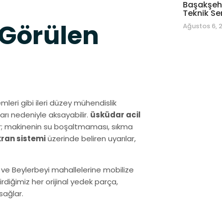
Başakşehi
Teknik Se
 Görülen
Ağustos 6, 
mleri gibi ileri düzey mühendislik
arı nedeniyle aksayabilir.
üsküdar acil
lar; makinenin su boşaltmaması, sıkma
ekran sistemi
üzerinde beliren uyarılar,
 ve Beylerbeyi mahallelerine mobilize
diğimiz her orijinal yedek parça,
sağlar.