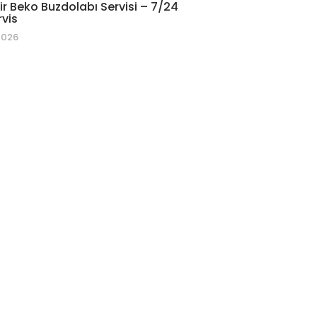
r Beko Buzdolabı Servisi – 7/24
rvis
2026