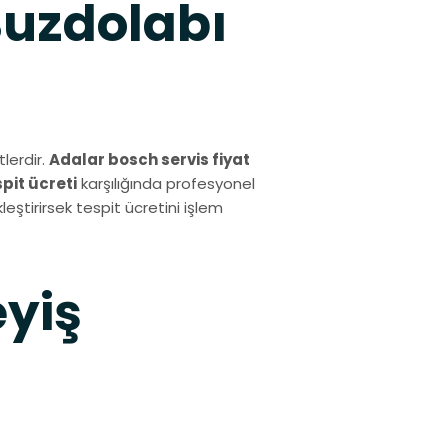
Buzdolabı
lerdir.
Adalar bosch servis fiyat
spit ücreti
karşılığında profesyonel
eştirirsek tespit ücretini işlem
eyiş