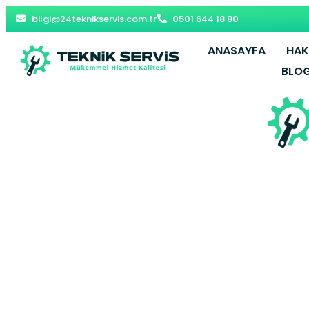
bilgi@24teknikservis.com.tr
0501 644 18 80
ANASAYFA
HAK
BLO
Üsküdar Bos