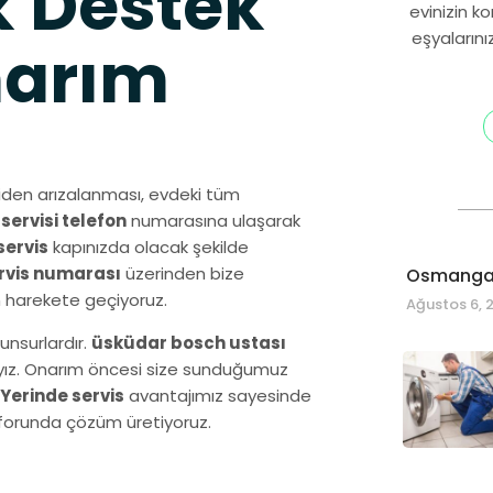
 Destek
evinizin k
eşyalarını
narım
iden arızalanması, evdeki tüm
ervisi telefon
numarasına ulaşarak
servis
kapınızda olacak şekilde
rvis numarası
üzerinden bize
Osmangaz
n harekete geçiyoruz.
Ağustos 6, 
unsurlardır.
üsküdar bosch ustası
dayız. Onarım öncesi size sunduğumuz
Yerinde servis
avantajımız sayesinde
onforunda çözüm üretiyoruz.