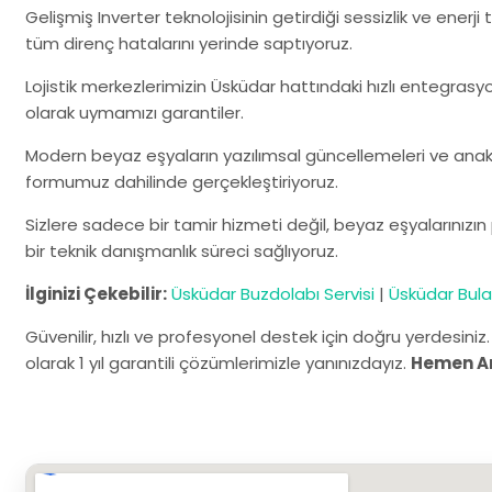
Gelişmiş Inverter teknolojisinin getirdiği sessizlik ve enerj
tüm direnç hatalarını yerinde saptıyoruz.
Lojistik merkezlerimizin Üsküdar hattındaki hızlı entegrasyo
olarak uymamızı garantiler.
Modern beyaz eşyaların yazılımsal güncellemeleri ve anaka
formumuz dahilinde gerçekleştiriyoruz.
Sizlere sadece bir tamir hizmeti değil, beyaz eşyalarınız
bir teknik danışmanlık süreci sağlıyoruz.
İlginizi Çekebilir:
Üsküdar Buzdolabı Servisi
|
Üsküdar Bulaş
Güvenilir, hızlı ve profesyonel destek için doğru yerdesiniz
olarak 1 yıl garantili çözümlerimizle yanınızdayız.
Hemen A