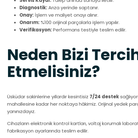
Servis Kaydı:
Talep anında sahaya iletilir.
Diagnostik:
Arıza yerinde saptanır.
Onay:
İşlem ve maliyet onayı alınır.
Onarım:
%100 orijinal parçalarla işlem yapılır.
Verifikasyon:
Performans testiyle teslim edilir.
Neden Bizi Terci
Etmelisiniz?
Üsküdar sakinlerine yıllardır kesintisiz
7/24 destek
sağlıyor
mahallesine kadar her noktaya hâkimiz. Orijinal yedek pa
yanınızdayız.
Cihazların elektronik kontrol kartları, voltaj korumalı labo
fabrikasyon ayarlarında teslim edilir.