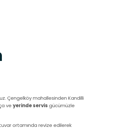
h
uz. Çengelköy mahallesinden Kandilli
rça ve
yerinde servis
gücümüzle
ratuvar ortamında revize edilerek