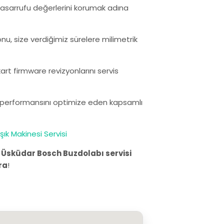
i tasarrufu değerlerini korumak adına
nu, size verdiğimiz sürelere milimetrik
rt firmware revizyonlarını servis
ın performansını optimize eden kapsamlı
ık Makinesi Servisi
.
Üsküdar Bosch Buzdolabı servisi
ra
!