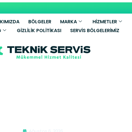
KIMIZDA
BÖLGELER
MARKA
HİZMETLER
G
GIZLILIK POLITIKASI
SERVIS BÖLGELERIMIZ
ch Buzdolabı 
Ağustos 6, 2026