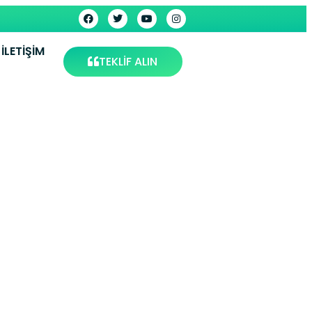
İLETIŞIM
TEKLİF ALIN
ndurucu