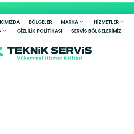
KIMIZDA
BÖLGELER
MARKA
HİZMETLER
G
GIZLILIK POLITIKASI
SERVIS BÖLGELERIMIZ
elik Derin Do
Servisi