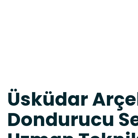
Üsküdar Arçel
Dondurucu Ser