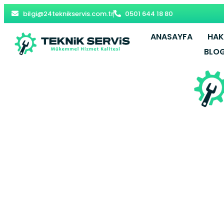
bilgi@24teknikservis.com.tr
0501 644 18 80
ANASAYFA
HAK
BLO
Üsküdar Arç