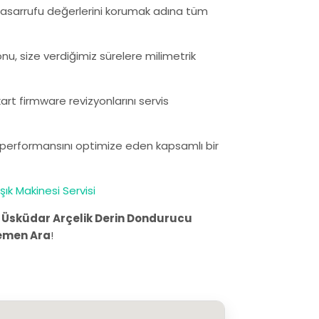
ji tasarrufu değerlerini korumak adına tüm
nu, size verdiğimiz sürelere milimetrik
rt firmware revizyonlarını servis
n performansını optimize eden kapsamlı bir
ık Makinesi Servisi
.
Üsküdar Arçelik Derin Dondurucu
emen Ara
!