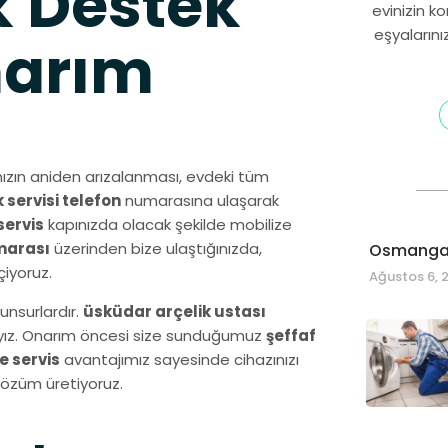
 Destek
evinizin k
eşyalarını
narım
ızın aniden arızalanması, evdeki tüm
 servisi telefon
numarasına ulaşarak
servis
kapınızda olacak şekilde mobilize
umarası
üzerinden bize ulaştığınızda,
Osmangaz
iyoruz.
Ağustos 6, 
unsurlardır.
üsküdar arçelik ustası
dayız. Onarım öncesi size sunduğumuz
şeffaf
e servis
avantajımız sayesinde cihazınızı
çözüm üretiyoruz.