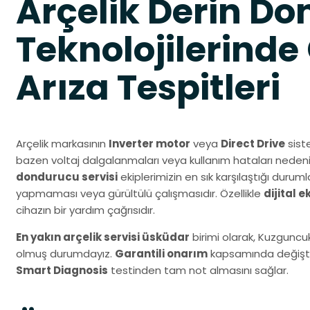
Arçelik Derin D
Teknolojilerinde
Arıza Tespitleri
Arçelik markasının
Inverter motor
veya
Direct Drive
siste
bazen voltaj dalgalanmaları veya kullanım hataları nedeni
dondurucu servisi
ekiplerimizin en sık karşılaştığı duru
yapmaması veya gürültülü çalışmasıdır. Özellikle
dijital 
cihazın bir yardım çağrısıdır.
En yakın arçelik servisi üsküdar
birimi olarak, Kuzguncu
olmuş durumdayız.
Garantili onarım
kapsamında değiştird
Smart Diagnosis
testinden tam not almasını sağlar.