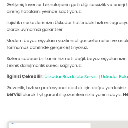
Gelişmiş Inverter teknolojisinin getirdiği sessizlik ve ener
direnç hatalarını yerinde saptıyoruz.
Lojistik merkezlerimizin Üsküdar hattındaki hızlı entegrasyo
olarak uymamızı garantiler.
Modern beyaz eşyaların yazılımsal güncellemeleri ve anaka
formumuz dahilinde gerçekleştiriyoruz.
Sizlere sadece bir tamir hizmeti değil, beyaz eşyalarınızı
teknik danışmanlık süreci sağlıyoruz.
İlginizi Çekebilir:
Üsküdar Buzdolabı Servisi
|
Üsküdar Bulaş
Güvenilir, hızlı ve profesyonel destek için doğru yerdesiniz
servisi
olarak 1 yıl garantili çözümlerimizle yanınızdayız.
H