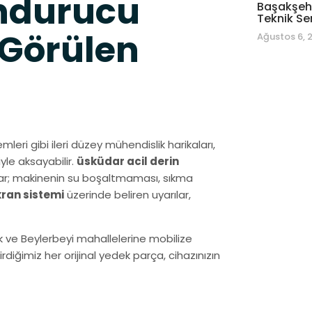
ondurucu
Başakşehi
Teknik Se
 Görülen
Ağustos 6, 
mleri gibi ileri düzey mühendislik harikaları,
yle aksayabilir.
üsküdar acil derin
mlar; makinenin su boşaltmaması, sıkma
ekran sistemi
üzerinde beliren uyarılar,
k ve Beylerbeyi mahallelerine mobilize
iğimiz her orijinal yedek parça, cihazınızın