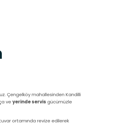
h
uz. Çengelköy mahallesinden Kandilli
rça ve
yerinde servis
gücümüzle
ratuvar ortamında revize edilerek