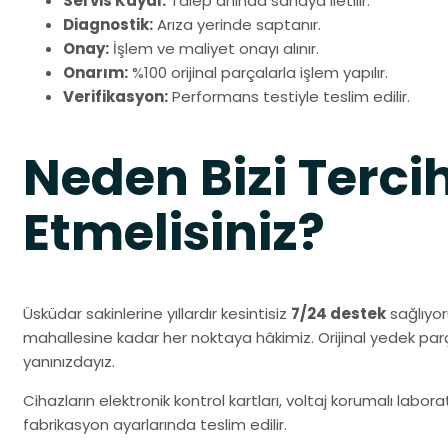
Servis Kaydı:
Talep anında sahaya iletilir.
Diagnostik:
Arıza yerinde saptanır.
Onay:
İşlem ve maliyet onayı alınır.
Onarım:
%100 orijinal parçalarla işlem yapılır.
Verifikasyon:
Performans testiyle teslim edilir.
Neden Bizi Terci
Etmelisiniz?
Üsküdar sakinlerine yıllardır kesintisiz
7/24 destek
sağlıyor
mahallesine kadar her noktaya hâkimiz. Orijinal yedek pa
yanınızdayız.
Cihazların elektronik kontrol kartları, voltaj korumalı labo
fabrikasyon ayarlarında teslim edilir.