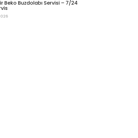
r Beko Buzdolabı Servisi – 7/24
rvis
2026