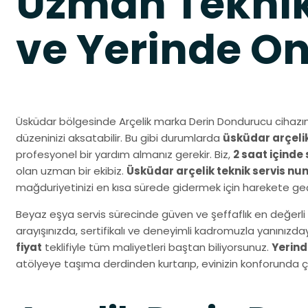
Uzman Teknik
ve Yerinde O
Üsküdar bölgesinde Arçelik marka Derin Dondurucu cihazın
düzeninizi aksatabilir. Bu gibi durumlarda
üsküdar arçelik
profesyonel bir yardım almanız gerekir. Biz,
2 saat içinde 
olan uzman bir ekibiz.
Üsküdar arçelik teknik servis n
mağduriyetinizi en kısa sürede gidermek için harekete geç
Beyaz eşya servis sürecinde güven ve şeffaflık en değerli 
arayışınızda, sertifikalı ve deneyimli kadromuzla yanınız
fiyat
teklifiyle tüm maliyetleri baştan biliyorsunuz.
Yerind
atölyeye taşıma derdinden kurtarıp, evinizin konforunda 