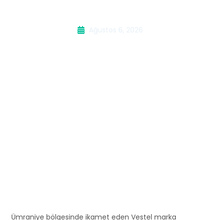
Buzdolabı Servisi
Ağustos 6, 2026
Ümraniye bölgesinde ikamet eden Vestel marka