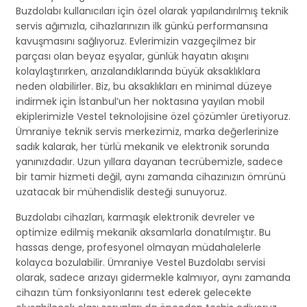
Buzdolabı kullanıcıları için özel olarak yapılandırılmış teknik
servis ağımızla, cihazlarınızın ilk günkü performansına
kavuşmasını sağlıyoruz. Evlerimizin vazgeçilmez bir
parçası olan beyaz eşyalar, günlük hayatın akışını
kolaylaştırırken, arızalandıklarında büyük aksaklıklara
neden olabilirler. Biz, bu aksaklıkları en minimal düzeye
indirmek için İstanbul’un her noktasına yayılan mobil
ekiplerimizle Vestel teknolojisine özel çözümler üretiyoruz.
Ümraniye teknik servis merkezimiz, marka değerlerinize
sadık kalarak, her türlü mekanik ve elektronik sorunda
yanınızdadır. Uzun yıllara dayanan tecrübemizle, sadece
bir tamir hizmeti değil, aynı zamanda cihazınızın ömrünü
uzatacak bir mühendislik desteği sunuyoruz.
Buzdolabı cihazları, karmaşık elektronik devreler ve
optimize edilmiş mekanik aksamlarla donatılmıştır. Bu
hassas denge, profesyonel olmayan müdahalelerle
kolayca bozulabilir. Ümraniye Vestel Buzdolabı servisi
olarak, sadece arızayı gidermekle kalmıyor, aynı zamanda
cihazın tüm fonksiyonlarını test ederek gelecekte