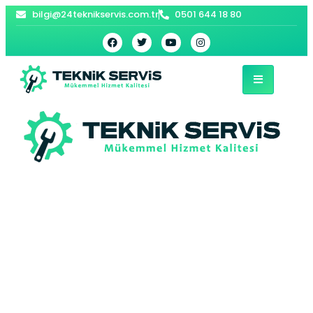
bilgi@24teknikservis.com.tr
0501 644 18 80
Ümraniye Vestel