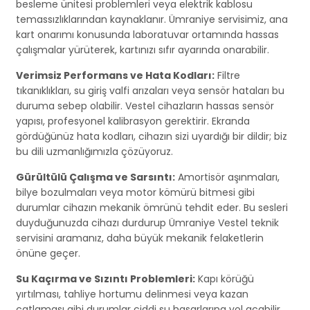
besleme ünitesi problemleri veya elektrik kablosu
temassızlıklarından kaynaklanır. Ümraniye servisimiz, ana
kart onarımı konusunda laboratuvar ortamında hassas
çalışmalar yürüterek, kartınızı sıfır ayarında onarabilir.
Verimsiz Performans ve Hata Kodları:
Filtre
tıkanıklıkları, su giriş valfi arızaları veya sensör hataları bu
duruma sebep olabilir. Vestel cihazların hassas sensör
yapısı, profesyonel kalibrasyon gerektirir. Ekranda
gördüğünüz hata kodları, cihazın sizi uyardığı bir dildir; biz
bu dili uzmanlığımızla çözüyoruz.
Gürültülü Çalışma ve Sarsıntı:
Amortisör aşınmaları,
bilye bozulmaları veya motor kömürü bitmesi gibi
durumlar cihazın mekanik ömrünü tehdit eder. Bu sesleri
duyduğunuzda cihazı durdurup Ümraniye Vestel teknik
servisini aramanız, daha büyük mekanik felaketlerin
önüne geçer.
Su Kaçırma ve Sızıntı Problemleri:
Kapı körüğü
yırtılması, tahliye hortumu delinmesi veya kazan
çatlaması gibi durumlar ciddi su hasarlarına yol açabilir.