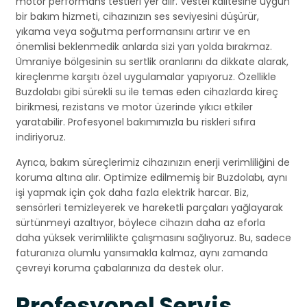
motor performans testleri yer alır. Vestel kalitesine uygun
bir bakım hizmeti, cihazınızın ses seviyesini düşürür,
yıkama veya soğutma performansını artırır ve en
önemlisi beklenmedik anlarda sizi yarı yolda bırakmaz.
Ümraniye bölgesinin su sertlik oranlarını da dikkate alarak,
kireçlenme karşıtı özel uygulamalar yapıyoruz. Özellikle
Buzdolabı gibi sürekli su ile temas eden cihazlarda kireç
birikmesi, rezistans ve motor üzerinde yıkıcı etkiler
yaratabilir. Profesyonel bakımımızla bu riskleri sıfıra
indiriyoruz.
Ayrıca, bakım süreçlerimiz cihazınızın enerji verimliliğini de
koruma altına alır. Optimize edilmemiş bir Buzdolabı, aynı
işi yapmak için çok daha fazla elektrik harcar. Biz,
sensörleri temizleyerek ve hareketli parçaları yağlayarak
sürtünmeyi azaltıyor, böylece cihazın daha az eforla
daha yüksek verimlilikte çalışmasını sağlıyoruz. Bu, sadece
faturanıza olumlu yansımakla kalmaz, aynı zamanda
çevreyi koruma çabalarınıza da destek olur.
Profesyonel Servis