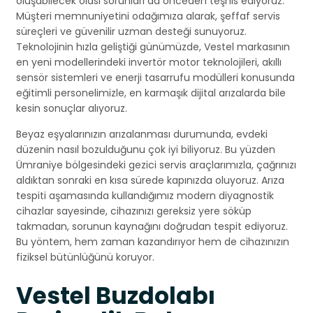
oluşabilecek olası sorunları da önceden teşhis ediyoruz.
Müşteri memnuniyetini odağımıza alarak, şeffaf servis
süreçleri ve güvenilir uzman desteği sunuyoruz.
Teknolojinin hızla geliştiği günümüzde, Vestel markasının
en yeni modellerindeki invertör motor teknolojileri, akıllı
sensör sistemleri ve enerji tasarrufu modülleri konusunda
eğitimli personelimizle, en karmaşık dijital arızalarda bile
kesin sonuçlar alıyoruz.
Beyaz eşyalarınızın arızalanması durumunda, evdeki
düzenin nasıl bozulduğunu çok iyi biliyoruz. Bu yüzden
Ümraniye bölgesindeki gezici servis araçlarımızla, çağrınızı
aldıktan sonraki en kısa sürede kapınızda oluyoruz. Arıza
tespiti aşamasında kullandığımız modern diyagnostik
cihazlar sayesinde, cihazınızı gereksiz yere söküp
takmadan, sorunun kaynağını doğrudan tespit ediyoruz.
Bu yöntem, hem zaman kazandırıyor hem de cihazınızın
fiziksel bütünlüğünü koruyor.
Vestel Buzdolabı