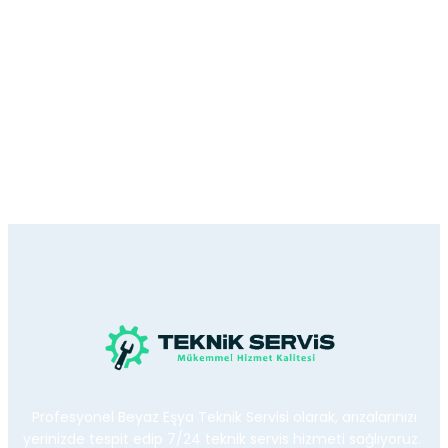
Profesyonel Beyaz Eşya Teknik Servisi olarak, arızalarınızı
yerinizde tespit edip 7/24 teknik servis hizmeti sağlıyoruz.