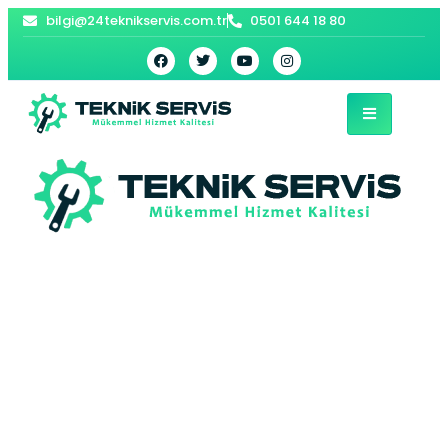
bilgi@24teknikservis.com.tr
0501 644 18 80
Torbalı Kurutma