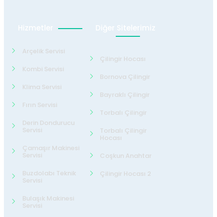
Hizmetler
Diğer Sitelerimiz
Arçelik Servisi
Çilingir Hocası
Kombi Servisi
Bornova Çilingir
Klima Servisi
Bayraklı Çilingir
Fırın Servisi
Torbalı Çilingir
Derin Dondurucu
Servisi
Torbalı Çilingir
Hocası
Çamaşır Makinesi
Servisi
Coşkun Anahtar
Buzdolabı Teknik
Çilingir Hocası 2
Servisi
Bulaşık Makinesi
Servisi