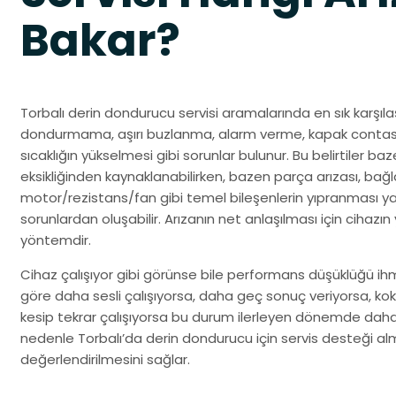
Bakar?
Torbalı derin dondurucu servisi aramalarında en sık karşılaşı
dondurmama, aşırı buzlanma, alarm verme, kapak contası
sıcaklığın yükselmesi gibi sorunlar bulunur. Bu belirtiler b
eksikliğinden kaynaklanabilirken, bazen parça arızası, bağl
motor/rezistans/fan gibi temel bileşenlerin yıpranması ya 
sorunlardan oluşabilir. Arızanın net anlaşılması için cihazı
yöntemdir.
Cihaz çalışıyor gibi görünse bile performans düşüklüğü ih
göre daha sesli çalışıyorsa, daha geç sonuç veriyorsa, koku
kesip tekrar çalışıyorsa bu durum ilerleyen dönemde daha 
nedenle Torbalı’da derin dondurucu için servis desteği a
değerlendirilmesini sağlar.