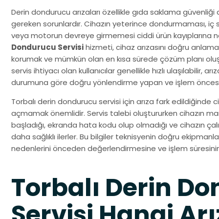
Derin dondurucu arızaları özellikle gıda saklama güvenliği 
gereken sorunlardır. Cihazın yeterince dondurmaması, iç s
veya motorun devreye girmemesi ciddi ürün kayıplarına ne
Dondurucu Servisi
hizmeti, cihaz arızasını doğru anlamak
korumak ve mümkün olan en kısa sürede çözüm planı oluştu
servis ihtiyacı olan kullanıcılar genellikle hızlı ulaşılabilir, ar
durumuna göre doğru yönlendirme yapan ve işlem öncesi ne
Torbalı derin dondurucu servisi için arıza fark edildiğinde 
açmamak önemlidir. Servis talebi oluştururken cihazın ma
başladığı, ekranda hata kodu olup olmadığı ve cihazın çalış
daha sağlıklı ilerler. Bu bilgiler teknisyenin doğru ekipman
nedenlerini önceden değerlendirmesine ve işlem süresinin
Torbalı Derin D
Servisi Hangi Ar