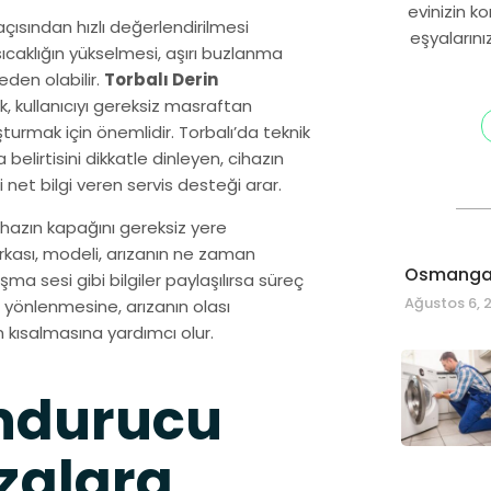
evinizin k
açısından hızlı değerlendirilmesi
eşyalarını
ıcaklığın yükselmesi, aşırı buzlanma
den olabilir.
Torbalı Derin
, kullanıcıyı gereksiz masraftan
rmak için önemlidir. Torbalı’da teknik
ıza belirtisini dikkatle dinleyen, cihazın
t bilgi veren servis desteği arar.
cihazın kapağını gereksiz yere
rkası, modeli, arızanın ne zaman
Osmangaz
ma sesi gibi bilgiler paylaşılırsa süreç
Ağustos 6, 
la yönlenmesine, arızanın olası
 kısalmasına yardımcı olur.
ondurucu
ızalara