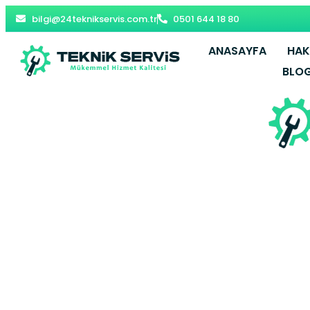
bilgi@24teknikservis.com.tr
0501 644 18 80
ANASAYFA
HAK
BLO
Torbalı De