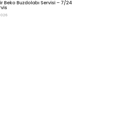
r Beko Buzdolabı Servisi – 7/24
rvis
2026