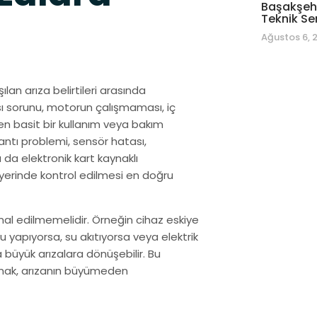
Başakşehi
Teknik Se
Ağustos 6, 
lan arıza belirtileri arasında
 sorunu, motorun çalışmaması, iç
azen basit bir kullanım veya bakım
antı problemi, sensör hatası,
da elektronik kart kaynaklı
n yerinde kontrol edilmesi en doğru
mal edilmemelidir. Örneğin cihaz eskiye
 yapıyorsa, su akıtıyorsa veya elektrik
büyük arızalara dönüşebilir. Bu
lmak, arızanın büyümeden