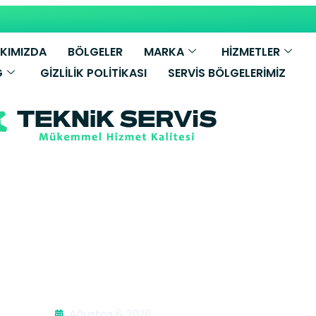
KIMIZDA
BÖLGELER
MARKA
HİZMETLER
G
GIZLILIK POLITIKASI
SERVIS BÖLGELERIMIZ
rin Dondurucu S
Ağustos 6, 2026