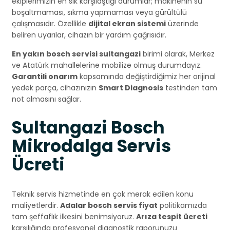
ekiplerimizin en sık karşılaştığı durumlar; makinenin su
boşaltmaması, sıkma yapmaması veya gürültülü
çalışmasıdır. Özellikle
dijital ekran sistemi
üzerinde
beliren uyarılar, cihazın bir yardım çağrısıdır.
En yakın bosch servisi sultangazi
birimi olarak, Merkez
ve Atatürk mahallelerine mobilize olmuş durumdayız.
Garantili onarım
kapsamında değiştirdiğimiz her orijinal
yedek parça, cihazınızın
Smart Diagnosis
testinden tam
not almasını sağlar.
Sultangazi Bosch
Mikrodalga Servis
Ücreti
Teknik servis hizmetinde en çok merak edilen konu
maliyetlerdir.
Adalar bosch servis fiyat
politikamızda
tam şeffaflık ilkesini benimsiyoruz.
Arıza tespit ücreti
karşılığında profesyonel diagnostik raporunuzu