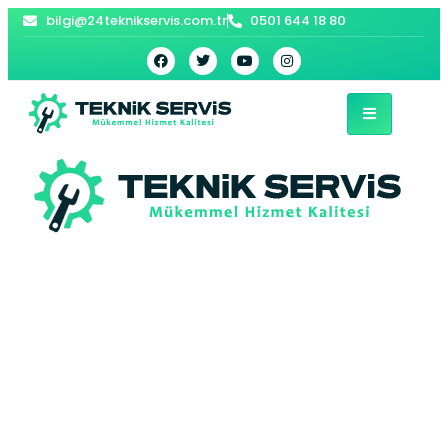
bilgi@24teknikservis.com.tr
0501 644 18 80
Sultangazi Bosch