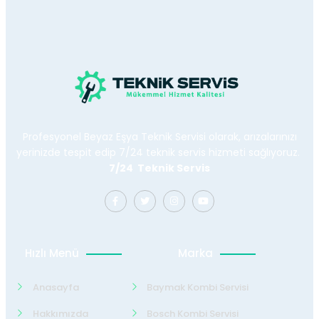
Profesyonel Beyaz Eşya Teknik Servisi olarak, arızalarınızı
yerinizde tespit edip 7/24 teknik servis hizmeti sağlıyoruz.
7/24 Teknik Servis
Hızlı Menü
Marka
Anasayfa
Baymak Kombi Servisi
Hakkımızda
Bosch Kombi Servisi