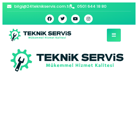
bilgi@24teknikservis.com.tr
0501 644 18 80
Sultangazi Beko