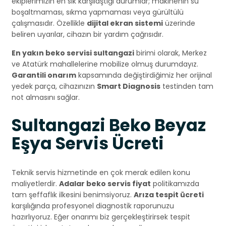
ekiplerimizin en sık karşılaştığı durumlar; makinenin su
boşaltmaması, sıkma yapmaması veya gürültülü
çalışmasıdır. Özellikle
dijital ekran sistemi
üzerinde
beliren uyarılar, cihazın bir yardım çağrısıdır.
En yakın beko servisi sultangazi
birimi olarak, Merkez
ve Atatürk mahallelerine mobilize olmuş durumdayız.
Garantili onarım
kapsamında değiştirdiğimiz her orijinal
yedek parça, cihazınızın
Smart Diagnosis
testinden tam
not almasını sağlar.
Sultangazi Beko Beyaz
Eşya Servis Ücreti
Teknik servis hizmetinde en çok merak edilen konu
maliyetlerdir.
Adalar beko servis fiyat
politikamızda
tam şeffaflık ilkesini benimsiyoruz.
Arıza tespit ücreti
karşılığında profesyonel diagnostik raporunuzu
hazırlıyoruz. Eğer onarımı biz gerçekleştirirsek tespit