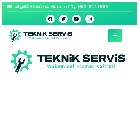
bilgi@24teknikservis.com.tr
0501 644 18 80
Sultangazi Beko