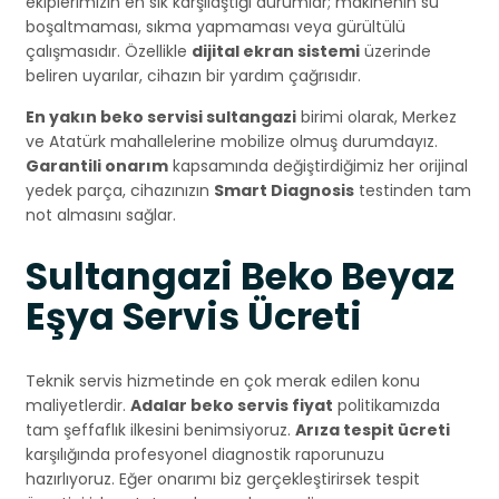
ekiplerimizin en sık karşılaştığı durumlar; makinenin su
boşaltmaması, sıkma yapmaması veya gürültülü
çalışmasıdır. Özellikle
dijital ekran sistemi
üzerinde
beliren uyarılar, cihazın bir yardım çağrısıdır.
En yakın beko servisi sultangazi
birimi olarak, Merkez
ve Atatürk mahallelerine mobilize olmuş durumdayız.
Garantili onarım
kapsamında değiştirdiğimiz her orijinal
yedek parça, cihazınızın
Smart Diagnosis
testinden tam
not almasını sağlar.
Sultangazi Beko Beyaz
Eşya Servis Ücreti
Teknik servis hizmetinde en çok merak edilen konu
maliyetlerdir.
Adalar beko servis fiyat
politikamızda
tam şeffaflık ilkesini benimsiyoruz.
Arıza tespit ücreti
karşılığında profesyonel diagnostik raporunuzu
hazırlıyoruz. Eğer onarımı biz gerçekleştirirsek tespit