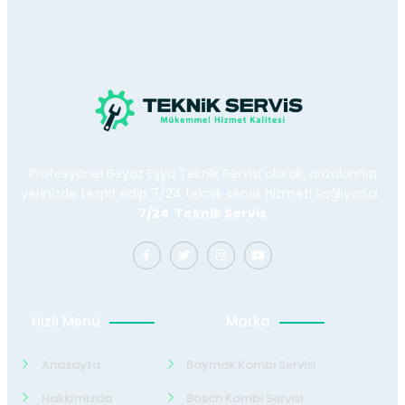
Profesyonel Beyaz Eşya Teknik Servisi olarak, arızalarınızı
yerinizde tespit edip 7/24 teknik servis hizmeti sağlıyoruz.
7/24 Teknik Servis
Hızlı Menü
Marka
Anasayfa
Baymak Kombi Servisi
Hakkımızda
Bosch Kombi Servisi