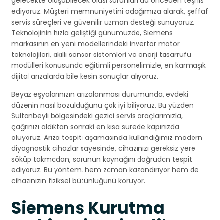
gelecekte oluşabilecek olası sorunları da önceden teşhis
ediyoruz. Müşteri memnuniyetini odağımıza alarak, şeffaf
servis süreçleri ve güvenilir uzman desteği sunuyoruz.
Teknolojinin hızla geliştiği günümüzde, Siemens
markasının en yeni modellerindeki invertör motor
teknolojileri, akıllı sensör sistemleri ve enerji tasarrufu
modülleri konusunda eğitimli personelimizle, en karmaşık
dijital arızalarda bile kesin sonuçlar alıyoruz.
Beyaz eşyalarınızın arızalanması durumunda, evdeki
düzenin nasıl bozulduğunu çok iyi biliyoruz. Bu yüzden
Sultanbeyli bölgesindeki gezici servis araçlarımızla,
çağrınızı aldıktan sonraki en kısa sürede kapınızda
oluyoruz. Arıza tespiti aşamasında kullandığımız modern
diyagnostik cihazlar sayesinde, cihazınızı gereksiz yere
söküp takmadan, sorunun kaynağını doğrudan tespit
ediyoruz. Bu yöntem, hem zaman kazandırıyor hem de
cihazınızın fiziksel bütünlüğünü koruyor.
Siemens Kurutma