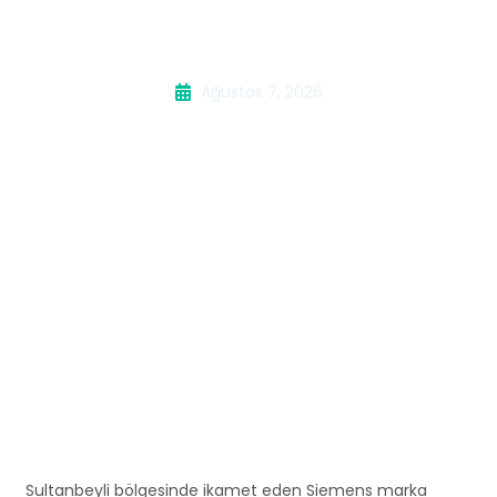
Makinesi Servisi
Ağustos 7, 2026
Sultanbeyli bölgesinde ikamet eden Siemens marka