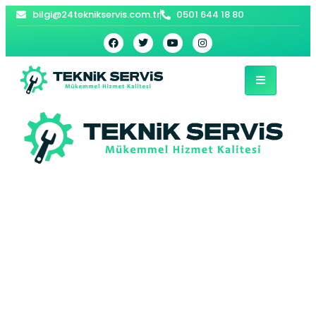
bilgi@24teknikservis.com.tr
0501 644 18 80
Sultanbeyli
Siemens Kurutma