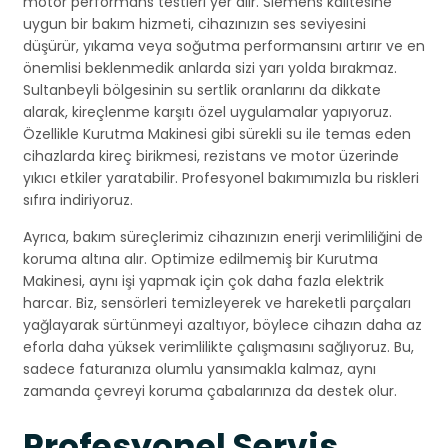
motor performans testleri yer alır. Siemens kalitesine
uygun bir bakım hizmeti, cihazınızın ses seviyesini
düşürür, yıkama veya soğutma performansını artırır ve en
önemlisi beklenmedik anlarda sizi yarı yolda bırakmaz.
Sultanbeyli bölgesinin su sertlik oranlarını da dikkate
alarak, kireçlenme karşıtı özel uygulamalar yapıyoruz.
Özellikle Kurutma Makinesi gibi sürekli su ile temas eden
cihazlarda kireç birikmesi, rezistans ve motor üzerinde
yıkıcı etkiler yaratabilir. Profesyonel bakımımızla bu riskleri
sıfıra indiriyoruz.
Ayrıca, bakım süreçlerimiz cihazınızın enerji verimliliğini de
koruma altına alır. Optimize edilmemiş bir Kurutma
Makinesi, aynı işi yapmak için çok daha fazla elektrik
harcar. Biz, sensörleri temizleyerek ve hareketli parçaları
yağlayarak sürtünmeyi azaltıyor, böylece cihazın daha az
eforla daha yüksek verimlilikte çalışmasını sağlıyoruz. Bu,
sadece faturanıza olumlu yansımakla kalmaz, aynı
zamanda çevreyi koruma çabalarınıza da destek olur.
Profesyonel Servis