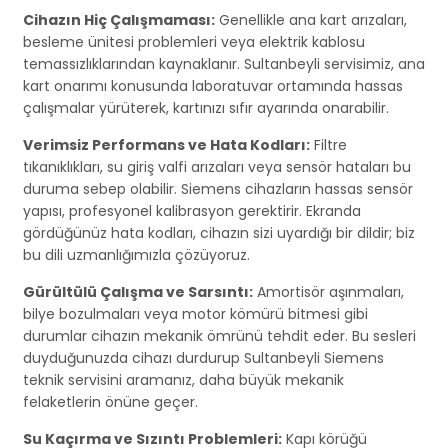
Cihazın Hiç Çalışmaması:
Genellikle ana kart arızaları,
besleme ünitesi problemleri veya elektrik kablosu
temassızlıklarından kaynaklanır. Sultanbeyli servisimiz, ana
kart onarımı konusunda laboratuvar ortamında hassas
çalışmalar yürüterek, kartınızı sıfır ayarında onarabilir.
Verimsiz Performans ve Hata Kodları:
Filtre
tıkanıklıkları, su giriş valfi arızaları veya sensör hataları bu
duruma sebep olabilir. Siemens cihazların hassas sensör
yapısı, profesyonel kalibrasyon gerektirir. Ekranda
gördüğünüz hata kodları, cihazın sizi uyardığı bir dildir; biz
bu dili uzmanlığımızla çözüyoruz.
Gürültülü Çalışma ve Sarsıntı:
Amortisör aşınmaları,
bilye bozulmaları veya motor kömürü bitmesi gibi
durumlar cihazın mekanik ömrünü tehdit eder. Bu sesleri
duyduğunuzda cihazı durdurup Sultanbeyli Siemens
teknik servisini aramanız, daha büyük mekanik
felaketlerin önüne geçer.
Su Kaçırma ve Sızıntı Problemleri:
Kapı körüğü