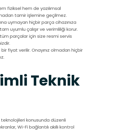
em fiziksel hem de yazılımsal
madan tamir işlemine geçilmez.
ına uymayan hiçbir parça cihazınıza
tam uyumlu çalışır ve verimliliği korur.
n tüm parçalar için size resmi servis
zdir.
bir fiyat verilir. Onayınız olmadan hiçbir
ız.
timli Teknik
teknolojileri konusunda düzenli
ranlar, Wi-Fi bağlantılı akıllı kontrol