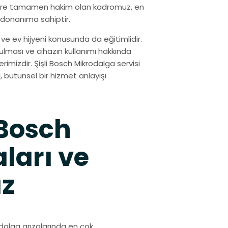
jilere tamamen hakim olan kadromuz, en
 donanıma sahiptir.
ve ev hijyeni konusunda da eğitimlidir.
tulması ve cihazın kullanımı hakkında
imizdir. Şişli Bosch Mikrodalga servisi
, bütünsel bir hizmet anlayışı
 Bosch
ları ve
ız
dalga arızalarında en çok