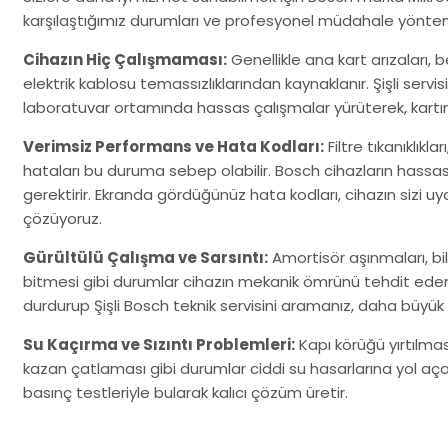
karşılaştığımız durumları ve profesyonel müdahale yöntem
Cihazın Hiç Çalışmaması:
Genellikle ana kart arızaları,
elektrik kablosu temassızlıklarından kaynaklanır. Şişli serv
laboratuvar ortamında hassas çalışmalar yürüterek, kartınızı
Verimsiz Performans ve Hata Kodları:
Filtre tıkanıklıkla
hataları bu duruma sebep olabilir. Bosch cihazların hassas
gerektirir. Ekranda gördüğünüz hata kodları, cihazın sizi uyard
çözüyoruz.
Gürültülü Çalışma ve Sarsıntı:
Amortisör aşınmaları, b
bitmesi gibi durumlar cihazın mekanik ömrünü tehdit eder
durdurup Şişli Bosch teknik servisini aramanız, daha büyü
Su Kaçırma ve Sızıntı Problemleri:
Kapı körüğü yırtılma
kazan çatlaması gibi durumlar ciddi su hasarlarına yol açabil
basınç testleriyle bularak kalıcı çözüm üretir.