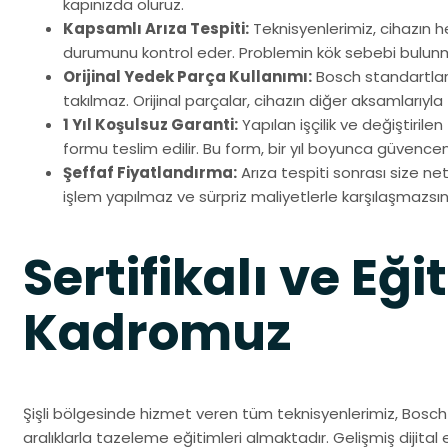
kapınızda oluruz.
Kapsamlı Arıza Tespiti:
Teknisyenlerimiz, cihazın h
durumunu kontrol eder. Problemin kök sebebi bulun
Orijinal Yedek Parça Kullanımı:
Bosch standartlar
takılmaz. Orijinal parçalar, cihazın diğer aksamlarıyla 
1 Yıl Koşulsuz Garanti:
Yapılan işçilik ve değiştirile
formu teslim edilir. Bu form, bir yıl boyunca güvenceni
Şeffaf Fiyatlandırma:
Arıza tespiti sonrası size net 
işlem yapılmaz ve sürpriz maliyetlerle karşılaşmazsın
Sertifikalı ve Eği
Kadromuz
Şişli bölgesinde hizmet veren tüm teknisyenlerimiz, Bosch 
aralıklarla tazeleme eğitimleri almaktadır. Gelişmiş dijital ek