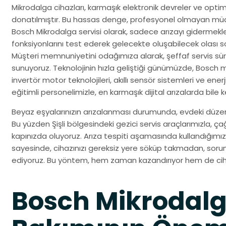
Mikrodalga cihazları, karmaşık elektronik devreler ve opt
donatılmıştır. Bu hassas denge, profesyonel olmayan müdah
Bosch Mikrodalga servisi olarak, sadece arızayı gidermek
fonksiyonlarını test ederek gelecekte oluşabilecek olası 
Müşteri memnuniyetini odağımıza alarak, şeffaf servis sür
sunuyoruz. Teknolojinin hızla geliştiği günümüzde, Bosch 
invertör motor teknolojileri, akıllı sensör sistemleri ve en
eğitimli personelimizle, en karmaşık dijital arızalarda bile k
Beyaz eşyalarınızın arızalanması durumunda, evdeki düzenin
Bu yüzden Şişli bölgesindeki gezici servis araçlarımızla, ça
kapınızda oluyoruz. Arıza tespiti aşamasında kullandığımı
sayesinde, cihazınızı gereksiz yere söküp takmadan, soru
ediyoruz. Bu yöntem, hem zaman kazandırıyor hem de cihaz
Bosch Mikrodalg