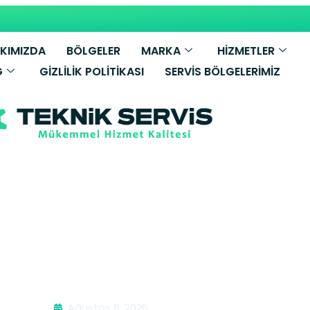
KIMIZDA
BÖLGELER
MARKA
HİZMETLER
G
GIZLILIK POLITIKASI
SERVIS BÖLGELERIMIZ
h Mikrodalga S
Ağustos 6, 2026