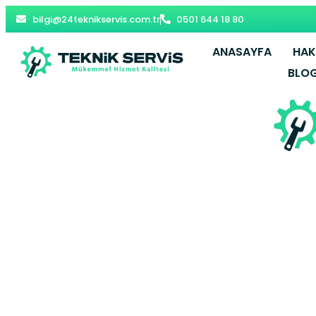
bilgi@24teknikservis.com.tr
0501 644 18 80
ANASAYFA
HAK
BLO
Şişli Bosc