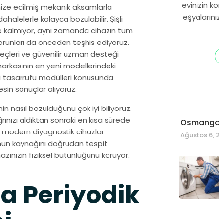
evinizin k
imize edilmiş mekanik aksamlarla
eşyalarını
alelerle kolayca bozulabilir. Şişli
le kalmıyor, aynı zamanda cihazın tüm
sorunları da önceden teşhis ediyoruz.
eçleri ve güvenilir uzman desteği
markasının en yeni modellerindeki
erji tasarrufu modülleri konusunda
esin sonuçlar alıyoruz.
 nasıl bozulduğunu çok iyi biliyoruz.
ğrınızı aldıktan sonraki en kısa sürede
Osmangaz
z modern diyagnostik cihazlar
Ağustos 6, 
nun kaynağını doğrudan tespit
ınızın fiziksel bütünlüğünü koruyor.
a Periyodik