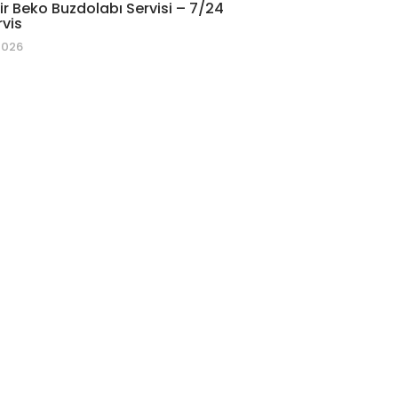
r Beko Buzdolabı Servisi – 7/24
rvis
2026