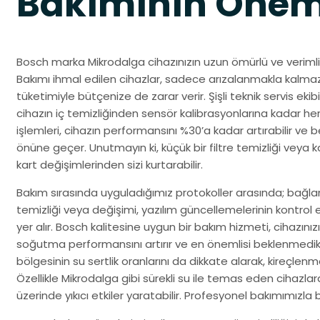
Bakımının Önem
Bosch marka Mikrodalga cihazınızın uzun ömürlü ve verimli 
Bakımı ihmal edilen cihazlar, sadece arızalanmakla kalma
tüketimiyle bütçenize de zarar verir. Şişli teknik servis eki
cihazın iç temizliğinden sensör kalibrasyonlarına kadar her a
işlemleri, cihazın performansını %30’a kadar artırabilir ve
önüne geçer. Unutmayın ki, küçük bir filtre temizliği veya kab
kart değişimlerinden sizi kurtarabilir.
Bakım sırasında uyguladığımız protokoller arasında; bağlantı
temizliği veya değişimi, yazılım güncellemelerinin kontrol
yer alır. Bosch kalitesine uygun bir bakım hizmeti, cihazını
soğutma performansını artırır ve en önemlisi beklenmedik a
bölgesinin su sertlik oranlarını da dikkate alarak, kireçlen
Özellikle Mikrodalga gibi sürekli su ile temas eden cihazla
üzerinde yıkıcı etkiler yaratabilir. Profesyonel bakımımızla bu 