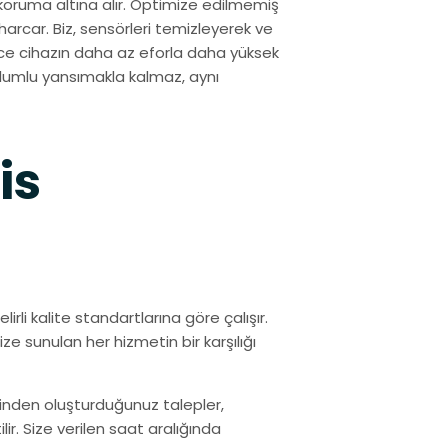
de koruma altına alır. Optimize edilmemiş
 harcar. Biz, sensörleri temizleyerek ve
ece cihazın daha az eforla daha yüksek
 olumlu yansımakla kalmaz, aynı
is
lirli kalite standartlarına göre çalışır.
ize sunulan her hizmetin bir karşılığı
inden oluşturduğunuz talepler,
lir. Size verilen saat aralığında