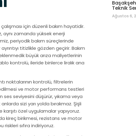
i
Başakşehi
Teknik Se
Ağustos 6, 
çalışması için düzenli bakım hayatidir.
z, aynı zamanda yüksek enerji
bimiz, periyodik bakım süreçlerinde
yrıntıyı titizlikle gözden geçirir. Bakım
 beklenmedik büyük arıza maliyetlerinin
lo kontrolü, ileride binlerce liralık ana
 noktalarının kontrolü, filtrelerin
 edilmesi ve motor performans testleri
zın ses seviyesini düşürür, yıkama veya
nlarda sizi yarı yolda bırakmaz. Şişli
me karşıtı özel uygulamalar yapıyoruz.
rda kireç birikmesi, rezistans ve motor
riskleri sıfıra indiriyoruz.