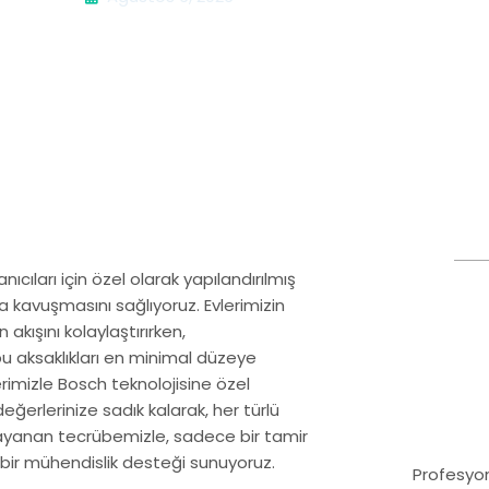
cıları için özel olarak yapılandırılmış
na kavuşmasını sağlıyoruz. Evlerimizin
kışını kolaylaştırırken,
 bu aksaklıkları en minimal düzeye
erimizle Bosch teknolojisine özel
eğerlerinize sadık kalarak, her türlü
dayanan tecrübemizle, sadece bir tamir
bir mühendislik desteği sunuyoruz.
Profesyon