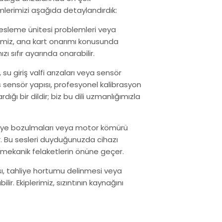
lerimizi aşağıda detaylandırdık:
 besleme ünitesi problemleri veya
isimiz, ana kart onarımı konusunda
 sıfır ayarında onarabilir.
rı, su giriş valfi arızaları veya sensör
 sensör yapısı, profesyonel kalibrasyon
ığı bir dildir; biz bu dili uzmanlığımızla
ilye bozulmaları veya motor kömürü
. Bu sesleri duyduğunuzda cihazı
k mekanik felaketlerin önüne geçer.
sı, tahliye hortumu delinmesi veya
ir. Ekiplerimiz, sızıntının kaynağını