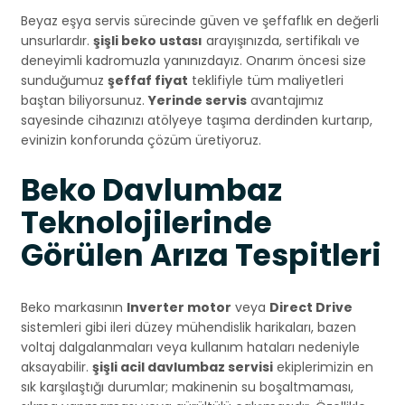
Beyaz eşya servis sürecinde güven ve şeffaflık en değerli
unsurlardır.
şişli beko ustası
arayışınızda, sertifikalı ve
deneyimli kadromuzla yanınızdayız. Onarım öncesi size
sunduğumuz
şeffaf fiyat
teklifiyle tüm maliyetleri
baştan biliyorsunuz.
Yerinde servis
avantajımız
sayesinde cihazınızı atölyeye taşıma derdinden kurtarıp,
evinizin konforunda çözüm üretiyoruz.
Beko Davlumbaz
Teknolojilerinde
Görülen Arıza Tespitleri
Beko markasının
Inverter motor
veya
Direct Drive
sistemleri gibi ileri düzey mühendislik harikaları, bazen
voltaj dalgalanmaları veya kullanım hataları nedeniyle
aksayabilir.
şişli acil davlumbaz servisi
ekiplerimizin en
sık karşılaştığı durumlar; makinenin su boşaltmaması,