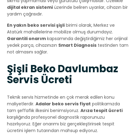
sıkma yapmaması veya gürültülü çalışmasıdır. Özellikle
dijital ekran sistemi
üzerinde beliren uyarılar, cihazın bir
yardım çağrısıdır.
En yakın beko servisi şişli
birimi olarak, Merkez ve
Atatürk mahallelerine mobilize olmuş durumdayız.
Garantili onarım
kapsamında değiştirdiğimiz her orijinal
yedek parça, cihazınızın
Smart Diagnosis
testinden tam
not almasını sağlar.
Şişli Beko Davlumbaz
Servis Ücreti
Teknik servis hizmetinde en çok merak edilen konu
maliyetlerdir.
Adalar beko servis fiyat
politikamızda
tam şeffaflık ilkesini benimsiyoruz.
Arıza tespit ücreti
karşılığında profesyonel diagnostik raporunuzu
hazırlıyoruz. Eğer onarımı biz gerçekleştirirsek tespit
ücretini işlem tutarından mahsup ediyoruz.