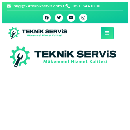
bilgi@24teknikservis.com.tr
0501 644 18 80
Şişli Beko