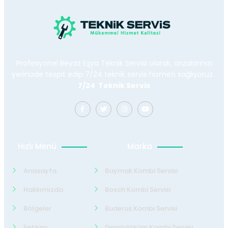
Profesyonel Beyaz Eşya Teknik Servisi olarak, arızalarınızı
yerinizde tespit edip 7/24 teknik servis hizmeti sağlıyoruz.
7/24 Teknik Servis
Hızlı Menü
Marka
Anasayfa
Baymak Kombi Servisi
Hakkımızda
Bosch Kombi Servisi
Bölgeler
Buderus Kombi Servisi
İletişim
Demirdöküm Kombi Servisi