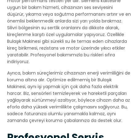
motor performans testleri yer alır. Siemens kalitesine
uygun bir bakım hizmeti, cihazınızın ses seviyesini
düşürür, yıkama veya soğutma performansını artırır ve en
önemlisi beklenmedik anlarda sizi yarı yolda bırakmaz.
Silivri bölgesinin su sertlik oranlarını da dikkate alarak,
kireçlenme karşıtı özel uygulamalar yapıyoruz. Özellikle
Bulaşık Makinesi gibi sürekli su ile temas eden cihazlarda
kireç birikmesi, rezistans ve motor üzerinde yıkıcı etkiler
yaratabilir. Profesyonel bakımımızla bu riskleri sıfıra
indiriyoruz.
Ayrıca, bakım süreçlerimiz cihazınızın enerji verimliliğini de
koruma altına alır. Optimize edilmemiş bir Bulaşık
Makinesi, aynı işi yapmak için çok daha fazla elektrik
harcar. Biz, sensörleri temizleyerek ve hareketli parçaları
yağlayarak sürtünmeyi azaltıyor, böylece cihazın daha az
eforla daha yüksek verimlilikte çalışmasını sağlıyoruz. Bu,
sadece faturanıza olumlu yansımakla kalmaz, aynı
zamanda çevreyi koruma çabalarınıza da destek olur.
Profesyonel Servis