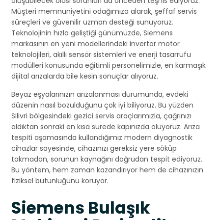
oluşabilecek olası sorunları da önceden teşhis ediyoruz.
Müşteri memnuniyetini odağımıza alarak, şeffaf servis
süreçleri ve güvenilir uzman desteği sunuyoruz.
Teknolojinin hızla geliştiği günümüzde, Siemens
markasının en yeni modellerindeki invertör motor
teknolojileri, akıllı sensör sistemleri ve enerji tasarrufu
modülleri konusunda eğitimli personelimizle, en karmaşık
dijital arızalarda bile kesin sonuçlar alıyoruz.
Beyaz eşyalarınızın arızalanması durumunda, evdeki
düzenin nasıl bozulduğunu çok iyi biliyoruz. Bu yüzden
Silivri bölgesindeki gezici servis araçlarımızla, çağrınızı
aldıktan sonraki en kısa sürede kapınızda oluyoruz. Arıza
tespiti aşamasında kullandığımız modern diyagnostik
cihazlar sayesinde, cihazınızı gereksiz yere söküp
takmadan, sorunun kaynağını doğrudan tespit ediyoruz.
Bu yöntem, hem zaman kazandırıyor hem de cihazınızın
fiziksel bütünlüğünü koruyor.
Siemens Bulaşık