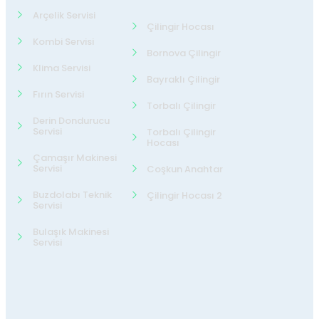
Arçelik Servisi
Çilingir Hocası
Kombi Servisi
Bornova Çilingir
Klima Servisi
Bayraklı Çilingir
Fırın Servisi
Torbalı Çilingir
Derin Dondurucu
Servisi
Torbalı Çilingir
Hocası
Çamaşır Makinesi
Servisi
Coşkun Anahtar
Buzdolabı Teknik
Çilingir Hocası 2
Servisi
Bulaşık Makinesi
Servisi