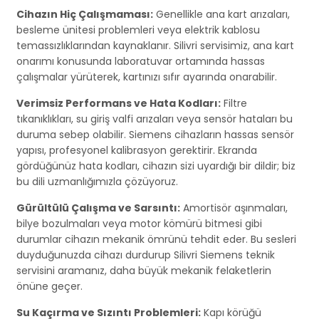
Cihazın Hiç Çalışmaması:
Genellikle ana kart arızaları,
besleme ünitesi problemleri veya elektrik kablosu
temassızlıklarından kaynaklanır. Silivri servisimiz, ana kart
onarımı konusunda laboratuvar ortamında hassas
çalışmalar yürüterek, kartınızı sıfır ayarında onarabilir.
Verimsiz Performans ve Hata Kodları:
Filtre
tıkanıklıkları, su giriş valfi arızaları veya sensör hataları bu
duruma sebep olabilir. Siemens cihazların hassas sensör
yapısı, profesyonel kalibrasyon gerektirir. Ekranda
gördüğünüz hata kodları, cihazın sizi uyardığı bir dildir; biz
bu dili uzmanlığımızla çözüyoruz.
Gürültülü Çalışma ve Sarsıntı:
Amortisör aşınmaları,
bilye bozulmaları veya motor kömürü bitmesi gibi
durumlar cihazın mekanik ömrünü tehdit eder. Bu sesleri
duyduğunuzda cihazı durdurup Silivri Siemens teknik
servisini aramanız, daha büyük mekanik felaketlerin
önüne geçer.
Su Kaçırma ve Sızıntı Problemleri:
Kapı körüğü