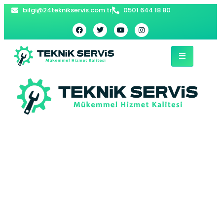
bilgi@24teknikservis.com.tr
0501 644 18 80
Silivri Siemens
Bulaşık Makinesi