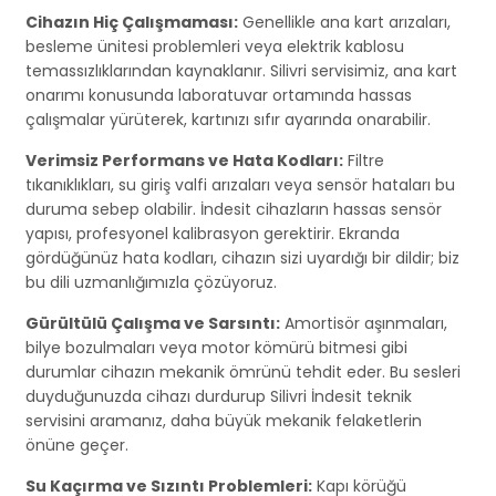
Cihazın Hiç Çalışmaması:
Genellikle ana kart arızaları,
besleme ünitesi problemleri veya elektrik kablosu
temassızlıklarından kaynaklanır. Silivri servisimiz, ana kart
onarımı konusunda laboratuvar ortamında hassas
çalışmalar yürüterek, kartınızı sıfır ayarında onarabilir.
Verimsiz Performans ve Hata Kodları:
Filtre
tıkanıklıkları, su giriş valfi arızaları veya sensör hataları bu
duruma sebep olabilir. İndesit cihazların hassas sensör
yapısı, profesyonel kalibrasyon gerektirir. Ekranda
gördüğünüz hata kodları, cihazın sizi uyardığı bir dildir; biz
bu dili uzmanlığımızla çözüyoruz.
Gürültülü Çalışma ve Sarsıntı:
Amortisör aşınmaları,
bilye bozulmaları veya motor kömürü bitmesi gibi
durumlar cihazın mekanik ömrünü tehdit eder. Bu sesleri
duyduğunuzda cihazı durdurup Silivri İndesit teknik
servisini aramanız, daha büyük mekanik felaketlerin
önüne geçer.
Su Kaçırma ve Sızıntı Problemleri:
Kapı körüğü