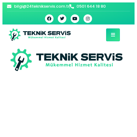
bilgi@24teknikservis.com.tr
0501 644 18 80
Silivri İndesit
Bulaşık Makinesi