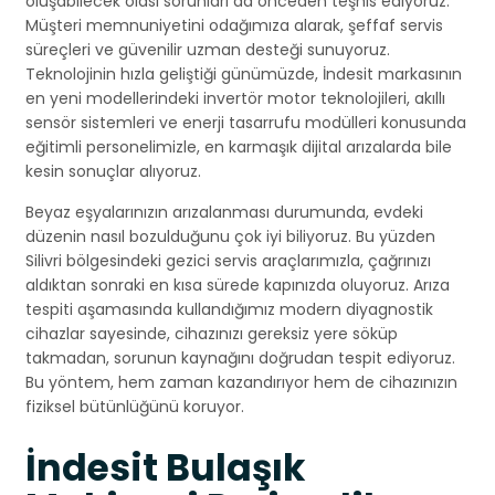
oluşabilecek olası sorunları da önceden teşhis ediyoruz.
Müşteri memnuniyetini odağımıza alarak, şeffaf servis
süreçleri ve güvenilir uzman desteği sunuyoruz.
Teknolojinin hızla geliştiği günümüzde, İndesit markasının
en yeni modellerindeki invertör motor teknolojileri, akıllı
sensör sistemleri ve enerji tasarrufu modülleri konusunda
eğitimli personelimizle, en karmaşık dijital arızalarda bile
kesin sonuçlar alıyoruz.
Beyaz eşyalarınızın arızalanması durumunda, evdeki
düzenin nasıl bozulduğunu çok iyi biliyoruz. Bu yüzden
Silivri bölgesindeki gezici servis araçlarımızla, çağrınızı
aldıktan sonraki en kısa sürede kapınızda oluyoruz. Arıza
tespiti aşamasında kullandığımız modern diyagnostik
cihazlar sayesinde, cihazınızı gereksiz yere söküp
takmadan, sorunun kaynağını doğrudan tespit ediyoruz.
Bu yöntem, hem zaman kazandırıyor hem de cihazınızın
fiziksel bütünlüğünü koruyor.
İndesit Bulaşık