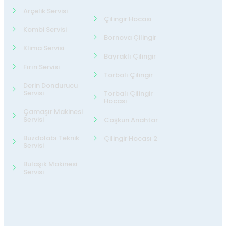
Arçelik Servisi
Çilingir Hocası
Kombi Servisi
Bornova Çilingir
Klima Servisi
Bayraklı Çilingir
Fırın Servisi
Torbalı Çilingir
Derin Dondurucu
Servisi
Torbalı Çilingir
Hocası
Çamaşır Makinesi
Servisi
Coşkun Anahtar
Buzdolabı Teknik
Çilingir Hocası 2
Servisi
Bulaşık Makinesi
Servisi