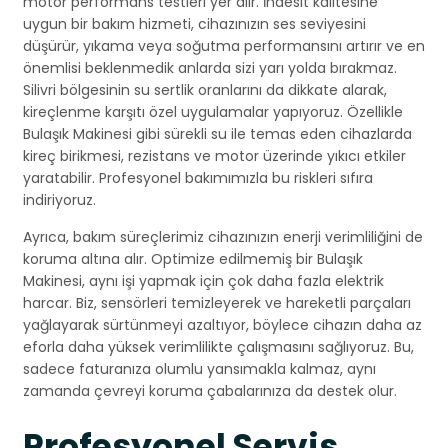
motor performans testleri yer alır. İndesit kalitesine
uygun bir bakım hizmeti, cihazınızın ses seviyesini
düşürür, yıkama veya soğutma performansını artırır ve en
önemlisi beklenmedik anlarda sizi yarı yolda bırakmaz.
Silivri bölgesinin su sertlik oranlarını da dikkate alarak,
kireçlenme karşıtı özel uygulamalar yapıyoruz. Özellikle
Bulaşık Makinesi gibi sürekli su ile temas eden cihazlarda
kireç birikmesi, rezistans ve motor üzerinde yıkıcı etkiler
yaratabilir. Profesyonel bakımımızla bu riskleri sıfıra
indiriyoruz.
Ayrıca, bakım süreçlerimiz cihazınızın enerji verimliliğini de
koruma altına alır. Optimize edilmemiş bir Bulaşık
Makinesi, aynı işi yapmak için çok daha fazla elektrik
harcar. Biz, sensörleri temizleyerek ve hareketli parçaları
yağlayarak sürtünmeyi azaltıyor, böylece cihazın daha az
eforla daha yüksek verimlilikte çalışmasını sağlıyoruz. Bu,
sadece faturanıza olumlu yansımakla kalmaz, aynı
zamanda çevreyi koruma çabalarınıza da destek olur.
Profesyonel Servis