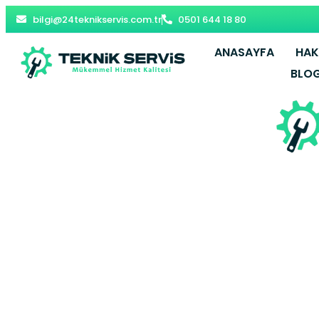
bilgi@24teknikservis.com.tr
0501 644 18 80
ANASAYFA
HAK
BLO
Şile Beko