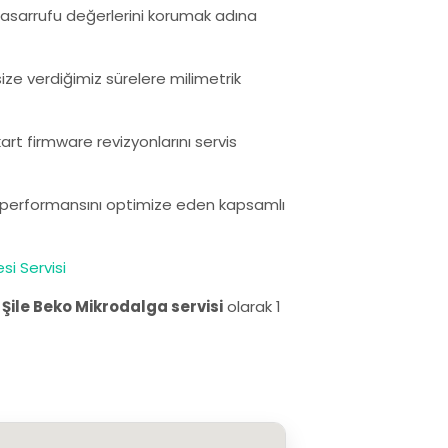
i tasarrufu değerlerini korumak adına
size verdiğimiz sürelere milimetrik
rt firmware revizyonlarını servis
ın performansını optimize eden kapsamlı
si Servisi
.
Şile Beko Mikrodalga servisi
olarak 1