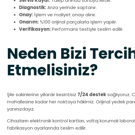
Servis Kaydı:
Talep anında sahaya iletilir.
Diagnostik:
Arıza yerinde saptanır.
Onay:
İşlem ve maliyet onayı alınır.
Onarım:
%100 orijinal parçalarla işlem yapılır.
Verifikasyon:
Performans testiyle teslim edilir.
Neden Bizi Terci
Etmelisiniz?
Şile sakinlerine yıllardır kesintisiz
7/24 destek
sağlıyoruz. 
mahallesine kadar her noktaya hâkimiz. Orijinal yedek pa
yanınızdayız.
Cihazların elektronik kontrol kartları, voltaj korumalı labo
fabrikasyon ayarlarında teslim edilir.