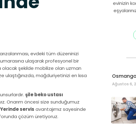
inde
evinizin k
eşyalarını
arızalanması, evdeki tüm düzeninizi
umarasına ulaşarak profesyonel bir
 olacak şekilde mobilize olan uzman
e ulaştığınızda, mağduriyetinizi en kısa
Osmangaz
Ağustos 6, 
unsurlardır.
şile beko ustası
dayız. Onarım öncesi size sunduğumuz
Yerinde servis
avantajımız sayesinde
onforunda çözüm üretiyoruz.