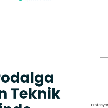
rodalga
n Teknik
Profesyon