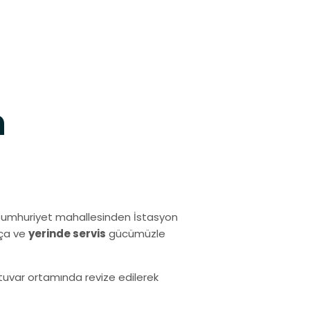
h
Cumhuriyet mahallesinden İstasyon
rça ve
yerinde servis
gücümüzle
ratuvar ortamında revize edilerek