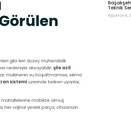
a
Başakşehi
Teknik Se
 Görülen
Ağustos 6, 
leri gibi ileri düzey mühendislik
arı nedeniyle aksayabilir.
şile acil
umlar; makinenin su boşaltmaması, sıkma
ekran sistemi
üzerinde beliren uyarılar,
k mahallelerine mobilize olmuş
her orijinal yedek parça, cihazınızın