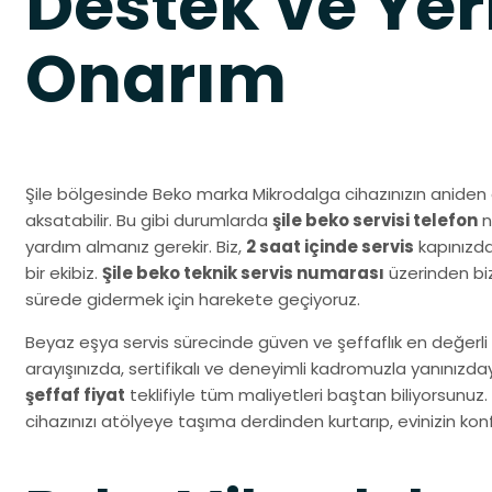
Destek ve Yer
Onarım
Şile bölgesinde Beko marka Mikrodalga cihazınızın aniden 
aksatabilir. Bu gibi durumlarda
şile beko servisi telefon
n
yardım almanız gerekir. Biz,
2 saat içinde servis
kapınızda
bir ekibiz.
Şile beko teknik servis numarası
üzerinden biz
sürede gidermek için harekete geçiyoruz.
Beyaz eşya servis sürecinde güven ve şeffaflık en değerli 
arayışınızda, sertifikalı ve deneyimli kadromuzla yanınız
şeffaf fiyat
teklifiyle tüm maliyetleri baştan biliyorsunuz.
cihazınızı atölyeye taşıma derdinden kurtarıp, evinizin k