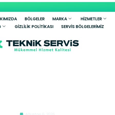
KIMIZDA
BÖLGELER
MARKA
HİZMETLER
G
GIZLILIK POLITIKASI
SERVIS BÖLGELERIMIZ
 Mikrodalga Se
Ağustos 6, 2026