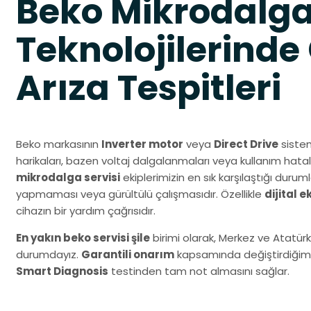
Beko Mikrodalg
Teknolojilerinde
Arıza Tespitleri
Beko markasının
Inverter motor
veya
Direct Drive
sistem
harikaları, bazen voltaj dalgalanmaları veya kullanım hatal
mikrodalga servisi
ekiplerimizin en sık karşılaştığı dur
yapmaması veya gürültülü çalışmasıdır. Özellikle
dijital 
cihazın bir yardım çağrısıdır.
En yakın beko servisi şile
birimi olarak, Merkez ve Atatür
durumdayız.
Garantili onarım
kapsamında değiştirdiğimiz 
Smart Diagnosis
testinden tam not almasını sağlar.