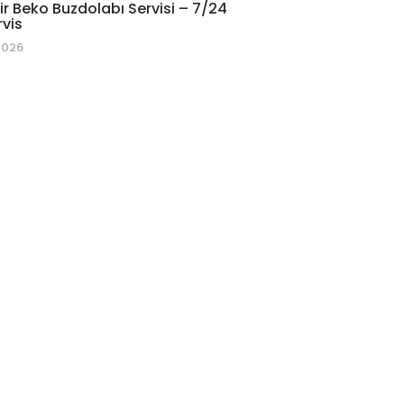
r Beko Buzdolabı Servisi – 7/24
rvis
2026