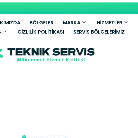
KIMIZDA
BÖLGELER
MARKA
HİZMETLER
G
GIZLILIK POLITIKASI
SERVIS BÖLGELERIMIZ
ik Davlumbaz S
Temmuz 29, 2026