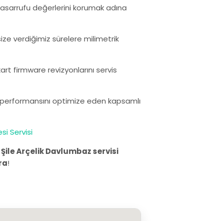
i tasarrufu değerlerini korumak adına
size verdiğimiz sürelere milimetrik
rt firmware revizyonlarını servis
ın performansını optimize eden kapsamlı
si Servisi
.
Şile Arçelik Davlumbaz servisi
ra
!