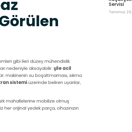
baz
Servisi
Temmuz 29,
 Görülen
mleri gibi ileri düzey mühendislik
arı nedeniyle aksayabilir.
şile acil
umlar; makinenin su boşaltmaması, sıkma
ekran sistemi
üzerinde beliren uyarılar,
ürk mahallelerine mobilize olmuş
her orijinal yedek parça, cihazınızın