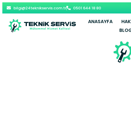
bilgi@24teknikservis.com.tr
0501 644 18 80
ANASAYFA
HAK
BLO
Şile Arçel