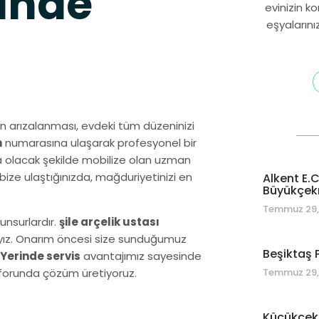
inde
evinizin k
eşyalarını
n arızalanması, evdeki tüm düzeninizi
n
numarasına ulaşarak profesyonel bir
 olacak şekilde mobilize olan uzman
ize ulaştığınızda, mağduriyetinizi en
Alkent E.
Büyükçekm
Temmuz 29,
unsurlardır.
şile arçelik ustası
dayız. Onarım öncesi size sunduğumuz
Beşiktaş P
Yerinde servis
avantajımız sayesinde
Temmuz 29,
onforunda çözüm üretiyoruz.
Küçükçekm