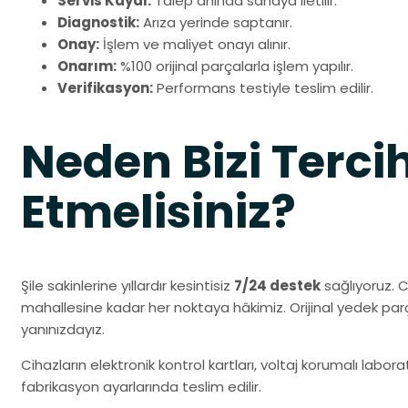
Servis Kaydı:
Talep anında sahaya iletilir.
Diagnostik:
Arıza yerinde saptanır.
Onay:
İşlem ve maliyet onayı alınır.
Onarım:
%100 orijinal parçalarla işlem yapılır.
Verifikasyon:
Performans testiyle teslim edilir.
Neden Bizi Terci
Etmelisiniz?
Şile sakinlerine yıllardır kesintisiz
7/24 destek
sağlıyoruz. 
mahallesine kadar her noktaya hâkimiz. Orijinal yedek pa
yanınızdayız.
Cihazların elektronik kontrol kartları, voltaj korumalı labo
fabrikasyon ayarlarında teslim edilir.