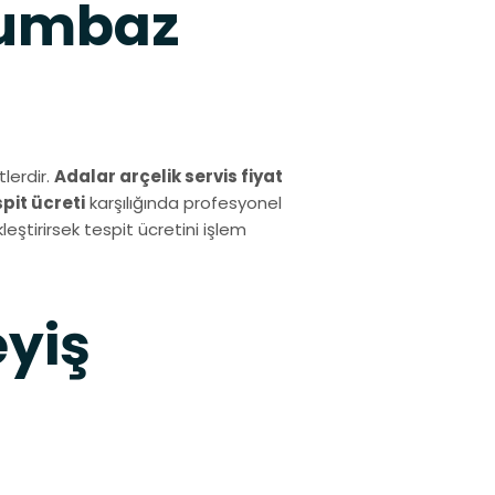
vlumbaz
lerdir.
Adalar arçelik servis fiyat
spit ücreti
karşılığında profesyonel
eştirirsek tespit ücretini işlem
eyiş