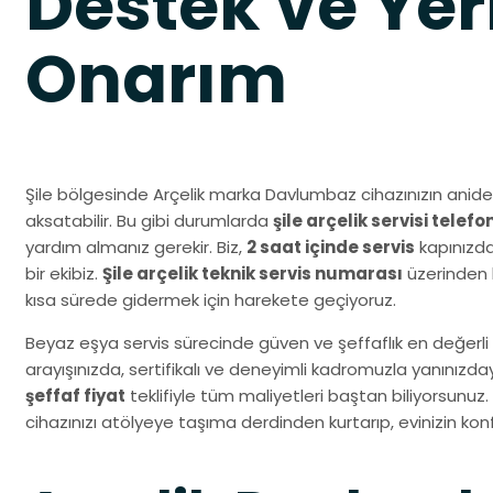
Destek ve Yer
Onarım
Şile bölgesinde Arçelik marka Davlumbaz cihazınızın anide
aksatabilir. Bu gibi durumlarda
şile arçelik servisi telefo
yardım almanız gerekir. Biz,
2 saat içinde servis
kapınızda
bir ekibiz.
Şile arçelik teknik servis numarası
üzerinden b
kısa sürede gidermek için harekete geçiyoruz.
Beyaz eşya servis sürecinde güven ve şeffaflık en değerli 
arayışınızda, sertifikalı ve deneyimli kadromuzla yanınız
şeffaf fiyat
teklifiyle tüm maliyetleri baştan biliyorsunuz.
cihazınızı atölyeye taşıma derdinden kurtarıp, evinizin k