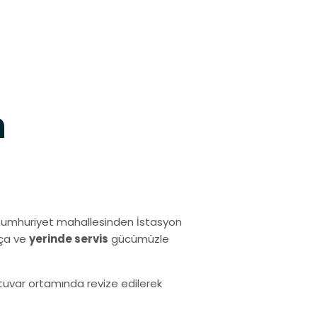
h
Cumhuriyet mahallesinden İstasyon
rça ve
yerinde servis
gücümüzle
ratuvar ortamında revize edilerek