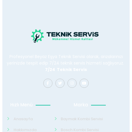
Profesyonel Beyaz Eşya Teknik Servisi olarak, arızalarınızı
yerinizde tespit edip 7/24 teknik servis hizmeti sağlıyoruz.
7/24 Teknik Servis
Hızlı Menü
Marka
Anasayfa
Baymak Kombi Servisi
Hakkımızda
Bosch Kombi Servisi