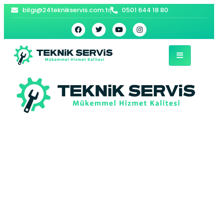
bilgi@24teknikservis.com.tr
0501 644 18 80
Sarıyer Hoover