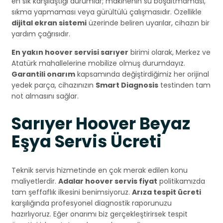
en sık karşılaştığı durumlar; makinenin su boşaltmaması,
sıkma yapmaması veya gürültülü çalışmasıdır. Özellikle
dijital ekran sistemi
üzerinde beliren uyarılar, cihazın bir
yardım çağrısıdır.
En yakın hoover servisi sarıyer
birimi olarak, Merkez ve
Atatürk mahallelerine mobilize olmuş durumdayız.
Garantili onarım
kapsamında değiştirdiğimiz her orijinal
yedek parça, cihazınızın
Smart Diagnosis
testinden tam
not almasını sağlar.
Sarıyer Hoover Beyaz
Eşya Servis Ücreti
Teknik servis hizmetinde en çok merak edilen konu
maliyetlerdir.
Adalar hoover servis fiyat
politikamızda
tam şeffaflık ilkesini benimsiyoruz.
Arıza tespit ücreti
karşılığında profesyonel diagnostik raporunuzu
hazırlıyoruz. Eğer onarımı biz gerçekleştirirsek tespit