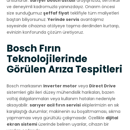
unsurlardır.
sarıyer bosch ustası
arayışınızda, sertifikalı
ve deneyimli kadromuzla yanınızdayız. Onarım öncesi
size sunduğumuz
şeffaf fiyat
teklifiyle tüm maliyetleri
baştan biliyorsunuz.
Yerinde servis
avantajımız
sayesinde cihazınızı atölyeye taşıma derdinden kurtarıp,
evinizin konforunda çözüm üretiyoruz.
Bosch Fırın
Teknolojilerinde
Görülen Arıza Tespitleri
Bosch markasının
Inverter motor
veya
Direct Drive
sistemleri gibi ileri düzey mühendislik harikaları, bazen
voltaj dalgalanmaları veya kullanım hataları nedeniyle
aksayabilir.
sarıyer acil fırın servisi
ekiplerimizin en sık
karşılaştığı durumlar; makinenin su boşaltmaması, sıkma
yapmaması veya gürültülü çalışmasıdır. Özellikle
dijital
ekran sistemi
üzerinde beliren uyarılar, cihazın bir