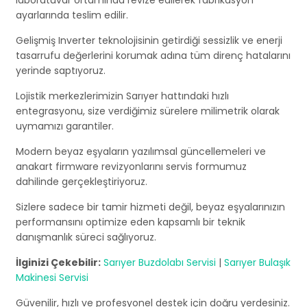
laboratuvar ortamında revize edilerek fabrikasyon
ayarlarında teslim edilir.
Gelişmiş Inverter teknolojisinin getirdiği sessizlik ve enerji
tasarrufu değerlerini korumak adına tüm direnç hatalarını
yerinde saptıyoruz.
Lojistik merkezlerimizin Sarıyer hattındaki hızlı
entegrasyonu, size verdiğimiz sürelere milimetrik olarak
uymamızı garantiler.
Modern beyaz eşyaların yazılımsal güncellemeleri ve
anakart firmware revizyonlarını servis formumuz
dahilinde gerçekleştiriyoruz.
Sizlere sadece bir tamir hizmeti değil, beyaz eşyalarınızın
performansını optimize eden kapsamlı bir teknik
danışmanlık süreci sağlıyoruz.
İlginizi Çekebilir:
Sarıyer Buzdolabı Servisi
|
Sarıyer Bulaşık
Makinesi Servisi
Güvenilir, hızlı ve profesyonel destek için doğru yerdesiniz.