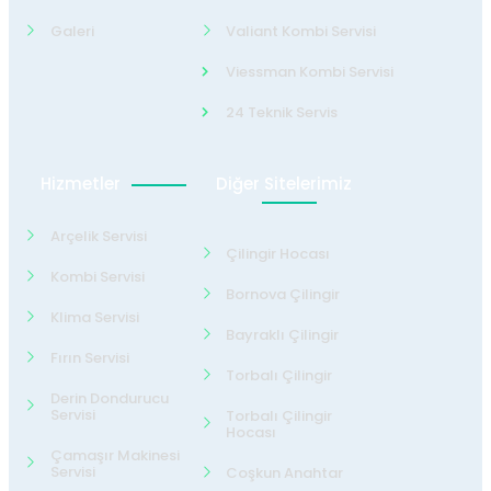
Galeri
Valiant Kombi Servisi
Viessman Kombi Servisi
24 Teknik Servis
Hizmetler
Diğer Sitelerimiz
Arçelik Servisi
Çilingir Hocası
Kombi Servisi
Bornova Çilingir
Klima Servisi
Bayraklı Çilingir
Fırın Servisi
Torbalı Çilingir
Derin Dondurucu
Servisi
Torbalı Çilingir
Hocası
Çamaşır Makinesi
Servisi
Coşkun Anahtar