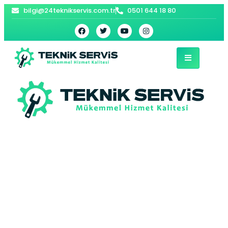
bilgi@24teknikservis.com.tr
0501 644 18 80
Sarıyer Bosch Fırın