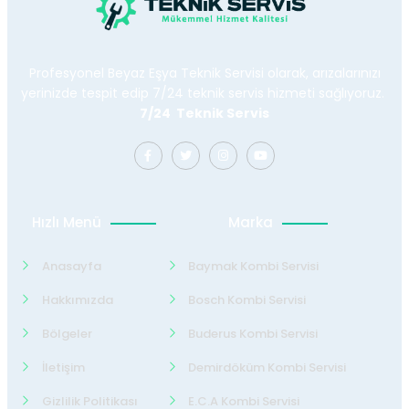
Profesyonel Beyaz Eşya Teknik Servisi olarak, arızalarınızı
yerinizde tespit edip 7/24 teknik servis hizmeti sağlıyoruz.
7/24 Teknik Servis
Hızlı Menü
Marka
Anasayfa
Baymak Kombi Servisi
Hakkımızda
Bosch Kombi Servisi
Bölgeler
Buderus Kombi Servisi
İletişim
Demirdöküm Kombi Servisi
Gizlilik Politikası
E.C.A Kombi Servisi