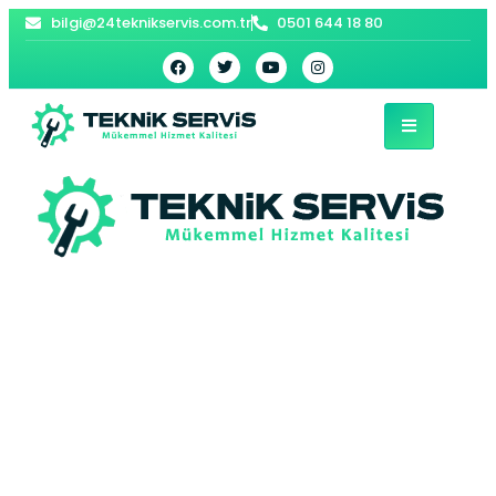
bilgi@24teknikservis.com.tr
0501 644 18 80
Sarıyer Beko