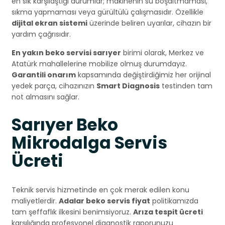
en sık karşılaştığı durumlar; makinenin su boşaltmaması,
sıkma yapmaması veya gürültülü çalışmasıdır. Özellikle
dijital ekran sistemi
üzerinde beliren uyarılar, cihazın bir
yardım çağrısıdır.
En yakın beko servisi sarıyer
birimi olarak, Merkez ve
Atatürk mahallelerine mobilize olmuş durumdayız.
Garantili onarım
kapsamında değiştirdiğimiz her orijinal
yedek parça, cihazınızın
Smart Diagnosis
testinden tam
not almasını sağlar.
Sarıyer Beko
Mikrodalga Servis
Ücreti
Teknik servis hizmetinde en çok merak edilen konu
maliyetlerdir.
Adalar beko servis fiyat
politikamızda
tam şeffaflık ilkesini benimsiyoruz.
Arıza tespit ücreti
karşılığında profesyonel diagnostik raporunuzu