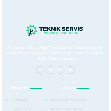
Profesyonel Beyaz Eşya Teknik Servisi olarak, arızalarınızı
yerinizde tespit edip 7/24 teknik servis hizmeti sağlıyoruz.
7/24 Teknik Servis
Hızlı Menü
Marka
Anasayfa
Baymak Kombi Servisi
Hakkımızda
Bosch Kombi Servisi