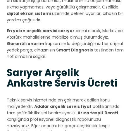
en sık karşılaştığı durumlar; makinenin su boşaltmaması,
sıkma yapmaması veya gürültülü çalışmasıdır. Özellikle
dijital ekran sistemi
üzerinde beliren uyarılar, cihazın bir
yardım çağrısıdır.
En yakın arçelik servisi sarıyer
birimi olarak, Merkez ve
Atatürk mahallelerine mobilize olmuş durumdayız.
Garantili onarım
kapsamında değiştirdiğimiz her orijinal
yedek parça, cihazınızın
Smart Diagnosis
testinden tam
not almasını sağlar.
Sarıyer Arçelik
Ankastre Servis Ücreti
Teknik servis hizmetinde en çok merak edilen konu
maliyetlerdir.
Adalar arçelik servis fiyat
politikamızda
tam şeffaflık ilkesini benimsiyoruz.
Arıza tespit ücreti
karşılığında profesyonel diagnostik raporunuzu
hazırlıyoruz. Eğer onarımı biz gerçekleştirirsek tespit