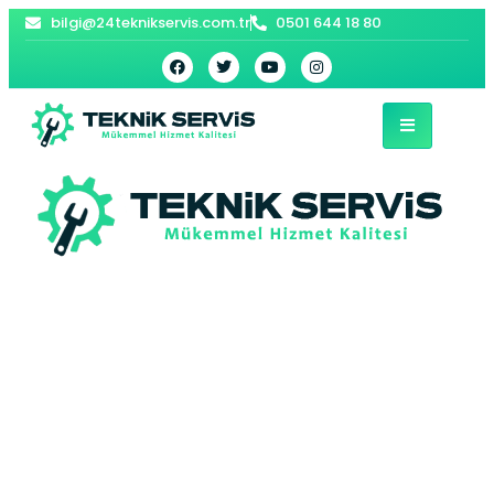
bilgi@24teknikservis.com.tr
0501 644 18 80
Sarıyer Arçelik