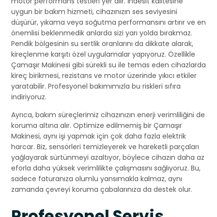
motor performans testleri yer alır. İndesit kalitesine
uygun bir bakım hizmeti, cihazınızın ses seviyesini
düşürür, yıkama veya soğutma performansını artırır ve en
önemlisi beklenmedik anlarda sizi yarı yolda bırakmaz.
Pendik bölgesinin su sertlik oranlarını da dikkate alarak,
kireçlenme karşıtı özel uygulamalar yapıyoruz. Özellikle
Çamaşır Makinesi gibi sürekli su ile temas eden cihazlarda
kireç birikmesi, rezistans ve motor üzerinde yıkıcı etkiler
yaratabilir. Profesyonel bakımımızla bu riskleri sıfıra
indiriyoruz.
Ayrıca, bakım süreçlerimiz cihazınızın enerji verimliliğini de
koruma altına alır. Optimize edilmemiş bir Çamaşır
Makinesi, aynı işi yapmak için çok daha fazla elektrik
harcar. Biz, sensörleri temizleyerek ve hareketli parçaları
yağlayarak sürtünmeyi azaltıyor, böylece cihazın daha az
eforla daha yüksek verimlilikte çalışmasını sağlıyoruz. Bu,
sadece faturanıza olumlu yansımakla kalmaz, aynı
zamanda çevreyi koruma çabalarınıza da destek olur.
Profesyonel Servis