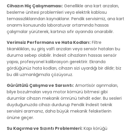
Cihazın Hiç Çalışmaması:
Genellikle ana kart arızaları,
besleme ünitesi problemleri veya elektrik kablosu
temassızlıklarından kaynaklanır. Pendik servisimiz, ana kart
onarımı konusunda laboratuvar ortamında hassas
çalışmalar yürüterek, kartınızı sıfır ayarında onarabilir.
Verimsiz Performans ve Hata Kodları:
Filtre
tıkanıklıkları, su giriş valfi arızaları veya sensör hataları bu
duruma sebep olabilir. İndesit cihazların hassas sensör
yapısı, profesyonel kalibrasyon gerektirir. Ekranda
gördüğünüz hata kodları, cihazın sizi uyardığı bir dildir; biz
bu dili uzmanlığımızla çözüyoruz.
Gürültülü Çalışma ve Sarsıntı:
Amortisör aşınmaları,
bilye bozulmaları veya motor kömürü bitmesi gibi
durumlar cihazın mekanik ömrünü tehdit eder. Bu sesleri
duyduğunuzda cihazı durdurup Pendik İndesit teknik
servisini aramanız, daha büyük mekanik felaketlerin
önüne geçer.
Su Kaçırma ve Sızıntı Problemleri:
Kapı körüğü