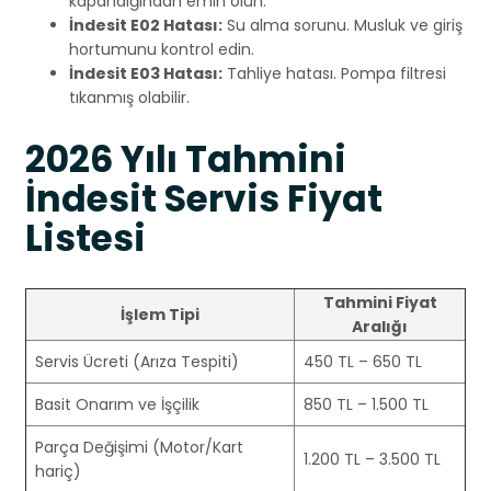
kapandığından emin olun.
İndesit E02 Hatası:
Su alma sorunu. Musluk ve giriş
hortumunu kontrol edin.
İndesit E03 Hatası:
Tahliye hatası. Pompa filtresi
tıkanmış olabilir.
2026 Yılı Tahmini
İndesit Servis Fiyat
Listesi
Tahmini Fiyat
İşlem Tipi
Aralığı
Servis Ücreti (Arıza Tespiti)
450 TL – 650 TL
Basit Onarım ve İşçilik
850 TL – 1.500 TL
Parça Değişimi (Motor/Kart
1.200 TL – 3.500 TL
hariç)