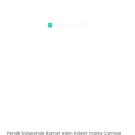
Servisi
Ağustos 5, 2026
Pendik bölgesinde ikamet eden İndesit marka Çamaşır