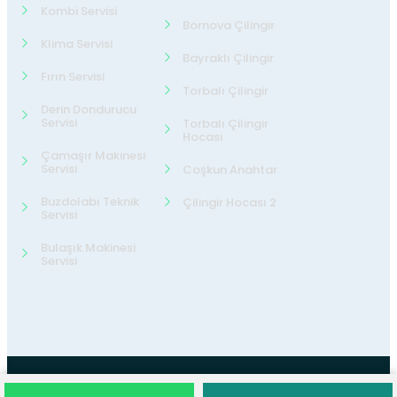
Kombi Servisi
Bornova Çilingir
Klima Servisi
Bayraklı Çilingir
Fırın Servisi
Torbalı Çilingir
Derin Dondurucu
Servisi
Torbalı Çilingir
Hocası
Çamaşır Makinesi
Servisi
Coşkun Anahtar
Buzdolabı Teknik
Çilingir Hocası 2
Servisi
Bulaşık Makinesi
Servisi
©2026
24 Teknik Servis
Tüm Hakları