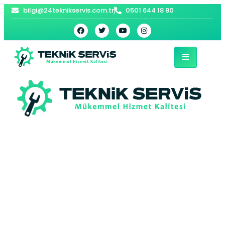
bilgi@24teknikservis.com.tr
0501 644 18 80
Pendik İndesit
Çamaşır Makinesi