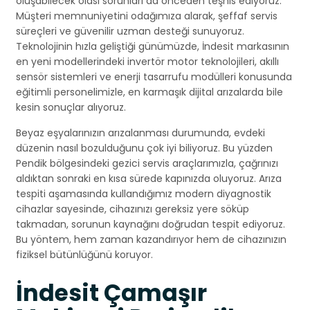
oluşabilecek olası sorunları da önceden teşhis ediyoruz.
Müşteri memnuniyetini odağımıza alarak, şeffaf servis
süreçleri ve güvenilir uzman desteği sunuyoruz.
Teknolojinin hızla geliştiği günümüzde, İndesit markasının
en yeni modellerindeki invertör motor teknolojileri, akıllı
sensör sistemleri ve enerji tasarrufu modülleri konusunda
eğitimli personelimizle, en karmaşık dijital arızalarda bile
kesin sonuçlar alıyoruz.
Beyaz eşyalarınızın arızalanması durumunda, evdeki
düzenin nasıl bozulduğunu çok iyi biliyoruz. Bu yüzden
Pendik bölgesindeki gezici servis araçlarımızla, çağrınızı
aldıktan sonraki en kısa sürede kapınızda oluyoruz. Arıza
tespiti aşamasında kullandığımız modern diyagnostik
cihazlar sayesinde, cihazınızı gereksiz yere söküp
takmadan, sorunun kaynağını doğrudan tespit ediyoruz.
Bu yöntem, hem zaman kazandırıyor hem de cihazınızın
fiziksel bütünlüğünü koruyor.
İndesit Çamaşır