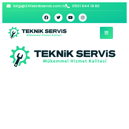
bilgi@24teknikservis.com.tr
0501 644 18 80
Pendik Bosch Derin