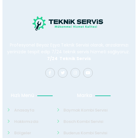
Profesyonel Beyaz Eşya Teknik Servisi olarak, arızalarınızı
yerinizde tespit edip 7/24 teknik servis hizmeti sağlıyoruz.
7/24 Teknik Servis
Hızlı Menü
Marka
Anasayfa
Baymak Kombi Servisi
Hakkımızda
Bosch Kombi Servisi
Bölgeler
Buderus Kombi Servisi