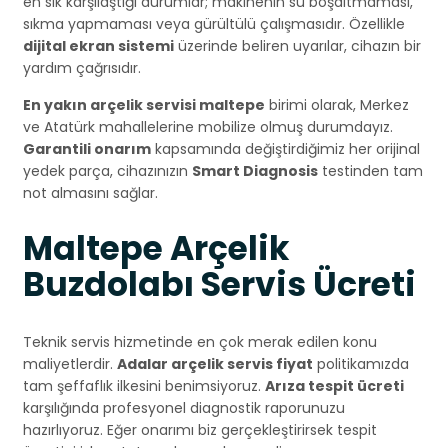
en sık karşılaştığı durumlar; makinenin su boşaltmaması,
sıkma yapmaması veya gürültülü çalışmasıdır. Özellikle
dijital ekran sistemi
üzerinde beliren uyarılar, cihazın bir
yardım çağrısıdır.
En yakın arçelik servisi maltepe
birimi olarak, Merkez
ve Atatürk mahallelerine mobilize olmuş durumdayız.
Garantili onarım
kapsamında değiştirdiğimiz her orijinal
yedek parça, cihazınızın
Smart Diagnosis
testinden tam
not almasını sağlar.
Maltepe Arçelik
Buzdolabı Servis Ücreti
Teknik servis hizmetinde en çok merak edilen konu
maliyetlerdir.
Adalar arçelik servis fiyat
politikamızda
tam şeffaflık ilkesini benimsiyoruz.
Arıza tespit ücreti
karşılığında profesyonel diagnostik raporunuzu
hazırlıyoruz. Eğer onarımı biz gerçekleştirirsek tespit