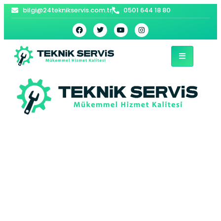
bilgi@24teknikservis.com.tr
0501 644 18 80
Maltepe Arçelik