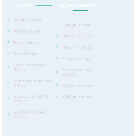
Hizmetler
Diğer Sitelerimiz
Arçelik Servisi
Çilingir Hocası
Kombi Servisi
Bornova Çilingir
Klima Servisi
Bayraklı Çilingir
Fırın Servisi
Torbalı Çilingir
Derin Dondurucu
Servisi
Torbalı Çilingir
Hocası
Çamaşır Makinesi
Servisi
Coşkun Anahtar
Buzdolabı Teknik
Çilingir Hocası 2
Servisi
Bulaşık Makinesi
Servisi