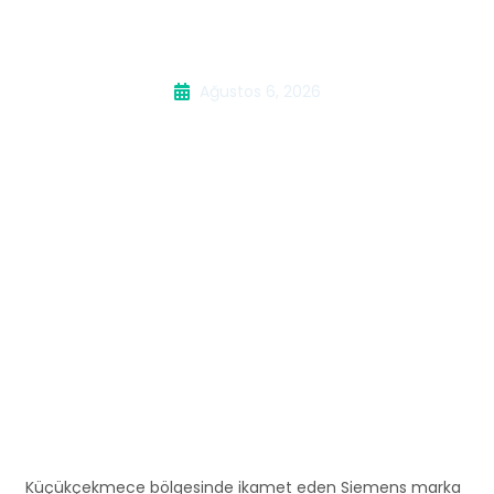
Makinesi Servisi
Ağustos 6, 2026
Küçükçekmece bölgesinde ikamet eden Siemens marka