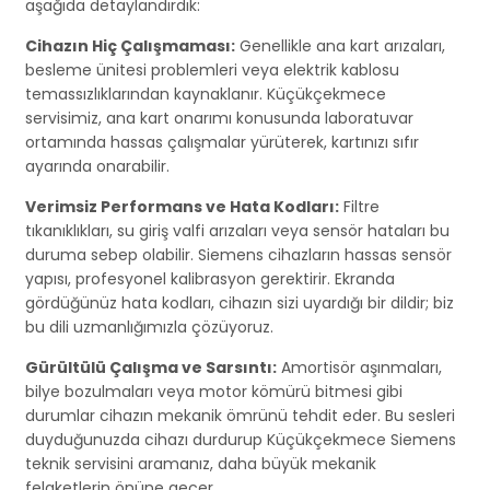
aşağıda detaylandırdık:
Cihazın Hiç Çalışmaması:
Genellikle ana kart arızaları,
besleme ünitesi problemleri veya elektrik kablosu
temassızlıklarından kaynaklanır. Küçükçekmece
servisimiz, ana kart onarımı konusunda laboratuvar
ortamında hassas çalışmalar yürüterek, kartınızı sıfır
ayarında onarabilir.
Verimsiz Performans ve Hata Kodları:
Filtre
tıkanıklıkları, su giriş valfi arızaları veya sensör hataları bu
duruma sebep olabilir. Siemens cihazların hassas sensör
yapısı, profesyonel kalibrasyon gerektirir. Ekranda
gördüğünüz hata kodları, cihazın sizi uyardığı bir dildir; biz
bu dili uzmanlığımızla çözüyoruz.
Gürültülü Çalışma ve Sarsıntı:
Amortisör aşınmaları,
bilye bozulmaları veya motor kömürü bitmesi gibi
durumlar cihazın mekanik ömrünü tehdit eder. Bu sesleri
duyduğunuzda cihazı durdurup Küçükçekmece Siemens
teknik servisini aramanız, daha büyük mekanik
felaketlerin önüne geçer.