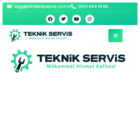
bilgi@24teknikservis.com.tr
0501 644 18 80
Küçükçekmece
Siemens Çamaşır