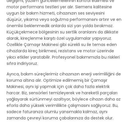
değişimi, yazılım güncellemelerinin kontrol edilmesi ve
motor performans testleri yer alır. Siemens kalitesine
uygun bir bakım hizmeti, cihazınızın ses seviyesini
düşürür, yıkama veya soğutma performansını artırır ve en
önemlisi beklenmedik anlarda sizi yarı yolda bırakmaz.
Küçükçekmece bölgesinin su sertlik oranlarını da dikkate
alarak, kireçlenme karşıtı özel uygulamalar yapıyoruz.
Özellikle Çamaşır Makinesi gibi sürekli su ile temas eden
cihazlarda kireç birikmesi, rezistans ve motor üzerinde
yıkıcı etkiler yaratabilir. Profesyonel bakımımızla bu riskleri
sıfıra indiriyoruz.
Ayrıca, bakım süreçlerimiz cihazınızın enerji verimliliğini de
koruma altına alır. Optimize edilmemiş bir Çamaşır
Makinesi, aynı işi yapmak için çok daha fazla elektrik
harcar. Biz, sensörleri temizleyerek ve hareketli parçaları
yağlayarak sürtünmeyi azaltıyor, böylece cihazın daha az
eforla daha yüksek verimlilikte çalışmasını sağlıyoruz. Bu,
sadece faturanıza olumlu yansımakla kalmaz, aynı
zamanda çevreyi koruma çabalarınıza da destek olur.