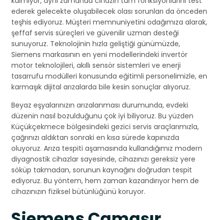
kalmıyor, aynı zamanda cihazın tüm fonksiyonlarını test
ederek gelecekte oluşabilecek olası sorunları da önceden
teşhis ediyoruz. Müşteri memnuniyetini odağımıza alarak,
şeffaf servis süreçleri ve güvenilir uzman desteği
sunuyoruz. Teknolojinin hızla geliştiği günümüzde,
Siemens markasının en yeni modellerindeki invertör
motor teknolojileri, akıllı sensör sistemleri ve enerji
tasarrufu modülleri konusunda eğitimli personelimizle, en
karmaşık dijital arızalarda bile kesin sonuçlar alıyoruz.
Beyaz eşyalarınızın arızalanması durumunda, evdeki
düzenin nasıl bozulduğunu çok iyi biliyoruz. Bu yüzden
Küçükçekmece bölgesindeki gezici servis araçlarımızla,
çağrınızı aldıktan sonraki en kısa sürede kapınızda
oluyoruz. Arıza tespiti aşamasında kullandığımız modern
diyagnostik cihazlar sayesinde, cihazınızı gereksiz yere
söküp takmadan, sorunun kaynağını doğrudan tespit
ediyoruz. Bu yöntem, hem zaman kazandırıyor hem de
cihazınızın fiziksel bütünlüğünü koruyor.
Siemens Çamaşır