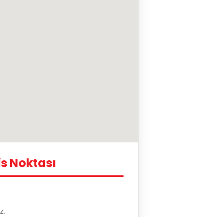
s Noktası
z.