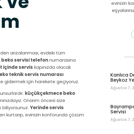
 ve
evinizin k
eşyalarını
ım
iden arızalanması, evdeki tüm
eko servisi telefon
numarasına
t içinde servis
kapınızda olacak
o teknik servis numarası
Kanlıca D
Beykoz Yet
ede gidermek için harekete geçiyoruz.
Ağustos 7, 
unsurlardır.
küçükçekmece beko
anınızdayız. Onarım öncesi size
Bayrampa
n biliyorsunuz.
Yerinde servis
Servisi
en kurtarıp, evinizin konforunda çözüm
Ağustos 7, 