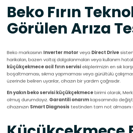
Beko Fırın Teknol
Görülen Arıza Tes
Beko markasının
Inverter motor
veya
Direct Drive
sistem
harikaları, bazen voltaj dalgalanmaları veya kullanım hatal
küçükçekmece acil fırın servisi
ekiplerimizin en sık karş
boşaltmaması, sıkma yapmaması veya gürültülü çalışmasıd
üzerinde beliren uyarılar, cihazın bir yardım çağrısıdır.
En yakın beko servisi küçükçekmece
birimi olarak, Mer
olmuş durumdayız.
Garantili onarım
kapsamında değiştir
cihazınızın
Smart Diagnosis
testinden tam not almasını 
Küçükçekmece B