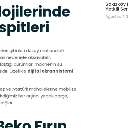
Sakızköy 
ojilerinde
Yetkili Ser
Ağustos 7, 
pitleri
leri gibi ileri düzey mühendislik
arı nedeniyle aksayabilir.
ılaştığı durumlar; makinenin su
ır. Özellikle
dijital ekran sistemi
kez ve Atatürk mahallelerine mobilize
diğimiz her orijinal yedek parça,
sağlar.
eko Fırın