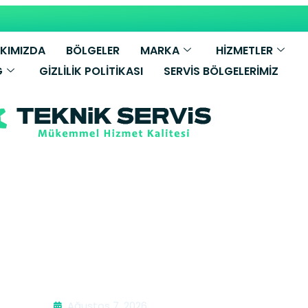
KIMIZDA
BÖLGELER
MARKA
HİZMETLER
G
GIZLILIK POLITIKASI
SERVIS BÖLGELERIMIZ
e Beko Fırın 
Ağustos 7, 2026