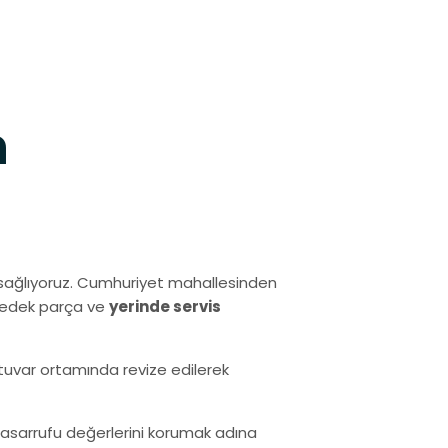
h
ağlıyoruz. Cumhuriyet mahallesinden
 yedek parça ve
yerinde servis
ratuvar ortamında revize edilerek
i tasarrufu değerlerini korumak adına