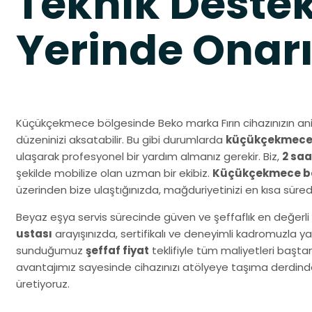
Teknik Destek
Yerinde Onar
Küçükçekmece bölgesinde Beko marka Fırın cihazınızın an
düzeninizi aksatabilir. Bu gibi durumlarda
küçükçekmece b
ulaşarak profesyonel bir yardım almanız gerekir. Biz,
2 saa
şekilde mobilize olan uzman bir ekibiz.
Küçükçekmece bek
üzerinden bize ulaştığınızda, mağduriyetinizi en kısa sür
Beyaz eşya servis sürecinde güven ve şeffaflık en değerli 
ustası
arayışınızda, sertifikalı ve deneyimli kadromuzla y
sunduğumuz
şeffaf fiyat
teklifiyle tüm maliyetleri başta
avantajımız sayesinde cihazınızı atölyeye taşıma derdind
üretiyoruz.