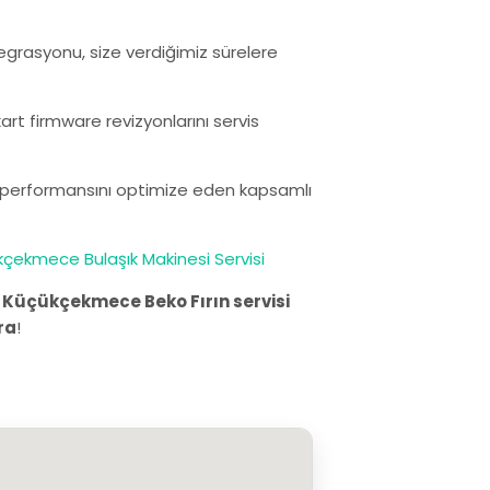
egrasyonu, size verdiğimiz sürelere
rt firmware revizyonlarını servis
ın performansını optimize eden kapsamlı
çekmece Bulaşık Makinesi Servisi
.
Küçükçekmece Beko Fırın servisi
ra
!