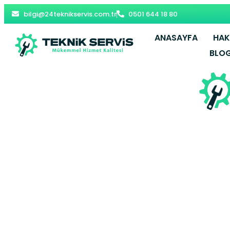
bilgi@24teknikservis.com.tr
0501 644 18 80
ANASAYFA
HAK
BLO
Küçükçekmec