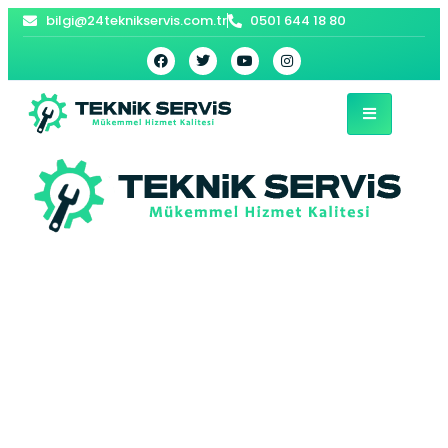
bilgi@24teknikservis.com.tr
0501 644 18 80
Kağıthane Arçelik
Derin Dondurucu