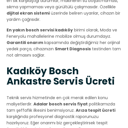
en sık karşılaştığı durumlar; makinenin su boşaltmaması,
sıkma yapmaması veya gürültülü çalışmasıdır. Özellikle
dijital ekran sistemi
üzerinde beliren uyarılar, cihazın bir
yardım çağrısıdır.
En yakın bosch servisi kadıköy
birimi olarak, Moda ve
Feneryolu mahallelerine mobilize olmuş durumdayız.
Garantili onarım
kapsamında değiştirdiğimiz her orijinal
yedek parça, cihazınızın
Smart Diagnosis
testinden tam
not almasını sağlar.
Kadıköy Bosch
Ankastre Servis Ücreti
Teknik servis hizmetinde en çok merak edilen konu
maliyetlerdir.
Adalar bosch servis fiyat
politikamızda
tam şeffaflık ilkesini benimsiyoruz.
Arıza tespit ücreti
karşılığında profesyonel diagnostik raporunuzu
hazırlıyoruz. Eğer onarımı biz gerçekleştirirsek tespit