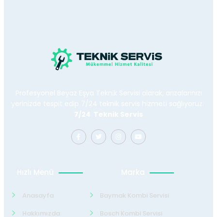
Profesyonel Beyaz Eşya Teknik Servisi olarak, arızalarınızı
yerinizde tespit edip 7/24 teknik servis hizmeti sağlıyoruz.
7/24 Teknik Servis
Hızlı Menü
Marka
Anasayfa
Baymak Kombi Servisi
Hakkımızda
Bosch Kombi Servisi