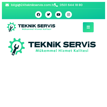
bilgi@24teknikservis.com.tr
0501 644 18 80
Kadıköy Bosch